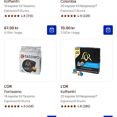
Koffeinfri
Colombia
16 kapslar till Tassimo
20 kapslar till Nespresso®
Espresso
5 Styrka
Espresso
7 Styrka
4.8
(316)
4.9
(228)
67,00 kr
70,00 kr
4,19 kr
/ kopp
3,50 kr
/ kopp
L'OR
L'OR
Fortissimo
Koffeinfri
16 kapslar till Tassimo
20 kapslar till Nespresso®
Espresso
10 Styrka
Espresso
6 Styrka
4.9
(458)
4.8
(286)