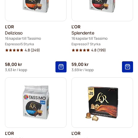
L'OR
L'OR
Delizioso
Splendente
16 kapslar till Tassimo
16 kapslar till Tassimo
Espresso
5 Styrka
Espresso
7 Styrka
4.8
(249)
4.8
(199)
58,00 kr
59,00 kr
3,63 kr
/ kopp
3,69 kr
/ kopp
L'OR
L'OR