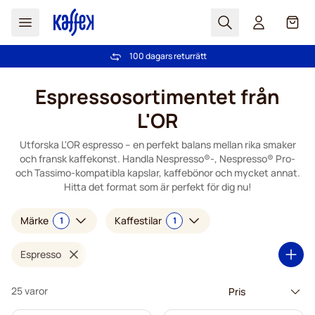
Sök
Cart
Vi har mer än 2,000,000 trogna kunder
Fri frakt över 499 kr
100 dagars returrätt
PrisGaranti - alltid bra priser!
Hoppa till innehållet
Espressosortimentet från
L'OR
Utforska L'OR espresso – en perfekt balans mellan rika smaker
och fransk kaffekonst. Handla Nespresso®-, Nespresso® Pro-
och Tassimo-kompatibla kapslar, kaffebönor och mycket annat.
Hitta det format som är perfekt för dig nu!
Märke
Kaffestilar
1
1
Espresso
25 varor