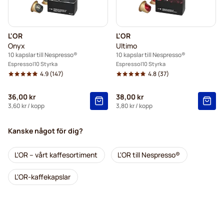
L'OR
L'OR
Onyx
Ultimo
10 kapslar till Nespresso®
10 kapslar till Nespresso®
Espresso
10 Styrka
Espresso
10 Styrka
4.9
(147)
4.8
(37)
36,00 kr
38,00 kr
3,60 kr
/ kopp
3,80 kr
/ kopp
Kanske något för dig?
L'OR – vårt kaffesortiment
L'OR till Nespresso®
L'OR-kaffekapslar