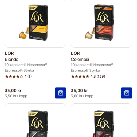
L'OR
L'OR
Biondo
Colombia
10 kapslar till Nespresso®
10 kapslar till Nespresso®
Espresso
4 Styrka
Espresso
7 Styrka
4
(1)
4.8
(139)
35,00 kr
36,00 kr
3,50 kr
/ kopp
3,60 kr
/ kopp