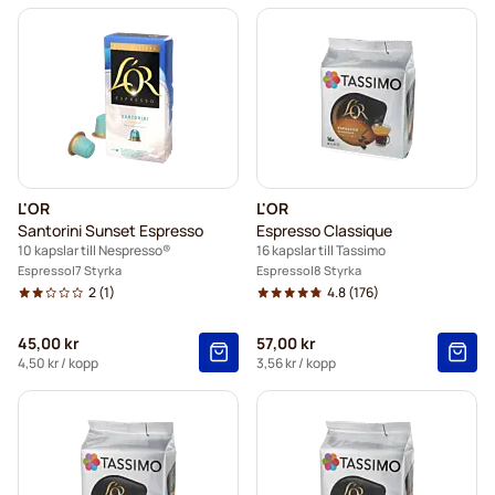
L'OR
L'OR
Santorini Sunset Espresso
Espresso Classique
10 kapslar till Nespresso®
16 kapslar till Tassimo
Espresso
7 Styrka
Espresso
8 Styrka
2
(1)
4.8
(176)
45,00 kr
57,00 kr
4,50 kr
/ kopp
3,56 kr
/ kopp