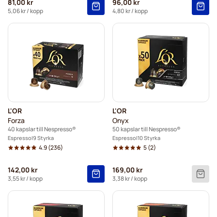
81,00 kr
96,00 kr
5,06 kr
/ kopp
4,80 kr
/ kopp
L'OR
L'OR
Forza
Onyx
40 kapslar till Nespresso®
50 kapslar till Nespresso®
Espresso
9 Styrka
Espresso
10 Styrka
4.9
(236)
5
(2)
142,00 kr
169,00 kr
3,55 kr
/ kopp
3,38 kr
/ kopp