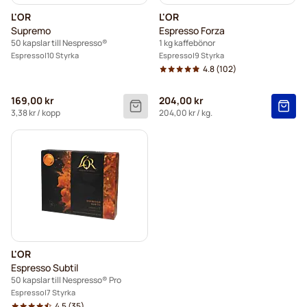
L'OR
L'OR
Supremo
Espresso Forza
50 kapslar till Nespresso®
1 kg kaffebönor
Espresso
10 Styrka
Espresso
9 Styrka
4.8
(102)
169,00 kr
204,00 kr
3,38 kr
/ kopp
204,00 kr
/ kg.
L'OR
Espresso Subtil
50 kapslar till Nespresso® Pro
Espresso
7 Styrka
4.5
(35)