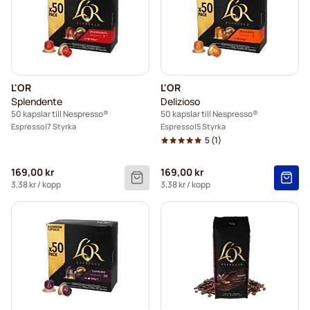
L'OR
L'OR
Splendente
Delizioso
50 kapslar till Nespresso®
50 kapslar till Nespresso®
Espresso
7 Styrka
Espresso
5 Styrka
5
(1)
169,00 kr
169,00 kr
3,38 kr
/ kopp
3,38 kr
/ kopp