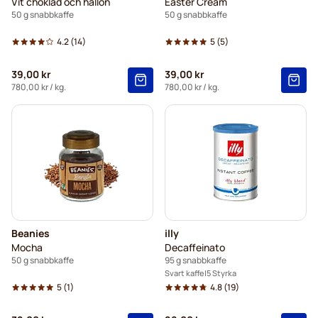
Vit choklad och hallon
Easter Cream
50 g snabbkaffe
50 g snabbkaffe
4.2
(14)
5
(5)
39,00 kr
39,00 kr
780,00 kr
/ kg.
780,00 kr
/ kg.
Beanies
illy
Mocha
Decaffeinato
50 g snabbkaffe
95 g snabbkaffe
Svart kaffe
5 Styrka
5
(1)
4.8
(19)