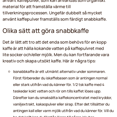
använt kaffepulver, som kan användas som organiskt
material för att framställa värme till
tillverkningsprocessen. Ungefär dubbelt så mycket
använt kaffepulver framställs som färdigt snabbkaffe.
Olika sätt att göra snabbkaffe
Det är lätt att tro att det enda som behövs för en kopp
kaffe är att hälla kokande vatten på kaffepulvret med
lite socker och/eller mjölk. Men du kan fortfarande vara
kreativ och skapa utsökt kaffe. Här är några tips:
Issnabbkaffe är ett utmärkt alternativ under sommaren.
Först förbereder du iskaffebasen som är antingen normal
eller stark utifrån vad du känner för. 1/2 tsk kaffe med 4
teskedar kokt vatten och rör om tills kaffet löses upp.
Därefter kan du smaksätta kaffekoncentratet med kryddor,
vaniljextrakt, kakaopulver eller sirap. Efter det tillsätter du
antingen kall eller varm mjölk utifrån vad du känner för. Vill du