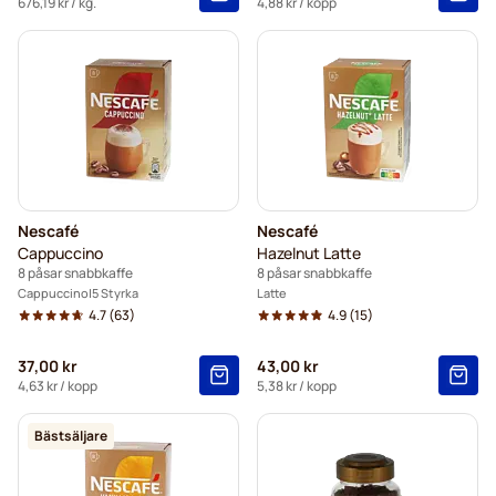
676,19 kr
/ kg.
4,88 kr
/ kopp
Nescafé
Nescafé
Cappuccino
Hazelnut Latte
8 påsar snabbkaffe
8 påsar snabbkaffe
Cappuccino
5 Styrka
Latte
4.7
(63)
4.9
(15)
37,00 kr
43,00 kr
4,63 kr
/ kopp
5,38 kr
/ kopp
Bästsäljare