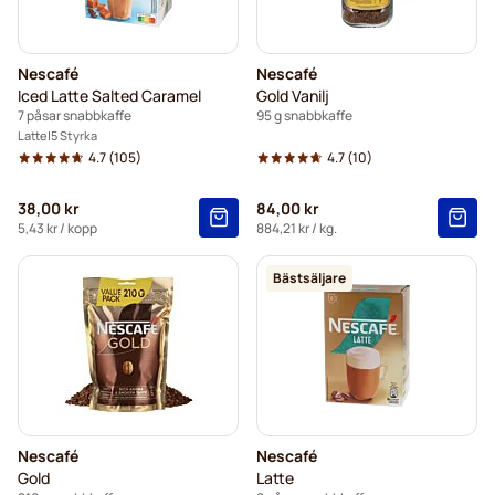
Nescafé
Nescafé
Iced Latte Salted Caramel
Gold Vanilj
7 påsar snabbkaffe
95 g snabbkaffe
Latte
5 Styrka
4.7
(105)
4.7
(10)
38,00 kr
84,00 kr
5,43 kr
/ kopp
884,21 kr
/ kg.
Bästsäljare
Nescafé
Nescafé
Gold
Latte