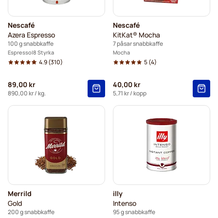
Nescafé
Nescafé
Azera Espresso
KitKat® Mocha
100 g snabbkaffe
7 påsar snabbkaffe
Espresso
8 Styrka
Mocha
4.9
(310)
5
(4)
89,00 kr
40,00 kr
890,00 kr
/ kg.
5,71 kr
/ kopp
Merrild
illy
Gold
Intenso
200 g snabbkaffe
95 g snabbkaffe