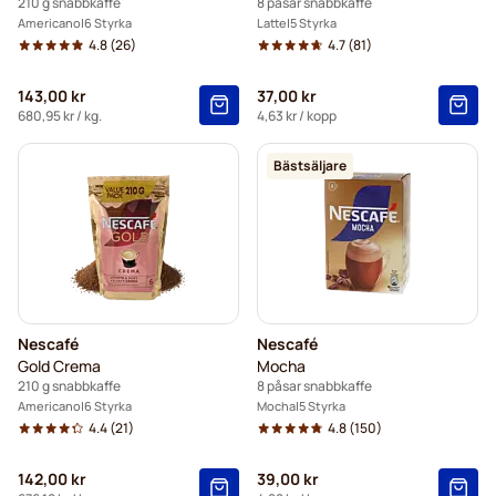
210 g snabbkaffe
8 påsar snabbkaffe
Americano
6 Styrka
Latte
5 Styrka
4.8
(26)
4.7
(81)
143,00 kr
37,00 kr
680,95 kr
/ kg.
4,63 kr
/ kopp
Bästsäljare
Nescafé
Nescafé
Gold Crema
Mocha
210 g snabbkaffe
8 påsar snabbkaffe
Americano
6 Styrka
Mocha
5 Styrka
4.4
(21)
4.8
(150)
142,00 kr
39,00 kr