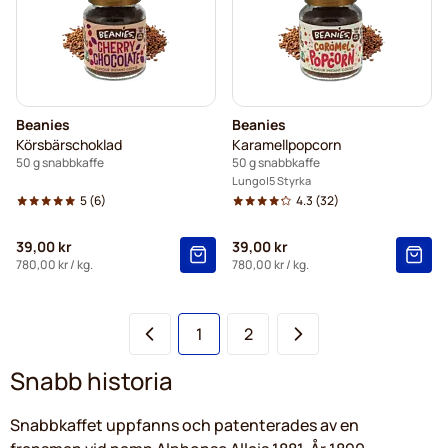
Beanies
Beanies
Körsbärschoklad
Karamellpopcorn
50 g snabbkaffe
50 g snabbkaffe
Lungo
5 Styrka
5
(6)
4.3
(32)
39,00 kr
39,00 kr
780,00 kr
/ kg.
780,00 kr
/ kg.
You're currently reading page
Sida
1
2
Snabb historia
Snabbkaffet uppfanns och patenterades av en