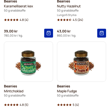
Beanies
Beanies
Karamelliserat kex
Nutty Hazelnut
50 g snabbkaffe
50 g snabbkaffe
Lungo
5 Styrka
4.8
(4)
4.5
(24)
39,00 kr
43,00 kr
780,00 kr
/ kg.
860,00 kr
/ kg.
Beanies
Beanies
Mintchoklad
Maple Fudge
50 g snabbkaffe
50 g snabbkaffe
4.8
(5)
5
(4)