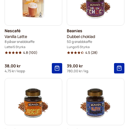
Nescafé
Beanies
Vanilla Latte
Dubbel choklad
8 påsar snabbkaffe
50 g snabbkaffe
Latte
5 Styrka
Lungo
5 Styrka
4.8
(100)
4.5
(28)
38,00 kr
39,00 kr
4,75 kr
/ kopp
780,00 kr
/ kg.