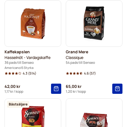
Kaffekapslen
Grand Mere
Hasselnöt - Vardagskaffe
Classique
36 pads till Senseo
54 pads till Senseo
Americano
5 Styrka
4.3
(514)
4.6
(57)
42,00 kr
65,00 kr
1,17 kr
/ kopp
1,20 kr
/ kopp
Bästsäljare