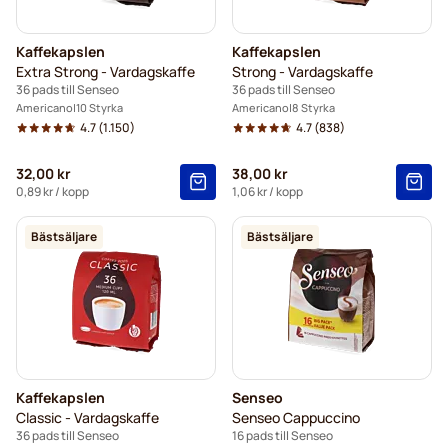
Kaffekapslen
Kaffekapslen
Extra Strong - Vardagskaffe
Strong - Vardagskaffe
36 pads till Senseo
36 pads till Senseo
Americano
10 Styrka
Americano
8 Styrka
4.7
(1.150)
4.7
(838)
32,00 kr
38,00 kr
0,89 kr
/ kopp
1,06 kr
/ kopp
Bästsäljare
Bästsäljare
Kaffekapslen
Senseo
Classic - Vardagskaffe
Senseo Cappuccino
36 pads till Senseo
16 pads till Senseo