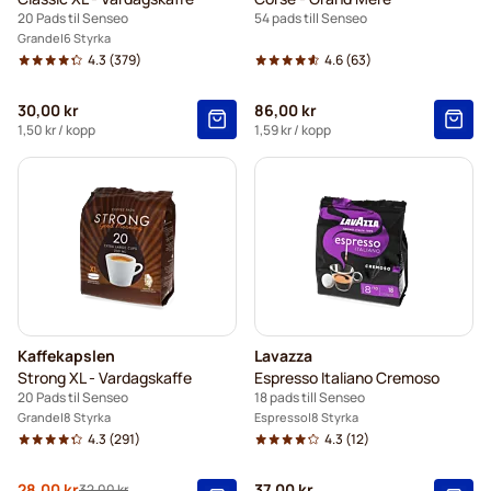
20 Pads til Senseo
54 pads till Senseo
Grande
6 Styrka
4.3
(379)
4.6
(63)
30,00 kr
86,00 kr
1,50 kr
/ kopp
1,59 kr
/ kopp
Kaffekapslen
Lavazza
Strong XL - Vardagskaffe
Espresso Italiano Cremoso
20 Pads til Senseo
18 pads till Senseo
Grande
8 Styrka
Espresso
8 Styrka
4.3
(291)
4.3
(12)
28,00 kr
37,00 kr
32,00 kr