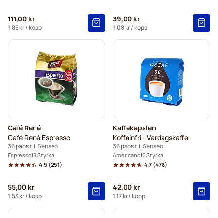
111,00 kr
39,00 kr
1,85 kr
/ kopp
1,08 kr
/ kopp
Café René
Kaffekapslen
Café René Espresso
Koffeinfri - Vardagskaffe
36 pads till Senseo
36 pads till Senseo
Espresso
8 Styrka
Americano
6 Styrka
4.5
(251)
4.7
(478)
55,00 kr
42,00 kr
1,53 kr
/ kopp
1,17 kr
/ kopp