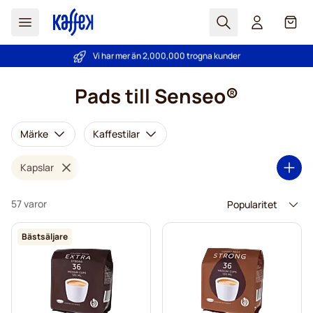
Sök
Cart
Vi har mer än 2,000,000 trogna kunder
PrisGaranti - alltid bra priser!
Hoppa till innehållet
Pads till Senseo®
Märke
Kaffestilar
Kapslar
57 varor
Bästsäljare