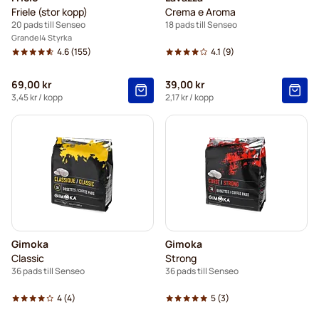
Friele (stor kopp)
Crema e Aroma
20 pads till Senseo
18 pads till Senseo
Grande
4 Styrka
4.6
(155)
4.1
(9)
69,00 kr
39,00 kr
3,45 kr
/ kopp
2,17 kr
/ kopp
Gimoka
Gimoka
Classic
Strong
36 pads till Senseo
36 pads till Senseo
4
(4)
5
(3)