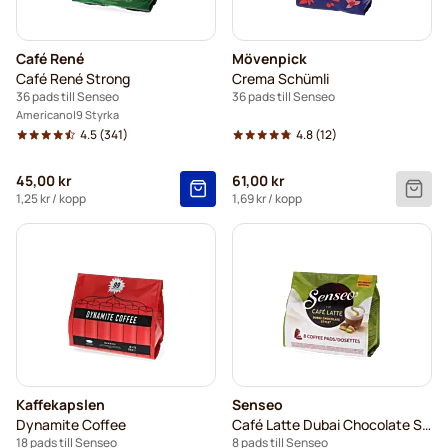
Café René
Mövenpick
Café René Strong
Crema Schümli
36 pads till Senseo
36 pads till Senseo
Americano
9 Styrka
4.5
(341)
4.8
(12)
45,00 kr
61,00 kr
1,25 kr
/ kopp
1,69 kr
/ kopp
Kaffekapslen
Senseo
Dynamite Coffee
Café Latte Dubai Chocolate Style
18 pads till Senseo
8 pads till Senseo