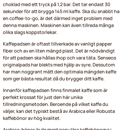
choklad med ett tryck på 1,2 bar. Det tar endast 30
sekunder för att brygga 145 ml kaffe. Ska du snabbt ha
en coffee-to-go, är det därmed inget problem med
denna maskinen. Maskinen kan även tillreda många
olika slags koppstorlekar.
Kaffepadsen är oftast tillverkade av vanligt papper
fiber och av en liten mängd plast. Det är nödvändigt
för att padsen ska hållas ihop och vara täta. Senseos
originalpads har blekts med hjälp av syre. Dessutom
har man noggrant mätt den optimala mängden kaffe
som ger bästa resultat då du brygger ditt kaffe.
Innanför kaffepadsen finns finmalet kaffe som är
perfekt krossat för just den här unika
tillredningsmetoden. Beroende på vilket kaffe du
väljer, kan det typiskt bestå av Arabica eller Robusta
kaffebönor av hög kvalitet.
Arabica-bönor är de mest populära kaffebönorna i