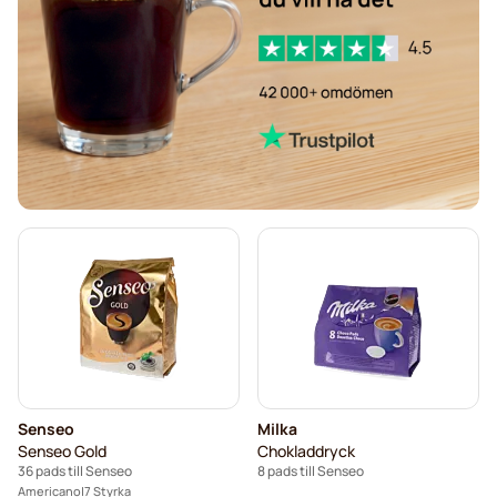
Café René-kaffepads för Senseo
Merrild-kaffekapslar för Senseo
Friele-kaffepads för Senseo
Marcilla-kaffepads för Senseo
Gimoka-pads för Senseo
Pads för Senseo
Kaffekapslen till Senseo®
Senseo-pads för Senseo
Senseo
Milka
Senseo Gold
Chokladdryck
36 pads till Senseo
8 pads till Senseo
Americano
7 Styrka