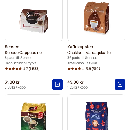
Senseo
Kaffekapslen
Senseo Cappuccino
Choklad - Vardagskaffe
8 pads till Senseo
36 pads till Senseo
Cappuccino
5 Styrka
Americano
5 Styrka
4.7
(1.533)
3.6
(310)
31,00 kr
45,00 kr
3,88 kr
/ kopp
1,25 kr
/ kopp