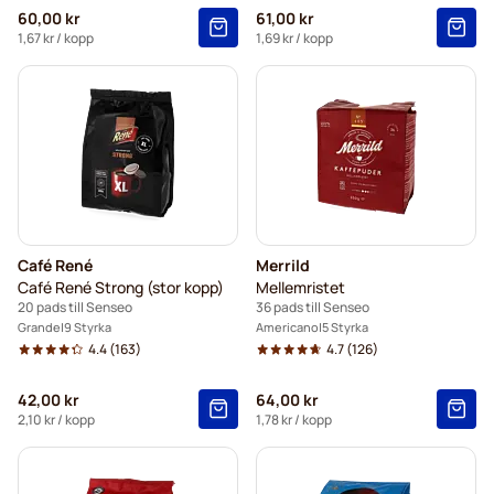
60,00 kr
61,00 kr
1,67 kr
/ kopp
1,69 kr
/ kopp
Café René
Merrild
Café René Strong (stor kopp)
Mellemristet
20 pads till Senseo
36 pads till Senseo
Grande
9 Styrka
Americano
5 Styrka
4.4
(163)
4.7
(126)
42,00 kr
64,00 kr
2,10 kr
/ kopp
1,78 kr
/ kopp