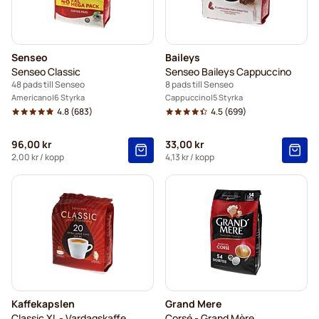
Senseo
Baileys
Senseo Classic
Senseo Baileys Cappuccino
48 pads till Senseo
8 pads till Senseo
Americano
6 Styrka
Cappuccino
5 Styrka
4.8
(683)
4.5
(699)
96,00 kr
33,00 kr
2,00 kr
/ kopp
4,13 kr
/ kopp
Kaffekapslen
Grand Mere
Classic XL - Vardagskaffe
Corsé - Grand Mère