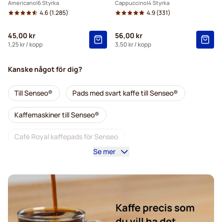
Americano
6 Styrka
Cappuccino
4 Styrka
4.6
(1.285)
4.9
(331)
45,00 kr
56,00 kr
1,25 kr
/ kopp
3,50 kr
/ kopp
Kanske något för dig?
Till Senseo®
Pads med svart kaffe till Senseo®
Kaffemaskiner till Senseo®
Café Royal kaffepads för Senseo
Se mer
Tillbehör till Senseo®
Koffeinfritt kaffe för Senseo
Avkalkning och rengöring för Senseo
Segafredo-kaffepads för Senseo