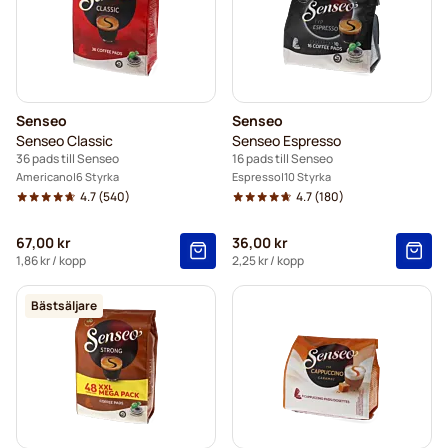
Senseo
Senseo
Senseo Classic
Senseo Espresso
36 pads till Senseo
16 pads till Senseo
Americano
6 Styrka
Espresso
10 Styrka
4.7
(540)
4.7
(180)
67,00 kr
36,00 kr
1,86 kr
/ kopp
2,25 kr
/ kopp
Bästsäljare