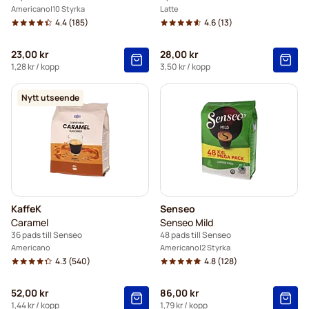
Americano
10 Styrka
Latte
4.4
(185)
4.6
(13)
23,00 kr
28,00 kr
1,28 kr
/ kopp
3,50 kr
/ kopp
Nytt utseende
KaffeK
Senseo
Caramel
Senseo Mild
36 pads till Senseo
48 pads till Senseo
Americano
Americano
2 Styrka
4.3
(540)
4.8
(128)
52,00 kr
86,00 kr
1,44 kr
/ kopp
1,79 kr
/ kopp