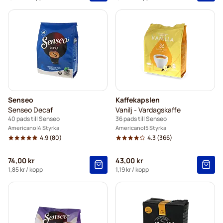
Senseo
Kaffekapslen
Senseo Decaf
Vanilj - Vardagskaffe
40 pads till Senseo
36 pads till Senseo
Americano
4 Styrka
Americano
5 Styrka
4.9
(80)
4.3
(366)
74,00 kr
43,00 kr
1,85 kr
/ kopp
1,19 kr
/ kopp