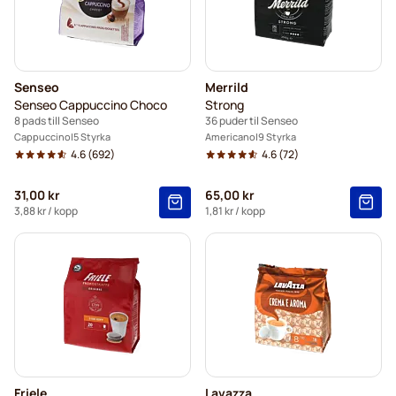
Senseo
Merrild
Senseo Cappuccino Choco
Strong
8 pads till Senseo
36 puder til Senseo
Cappuccino
5 Styrka
Americano
9 Styrka
4.6
(692)
4.6
(72)
31,00 kr
65,00 kr
3,88 kr
/ kopp
1,81 kr
/ kopp
Friele
Lavazza