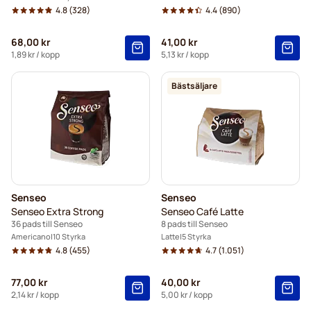
4.8
(328)
4.4
(890)
68,00 kr
41,00 kr
1,89 kr
/ kopp
5,13 kr
/ kopp
Bästsäljare
Senseo
Senseo
Senseo Extra Strong
Senseo Café Latte
36 pads till Senseo
8 pads till Senseo
Americano
10 Styrka
Latte
5 Styrka
4.8
(455)
4.7
(1.051)
77,00 kr
40,00 kr
2,14 kr
/ kopp
5,00 kr
/ kopp