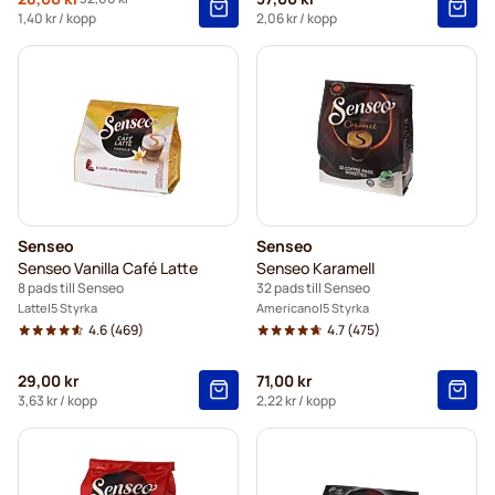
Specialpris
Ordinarie pris
1,40 kr
/ kopp
2,06 kr
/ kopp
Senseo
Senseo
Senseo Vanilla Café Latte
Senseo Karamell
8 pads till Senseo
32 pads till Senseo
Latte
5 Styrka
Americano
5 Styrka
4.6
(469)
4.7
(475)
29,00 kr
71,00 kr
3,63 kr
/ kopp
2,22 kr
/ kopp