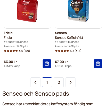
Friele
Senseo
Friele
Senseo Koffeinfritt
36 pads till Senseo
36 pads till Senseo
Americano
4 Styrka
Americano
4 Styrka
4.6
(179)
4.8
(318)
63,00 kr
67,00 kr
1,75 kr
/ kopp
1,86 kr
/ kopp
You're currently reading page
Sida
1
2
Senseo och Senseo pads
Senseo har utvecklat deras kaffesystem för dig som