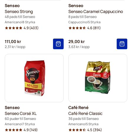
Senseo
Senseo
Senseo Strong
Senseo Caramel Cappuccino
48 pads till Senseo
8 pads till Senseo
Americano
8 Styrka
Cappuccino
5 Styrka
4.9
(403)
4.6
(811)
111,00 kr
29,00 kr
2,31 kr
/ kopp
3,63 kr
/ kopp
Senseo
Café René
Senseo Corsé XL
Café René Classic
60 puder til Senseo
36 pads till Senseo
Americano
7 Styrka
Americano
5 Styrka
4.9
(149)
4.5
(394)