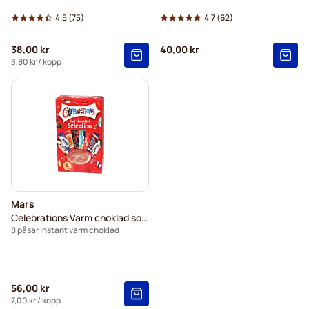
4.5
(75)
4.7
(62)
38,00 kr
40,00 kr
3,80 kr
/ kopp
Mars
Celebrations Varm choklad sortiment
8 påsar instant varm choklad
56,00 kr
7,00 kr
/ kopp