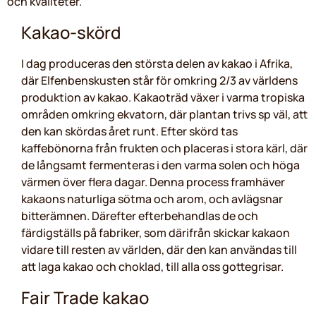
och kvaliteter.
Kakao-skörd
I dag produceras den största delen av kakao i Afrika,
där Elfenbenskusten står för omkring 2/3 av världens
produktion av kakao. Kakaoträd växer i varma tropiska
områden omkring ekvatorn, där plantan trivs sp väl, att
den kan skördas året runt. Efter skörd tas
kaffebönorna från frukten och placeras i stora kärl, där
de långsamt fermenteras i den varma solen och höga
värmen över flera dagar. Denna process framhäver
kakaons naturliga sötma och arom, och avlägsnar
bitterämnen. Därefter efterbehandlas de och
färdigställs på fabriker, som därifrån skickar kakaon
vidare till resten av världen, där den kan användas till
att laga kakao och choklad, till alla oss gottegrisar.
Fair Trade kakao