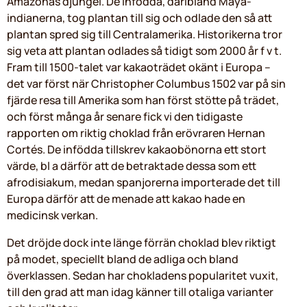
Amazonas djungel. De infödda, däribland Maya-
indianerna, tog plantan till sig och odlade den så att
plantan spred sig till Centralamerika. Historikerna tror
sig veta att plantan odlades så tidigt som 2000 år f v t.
Fram till 1500-talet var kakaoträdet okänt i Europa –
det var först när Christopher Columbus 1502 var på sin
fjärde resa till Amerika som han först stötte på trädet,
och först många år senare fick vi den tidigaste
rapporten om riktig choklad från erövraren Hernan
Cortés. De infödda tillskrev kakaobönorna ett stort
värde, bl a därför att de betraktade dessa som ett
afrodisiakum, medan spanjorerna importerade det till
Europa därför att de menade att kakao hade en
medicinsk verkan.
Det dröjde dock inte länge förrän choklad blev riktigt
på modet, speciellt bland de adliga och bland
överklassen. Sedan har chokladens popularitet vuxit,
till den grad att man idag känner till otaliga varianter