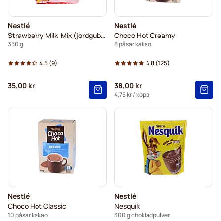
Nestlé
Nestlé
Strawberry Milk-Mix (jordgubb)
Choco Hot Creamy
350 g
8 påsar kakao
4.5
(9)
4.8
(125)
35,00 kr
38,00 kr
4,75 kr
/ kopp
Nestlé
Nestlé
Choco Hot Classic
Nesquik
10 påsar kakao
300 g chokladpulver