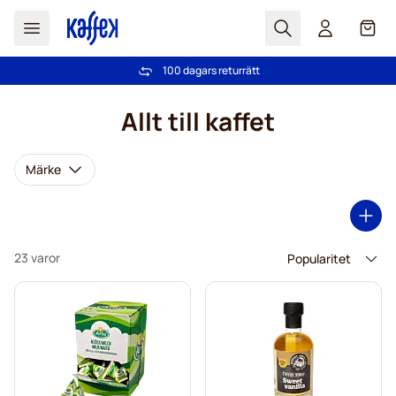
Sök
Cart
100 dagars returrätt
Fri frakt över 499 kr
Hoppa till innehållet
Allt till kaffet
Märke
23 varor