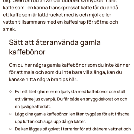
dig. Även om du använder dubbelt så mycket malet
kaffe som i en kanna franskpressat kaffe får du ändå
ett kaffe som är lättdrucket med is och mjölk eller
vatten tillsammans med en kaffesirap för sötma och
smak.
Sätt att återanvända gamla
kaffebönor
Om du har några gamla kaffebönor som du inte känner
för att mala och som du inte bara vill slänga, kan du
kanske hitta några bra tips här:
Fyll ett litet glas eller en ljuslykta med kaffebönor och ställ
ett värmeljus ovanpå. Du får både en snygg dekoration och
en ljuvlig kaffedoft.
Lägg dina gamla kaffebönor i en liten tygpåse för att fräscha
upp luften och suga upp dåliga lukter.
De kan läggas på golvet i terrarier för att dränera vattnet och