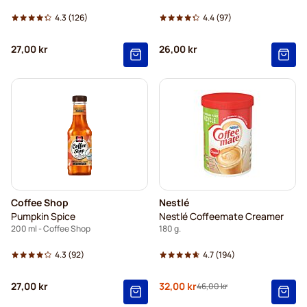
4.3
(126)
4.4
(97)
27,00 kr
26,00 kr
Coffee Shop
Nestlé
Pumpkin Spice
Nestlé Coffeemate Creamer
200 ml - Coffee Shop
180 g.
4.3
(92)
4.7
(194)
27,00 kr
Specialpris
32,00 kr
46,00 kr
Ordinarie pris