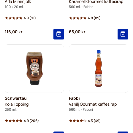
Arla Minimjölk
Karamell Gourmet kaffesirap
100 x 20 ml.
560 ml. - Fabbri
4.9
(91)
4.8
(89)
116,00 kr
65,00 kr
Schwartau
Fabbri
Kola Topping
Vanilj Gourmet kaffesirap
250 ml.
560ml. - Fabbri
4.9
(206)
4.3
(49)