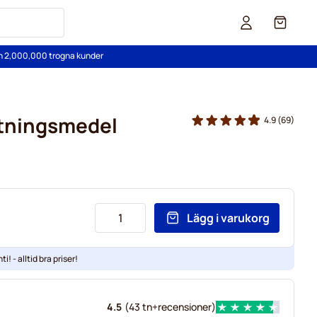
Cart
än 2,000,000 trogna kunder
tningsmedel
4.9
(69)
Lägg i varukorg
ti! - alltid bra priser!
4.5
(
43 tn+
recensioner
)