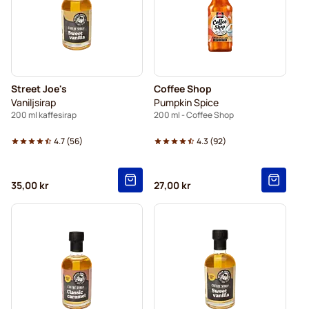
Street Joe's
Coffee Shop
Vaniljsirap
Pumpkin Spice
200 ml kaffesirap
200 ml - Coffee Shop
4.7
(
56
)
4.3
(
92
)
35,00 kr
27,00 kr