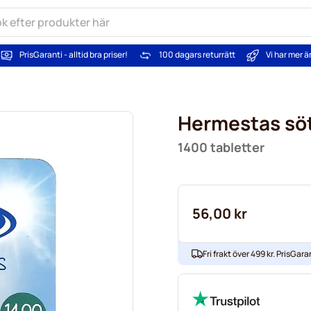
PrisGaranti - alltid bra priser!
100 dagars returrätt
Vi har mer 
Hermestas sö
1400 tabletter
56,00 kr
Fri frakt över 499 kr. PrisGaran