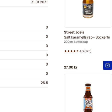
31.01.2031
0
Street Joe's
0
Salt karamellsirap - Sockerfri
200 ml kaffesirap
0
4.3
(
126
)
0
0
27,00 kr
0
26.5