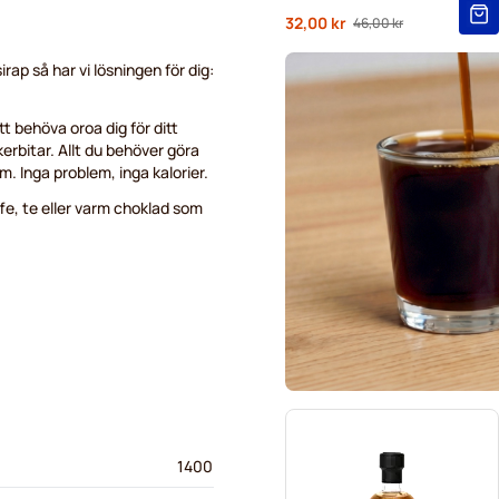
Från
32,00 kr
46,00 kr
Ordinarie pris
rap så har vi lösningen för dig:
tt behöva oroa dig för ditt
erbitar. Allt du behöver göra
om. Inga problem, inga kalorier.
ffe, te eller varm choklad som
1400