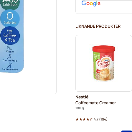
LIKNANDE PRODUKTER
Nestlé
Coffeemate Creamer
180 g.
4.7
(
194
)