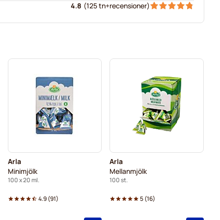
4.8
(
125 tn+
recensioner
)
Arla
Arla
Minimjölk
Mellanmjölk
100 x 20 ml.
100 st.
4.9
(
91
)
5
(
16
)