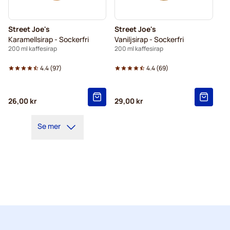
Street Joe's
Street Joe's
Karamellsirap - Sockerfri
Vaniljsirap - Sockerfri
200 ml kaffesirap
200 ml kaffesirap
4.4
(
97
)
4.4
(
69
)
26,00 kr
29,00 kr
Se mer