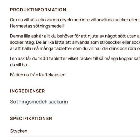
PRODUKTINFORMATION
Om du vill söta din varma dryck men inte vill använda socker eller si
Hermestas sötningsmedel!
Denna lilla ask är allt du behöver för att njuta av något sött utan a
sockerintag. De är lika lätta att använda som strösocker eller sock
är att hälla i så många tabletter som du vill ha i din drink och röra 
I en ask får du 1400 tabletter vilket räcker till så många koppar ka
du vill ha.
Få den nu från Kaffekapslen!
INGREDIENSER
Sötningsmedel: sackarin
SPECIFIKATIONER
Stycken