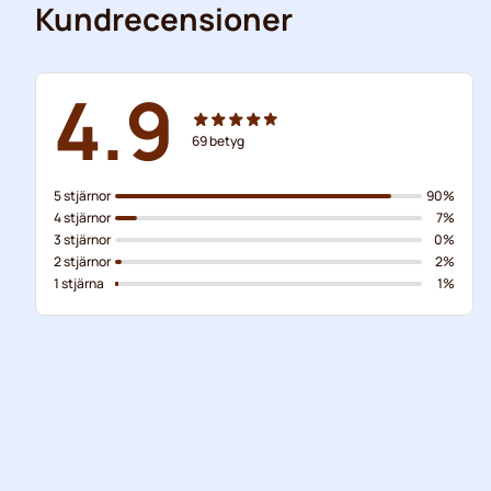
Kundrecensioner
4.9
69
betyg
5 stjärnor
90%
4 stjärnor
7%
3 stjärnor
0%
2 stjärnor
2%
1 stjärna
1%