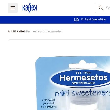
Fri frakt över 499 kr
Hoppa till innehållet
Allt till kaffet
Hermestas sötningsmedel