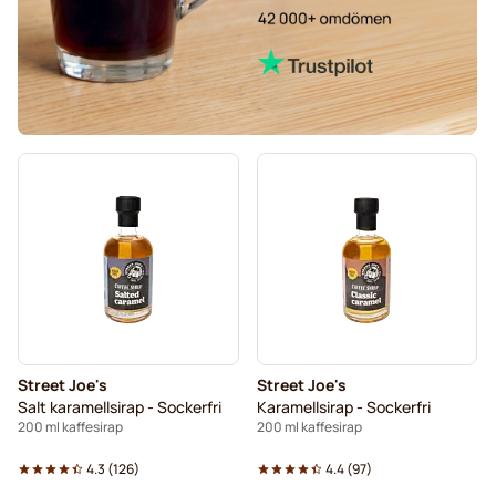
Street Joe's
Street Joe's
Salt karamellsirap - Sockerfri
Karamellsirap - Sockerfri
200 ml kaffesirap
200 ml kaffesirap
4.3
(
126
)
4.4
(
97
)