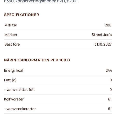
E330, konserveringsmedel: E211, E202.
SPECIFIKATIONER
Milliliter
200
Märken
Street Joe's
Bäst före
31.10.2027
NÄRINGSINFORMATION PER 100 G
Energi, kcal
244
Fett (g)
0
- varav mättat fett
0
Kolhydrater
61
- varav sockerarter
61