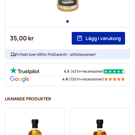
35,00 kr
Lägg i varukorg
Fri frakt över 499 kr. PrisGaranti! - alltid bra priser!
4.5
(
43 tn+
recensioner
)
4.8
(
125 tn+
recensioner
)
LIKNANDE PRODUKTER