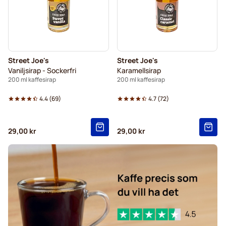
Street Joe's
Street Joe's
Vaniljsirap - Sockerfri
Karamellsirap
200 ml kaffesirap
200 ml kaffesirap
4.4
(
69
)
4.7
(
72
)
29,00 kr
29,00 kr