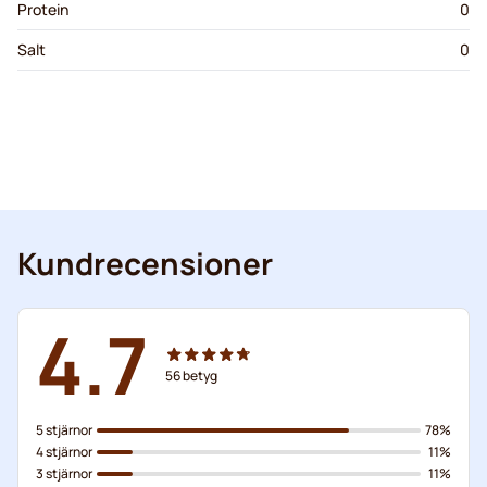
Protein
0
Salt
0
Kundrecensioner
4.7
56
betyg
5 stjärnor
78%
4 stjärnor
11%
3 stjärnor
11%