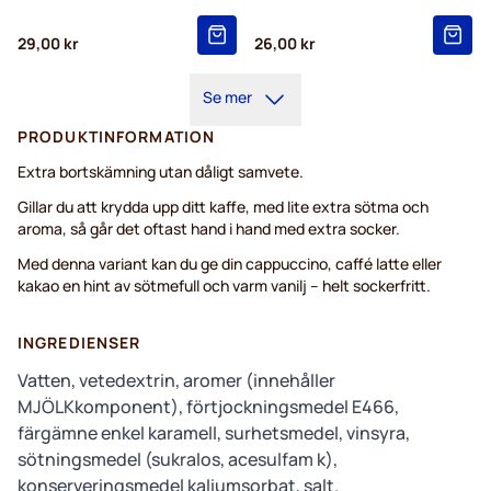
29,00 kr
26,00 kr
Se mer
PRODUKTINFORMATION
Extra bortskämning utan dåligt samvete.
Gillar du att krydda upp ditt kaffe, med lite extra sötma och
aroma, så går det oftast hand i hand med extra socker.
Med denna variant kan du ge din cappuccino, caffé latte eller
kakao en hint av sötmefull och varm vanilj – helt sockerfritt.
INGREDIENSER
Vatten, vetedextrin, aromer (innehåller
MJÖLKkomponent), förtjockningsmedel E466,
färgämne enkel karamell, surhetsmedel, vinsyra,
sötningsmedel (sukralos, acesulfam k),
konserveringsmedel kaliumsorbat, salt.