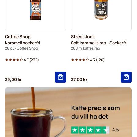
Coffee Shop
Street Joe's
Karamell sockerfri
Salt karamellsirap - Sockerfri
20 cl. - Coffee Shop
200 ml kaffesirap
4.7
(
232
)
4.3
(
126
)
29,00 kr
27,00 kr