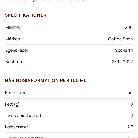
SPECIFIKATIONER
Milliliter
200
Märken
Coffee Shop
Egenskaper
Sockerfri
Bäst före
23.12.2027
NÄRINGSINFORMATION PER 100 ML
Energi, kcal
41
Fett (g)
0
- varav mättat fett
0
Kolhydrater
2.7