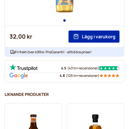
32,00 kr
Lägg i varukorg
Fri frakt över 499 kr. PrisGaranti! - alltid bra priser!
4.5
(
43 tn+
recensioner
)
4.8
(
125 tn+
recensioner
)
LIKNANDE PRODUKTER