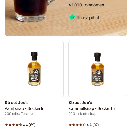
Street Joe's
Street Joe's
Vaniljsirap - Sockerfri
Karamellsirap - Sockerfri
200 ml kaffesirap
200 ml kaffesirap
4.4
(
69
)
4.4
(
97
)