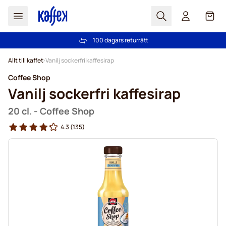
Sök
Cart
100 dagars returrätt
Fri frakt över 499 kr
Hoppa till innehållet
Allt till kaffet
Vanilj sockerfri kaffesirap
Coffee Shop
Vanilj sockerfri kaffesirap
20 cl. - Coffee Shop
4.3
(135)