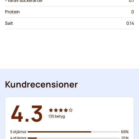
- varav sockerarter
0.1
Protein
0
Salt
0.14
Kundrecensioner
4.3
135
betyg
5 stjärnor
69%
4 stjärnor
10%