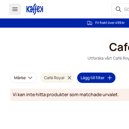
Fri frakt över 499 kr
Hoppa till innehållet
Caf
Utforska vårt Café Ro
Märke
Café Royal
Lägg till filter
Vi kan inte hitta produkter som matchade urvalet.