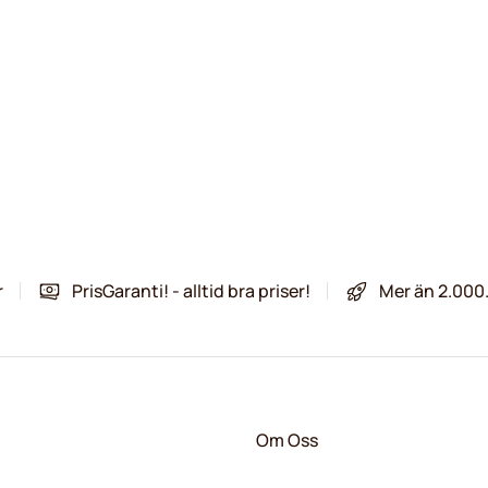
r
PrisGaranti! - alltid bra priser!
Mer än 2.000
Om Oss