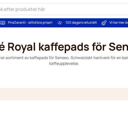
PrisGaranti - alltid bra priser!
100 dagars returrätt
Vi har mer 
é Royal kaffepads för Se
yal-sortiment av kaffepads för Senseo. Schweiziskt hantverk för en ba
kaffeupplevelse.