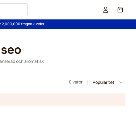
Cart
än 2,000,000 trogna kunder
nseo
lanserad och aromatisk
0 varor