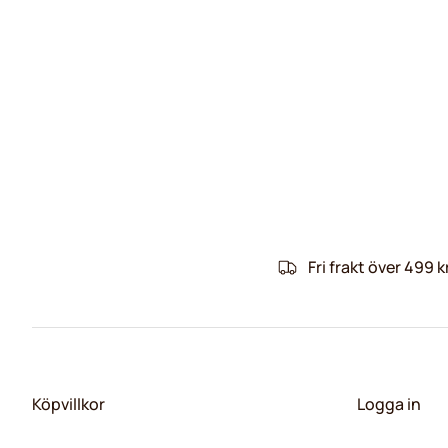
Fri frakt över 499 k
Köpvillkor
Logga in