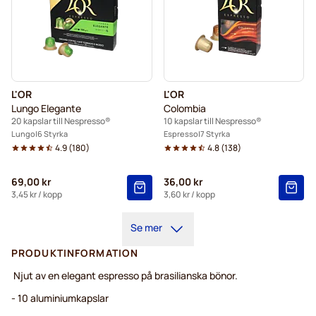
L'OR
L'OR
Lungo Elegante
Colombia
20 kapslar till Nespresso®
10 kapslar till Nespresso®
Lungo
6 Styrka
Espresso
7 Styrka
4.9
(
180
)
4.8
(
138
)
69,00 kr
36,00 kr
3,45 kr
/ kopp
3,60 kr
/ kopp
Se mer
PRODUKTINFORMATION
Njut av en elegant espresso på brasilianska bönor.
- 10 aluminiumkapslar