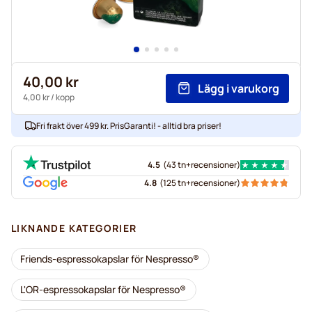
40,00 kr
Lägg i varukorg
4,00 kr
/ kopp
Fri frakt över 499 kr. PrisGaranti! - alltid bra priser!
4.5
(
43 tn+
recensioner
)
4.8
(
125 tn+
recensioner
)
LIKNANDE KATEGORIER
Friends-espressokapslar för Nespresso®
L'OR-espressokapslar för Nespresso®