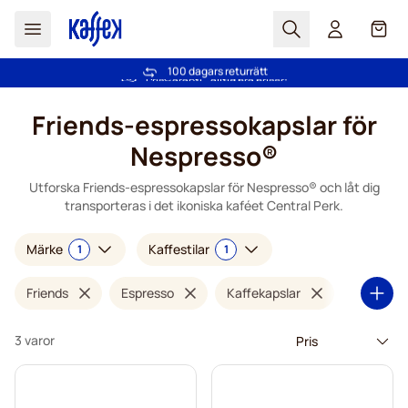
Sök
Cart
Vi har mer än 2,000,000 trogna kunder
100 dagars returrätt
Fri frakt över 499 kr
PrisGaranti - alltid bra priser!
Hoppa till innehållet
Friends-espressokapslar för
Nespresso®
Utforska Friends-espressokapslar för Nespresso® och låt dig
transporteras i det ikoniska kaféet Central Perk.
Märke
Kaffestilar
1
1
Friends
Espresso
Kaffekapslar
3 varor