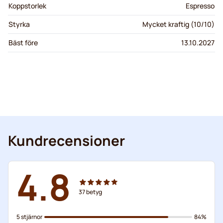
Koppstorlek
Espresso
Styrka
Mycket kraftig (10/10)
Bäst före
13.10.2027
Kundrecensioner
4.8
37
betyg
5 stjärnor
84%