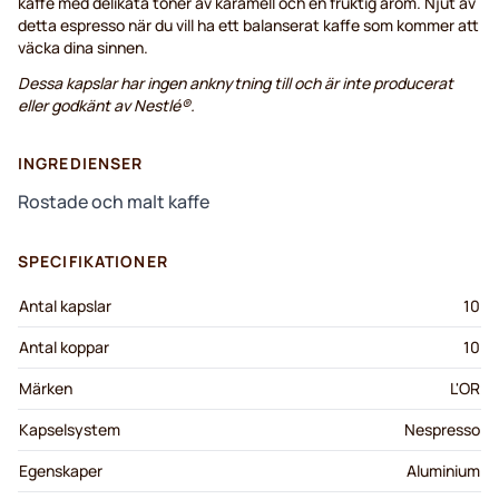
kaffe med delikata toner av karamell och en fruktig arom. Njut av
detta espresso när du vill ha ett balanserat kaffe som kommer att
väcka dina sinnen.
Dessa kapslar har ingen anknytning till och är inte producerat
eller godkänt av Nestlé®.
INGREDIENSER
Rostade och malt kaffe
SPECIFIKATIONER
Antal kapslar
10
Antal koppar
10
Märken
L'OR
Kapselsystem
Nespresso
Egenskaper
Aluminium