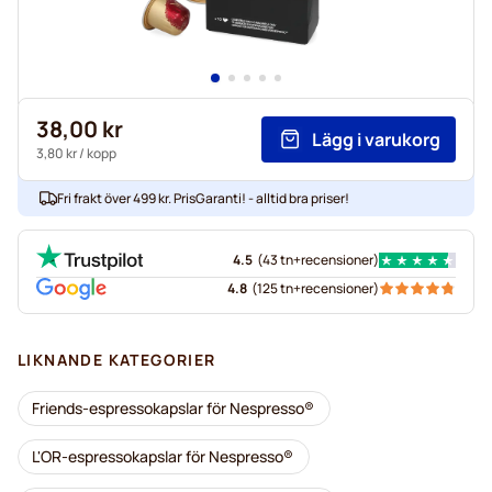
38,00 kr
Lägg i varukorg
3,80 kr
/ kopp
Fri frakt över 499 kr. PrisGaranti! - alltid bra priser!
4.5
(
43 tn+
recensioner
)
4.8
(
125 tn+
recensioner
)
LIKNANDE KATEGORIER
Friends-espressokapslar för Nespresso®
L'OR-espressokapslar för Nespresso®