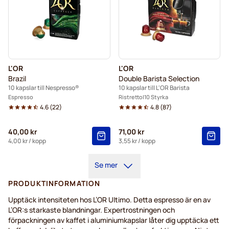
L'OR
L'OR
Brazil
Double Barista Selection
10 kapslar till Nespresso®
10 kapslar till L'OR Barista
Espresso
Ristretto
10 Styrka
4.6
(
22
)
4.8
(
87
)
40,00 kr
71,00 kr
4,00 kr
/ kopp
3,55 kr
/ kopp
Se mer
PRODUKTINFORMATION
Upptäck intensiteten hos L’OR Ultimo. Detta espresso är en av
L’OR:s starkaste blandningar. Expertrostningen och
förpackningen av kaffet i aluminiumkapslar låter dig upptäcka ett