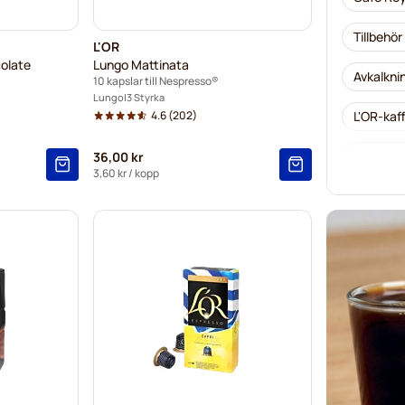
Tillbehör
L'OR
olate
Lungo Mattinata
Avkalkni
10 kapslar till Nespresso®
Lungo
3 Styrka
4.6
(202)
L'OR-kaf
Segafred
36,00 kr
3,60 kr
/ kopp
Café Ren
Caffè Bo
Merrild-
Gevalia-
Belmio-k
Friele-k