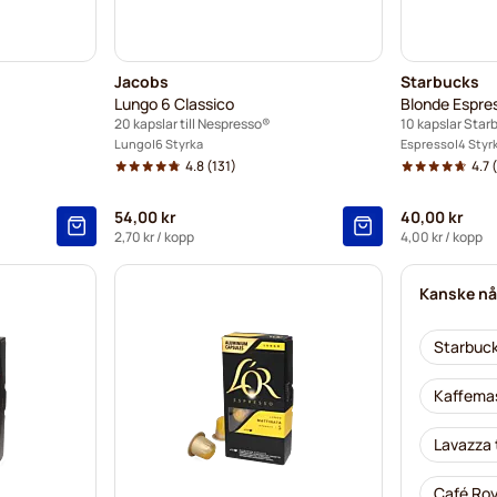
Jacobs
Starbucks
Lungo 6 Classico
Blonde Espre
20 kapslar till Nespresso®
10 kapslar Sta
Lungo
6 Styrka
Espresso
4 Styr
4.8
(131)
4.7
(
54,00 kr
40,00 kr
2,70 kr
/ kopp
4,00 kr
/ kopp
Kanske nå
Starbuck
Kaffemas
Lavazza 
Café Roy