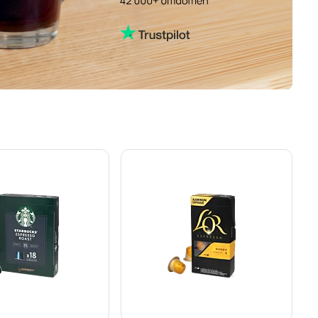
i-kaffekapslar för Nespresso®
amborghini kaffekapslar för Nespresso®