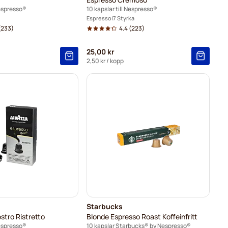
Nespresso®
10 kapslar till Nespresso®
Espresso
7 Styrka
(233)
4.4
(223)
25,00 kr
2,50 kr
/ kopp
Starbucks
stro Ristretto
Blonde Espresso Roast Koffeinfritt
Nespresso®
10 kapslar Starbucks® by Nespresso®