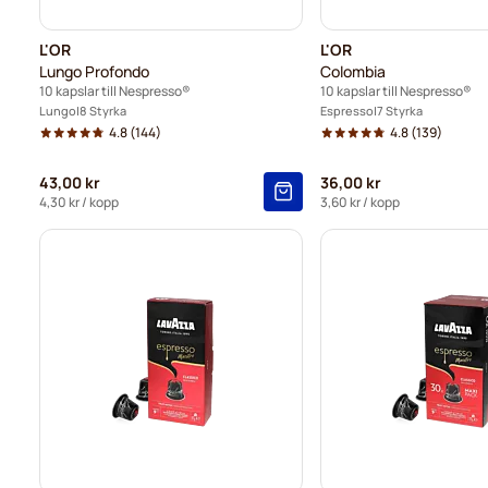
L'OR
L'OR
Lungo Profondo
Colombia
10 kapslar till Nespresso®
10 kapslar till Nespresso®
Lungo
8 Styrka
Espresso
7 Styrka
4.8
(144)
4.8
(139)
43,00 kr
36,00 kr
4,30 kr
/ kopp
3,60 kr
/ kopp