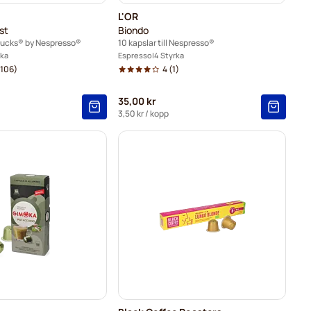
L'OR
st
Biondo
rbucks® by Nespresso®
10 kapslar till Nespresso®
rka
Espresso
4 Styrka
106)
4
(1)
35,00 kr
3,50 kr
/ kopp