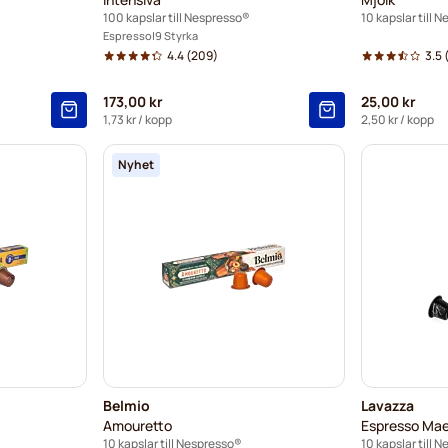
100 kapslar till Nespresso®
10 kapslar till 
Espresso
9 Styrka
4.4
(209)
3.5
173,00 kr
25,00 kr
1,73 kr
/ kopp
2,50 kr
/ kopp
Nyhet
Belmio
Lavazza
Amouretto
Espresso Mae
10 kapslar till Nespresso®
10 kapslar till 