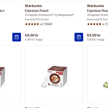
Starbucks
Starbucks
ico
Espresso Roast
Espresso Roa
10 kapslar Starbucks® by Nespresso®
18 kapslar Sta
Espresso
10 Styrka
Espresso
10 Sty
4.7
(340)
4.7
(
49,00 kr
69,00 kr
4,90 kr
/ kopp
3,83 kr
/ kopp