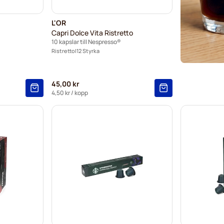
Garibald
L'OR
Capri Dolce Vita Ristretto
Tonino L
10 kapslar till Nespresso®
Ristretto
12 Styrka
45,00 kr
4,50 kr
/ kopp