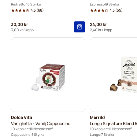
Ristretto
10 Styrka
Espresso
9 Styrka
4.5
(68)
4.5
(55)
30,00 kr
24,00 kr
3,00 kr
/ kopp
2,40 kr
/ kopp
Dolce Vita
Merrild
Vaniglietta - Vanilj Cappuccino
Lungo Signature Blend 
10 kapslar till Nespresso®
10 kapslar till Nespresso®
Cappuccino
5 Styrka
Lungo
7 Styrka