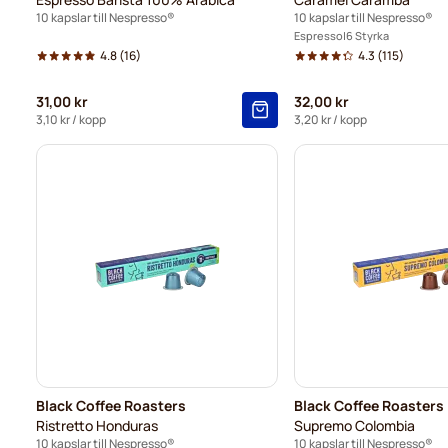
10 kapslar till Nespresso®
10 kapslar till Nespresso®
Espresso
6 Styrka
4.8
(16)
4.3
(115)
31,00 kr
32,00 kr
3,10 kr
/ kopp
3,20 kr
/ kopp
Black Coffee Roasters
Black Coffee Roasters
Ristretto Honduras
Supremo Colombia
10 kapslar till Nespresso®
10 kapslar till Nespresso®