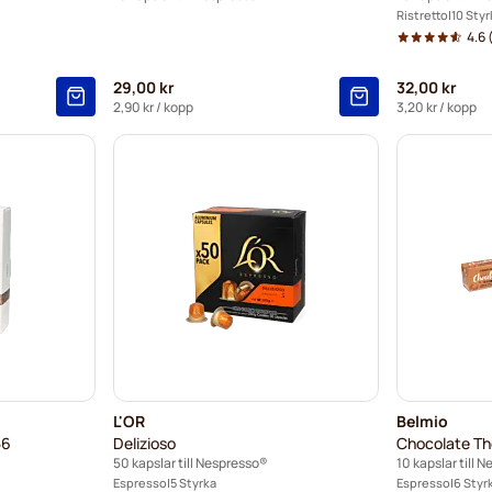
Ristretto
10 Styr
4.6
(
29,00 kr
32,00 kr
2,90 kr
/ kopp
3,20 kr
/ kopp
L'OR
Belmio
56
Delizioso
Chocolate Th
50 kapslar till Nespresso®
10 kapslar till 
Espresso
5 Styrka
Espresso
6 Styr