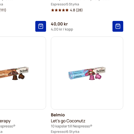
ka
Espresso
5 Styrka
111)
4.8
(28)
40,00 kr
4,00 kr
/ kopp
Belmio
erapy
Let's go Coconutz
Nespresso®
10 kapslar till Nespresso®
ka
Espresso
6 Styrka