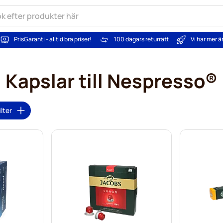
PrisGaranti - alltid bra priser!
100 dagars returrätt
Vi har mer 
Kapslar till Nespresso®
ilter