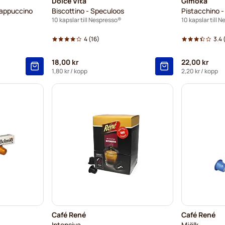
Dolce Vita
Gimoka
Cappuccino
Biscottino - Speculoos
Pistacchino -
10 kapslar till Nespresso®
10 kapslar till 
4
(16)
3.4
(
18,00 kr
22,00 kr
1,80 kr
/ kopp
2,20 kr
/ kopp
Café René
Café René
Intensiva
Mjölk