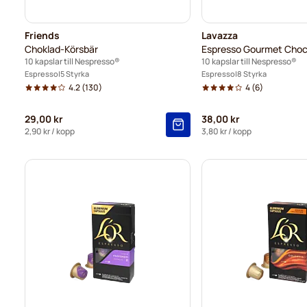
Friends
Lavazza
Choklad-Körsbär
Espresso Gourmet Choc
10 kapslar till Nespresso®
10 kapslar till Nespresso®
Espresso
5 Styrka
Espresso
8 Styrka
4.2
(130)
4
(6)
29,00 kr
38,00 kr
2,90 kr
/ kopp
3,80 kr
/ kopp