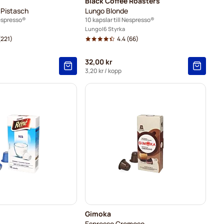
Black Coffee Roasters
 Pistasch
Lungo Blonde
Nespresso®
10 kapslar till Nespresso®
Lungo
6 Styrka
221)
4.4
(66)
32,00 kr
3,20 kr
/ kopp
Gimoka
Espresso Cremoso