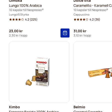
Gimoka
Dolce Vita
Lungo 100% Arabica
Caramelito - Karamell 
10 kapslar till Nespresso®
10 kapslar till Nespresso®
Lungo
5 Styrka
Cappuccino
4.2
(225)
4.2
(36)
23,00 kr
31,00 kr
2,30 kr
/ kopp
3,10 kr
/ kopp
Kimbo
Belmio
Espresso Barista 100% Arabica
Caramel Caramba