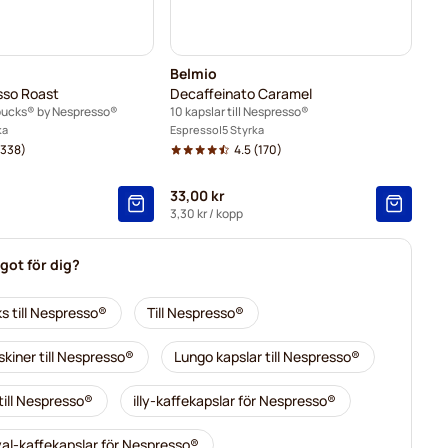
Belmio
sso Roast
Decaffeinato Caramel
rbucks® by Nespresso®
10 kapslar till Nespresso®
ka
Espresso
5 Styrka
338)
4.5
(170)
33,00 kr
3,30 kr
/ kopp
got för dig?
s till Nespresso®
Till Nespresso®
kiner till Nespresso®
Lungo kapslar till Nespresso®
till Nespresso®
illy-kaffekapslar för Nespresso®
al-kaffekapslar för Nespresso®