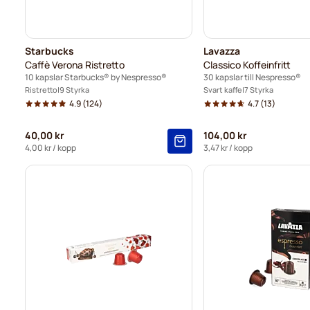
Starbucks
Lavazza
Caffè Verona Ristretto
Classico Koffeinfritt
10 kapslar Starbucks® by Nespresso®
30 kapslar till Nespresso®
Ristretto
9 Styrka
Svart kaffe
7 Styrka
4.9
(124)
4.7
(13)
40,00 kr
104,00 kr
4,00 kr
/ kopp
3,47 kr
/ kopp