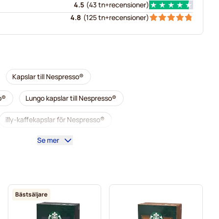
4.5
(
43 tn+
recensioner
)
4.8
(
125 tn+
recensioner
)
Kapslar till Nespresso®
o®
Lungo kapslar till Nespresso®
illy-kaffekapslar för Nespresso®
Se mer
r Nespresso®
Tillbehör till Nespresso®
®
Avkalkning och rengöring för Nespresso®
resso®
Segafredo-kaffekapslar för Nespresso®
Bästsäljare
 Nespresso®
Caffè Borbone för Nespresso®