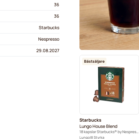
36
36
Starbucks
Nespresso
29.08.2027
Bästsäljare
Starbucks
Lungo House Blend
18 kapslar Starbucks® by Nespresso®
Lungo
8 Styrka