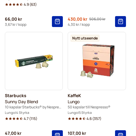
4.9
(
63
)
66,00 kr
Från
430,00 kr
506,00 kr
Ordinarie pris
3,67 kr
/ kopp
4,30 kr
/ kopp
Nytt utseende
Starbucks
KaffeK
Sunny Day Blend
Lungo
10 kapslar Starbucks® by Nespresso®
50 kapslar till Nespresso®
Lungo
4 Styrka
Lungo
5 Styrka
4.7
(
115
)
4.6
(
357
)
47,00 kr
107,00 kr