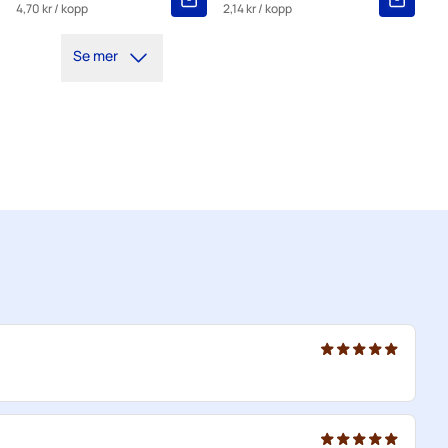
4,70 kr
/ kopp
2,14 kr
/ kopp
Se mer