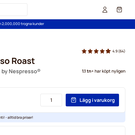
Cart
än 2,000,000 trogna kunder
4.9
(64)
so Roast
® by Nespresso®
1.1 tn
+ har köpt nyligen
Lägg i varukorg
ti! - alltid bra priser!