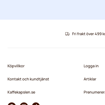
Fri frakt över 499 k
Köpvillkor
Logga in
Kontakt och kundtjänst
Artiklar
Kaffekapslen.se
Prenumerera