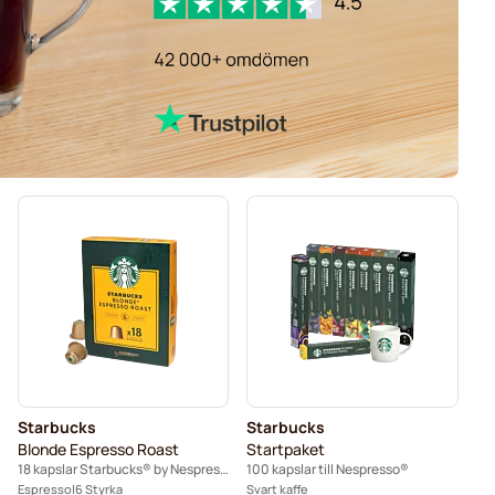
Starbucks
Starbucks
Blonde Espresso Roast
Startpaket
18 kapslar Starbucks® by Nespresso®
100 kapslar till Nespresso®
Espresso
6 Styrka
Svart kaffe