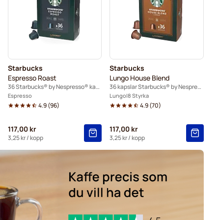
spresso®
Gevalia-kaffekapslar för Nespresso®
spresso®
Friele-kaffekapslar för Nespresso®
Nespresso®
Starbucks
Starbucks
pslar för Nespresso®
Espresso Roast
Lungo House Blend
36 Starbucks® by Nespresso® kapslar
36 kapslar Starbucks® by Nespresso®
Espresso
Lungo
8 Styrka
4.9
(
96
)
4.9
(
70
)
117,00 kr
117,00 kr
3,25 kr
/ kopp
3,25 kr
/ kopp