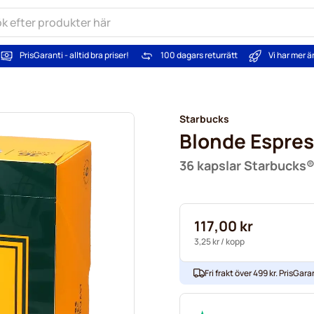
PrisGaranti - alltid bra priser!
100 dagars returrätt
Vi har mer 
Starbucks
Blonde Espres
36 kapslar Starbucks
117,00 kr
3,25 kr
/ kopp
Fri frakt över 499 kr. PrisGaran