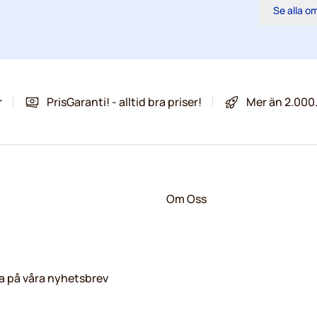
Se alla 
r
PrisGaranti! - alltid bra priser!
Mer än 2.000
Om Oss
 på våra nyhetsbrev