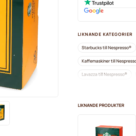
LIKNANDE KATEGORIER
Starbucks till Nespresso®
Kaffemaskiner till Nespress
Lavazza till Nespresso®
Café Royal-kaffekapslar fö
Allt till kaffet för Nespresso
LIKNANDE PRODUKTER
L'OR-kaffekapslar för Nesp
Café René-kaffekapslar för