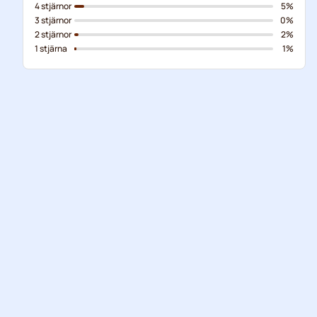
4 stjärnor
5%
3 stjärnor
0%
2 stjärnor
2%
1 stjärna
1%