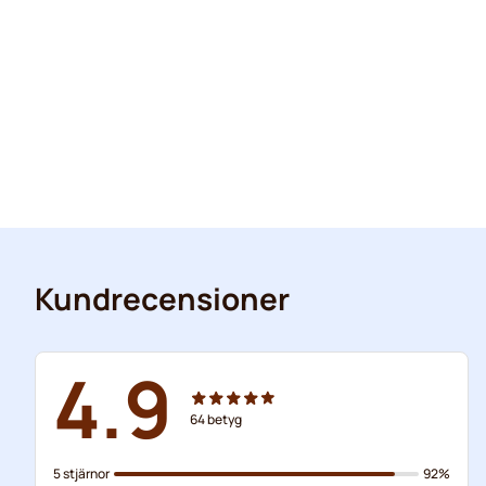
Kundrecensioner
4.9
64
betyg
5 stjärnor
92%