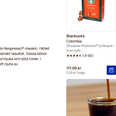
Merrild-kaffekapslar för Ne
Belmio-kaffekapslar för Ne
Garibaldi-kaffekapslar för 
Starbucks
Tonino Lamborghini kaffeka
Colombia
36 kapslar Starbucks® by Nespresso®
in Nespresso®-maskin. I likhet
Svart kaffe
atiskt resultat. Dessa bönor
4.8
(
82
)
d mjuka och söta toner. I
tt njuta av.
117,00 kr
3,25 kr
/ kopp