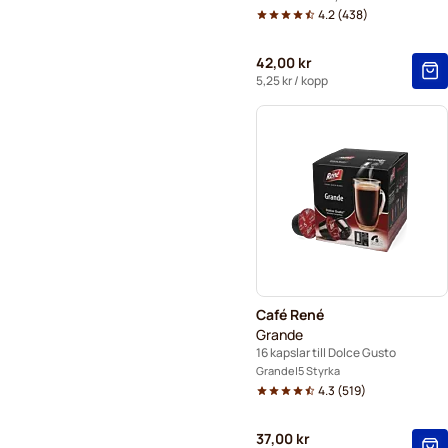
4.2
(
438
)
42,00 kr
5,25 kr
/ kopp
Café René
Grande
16 kapslar till Dolce Gusto
Grande
5 Styrka
4.3
(
519
)
37,00 kr