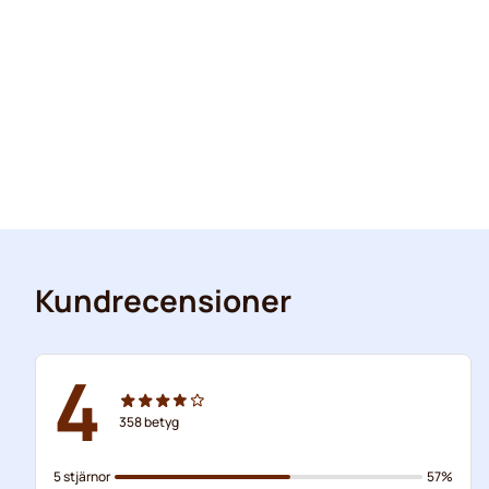
Kundrecensioner
4
358
betyg
5 stjärnor
57%