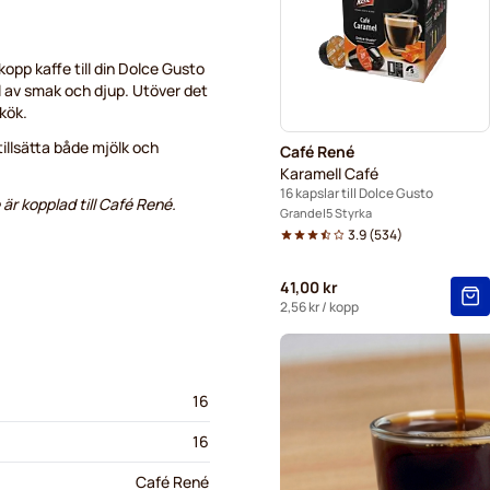
Starbucks® grande-kaffekap
kopp kaffe till din Dolce Gusto
ll av smak och djup. Utöver det
 kök.
illsätta både mjölk och
Café René
Karamell Café
16 kapslar till Dolce Gusto
är kopplad till Café René.
Grande
5 Styrka
3.9
(
534
)
41,00 kr
2,56 kr
/ kopp
16
16
Café René