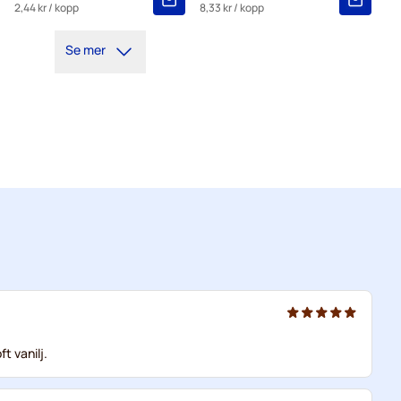
2,44 kr
/ kopp
8,33 kr
/ kopp
Se mer
ft vanilj.