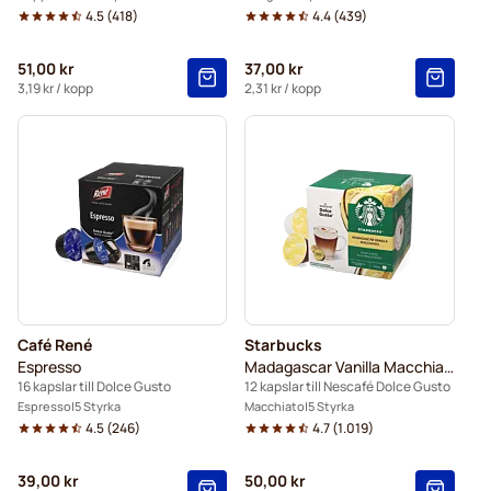
4.5
(
418
)
4.4
(
439
)
51,00 kr
37,00 kr
3,19 kr
/ kopp
2,31 kr
/ kopp
Café René
Starbucks
Espresso
Madagascar Vanilla Macchiato
16 kapslar till Dolce Gusto
12 kapslar till Nescafé Dolce Gusto
Espresso
5 Styrka
Macchiato
5 Styrka
4.5
(
246
)
4.7
(
1.019
)
39,00 kr
50,00 kr