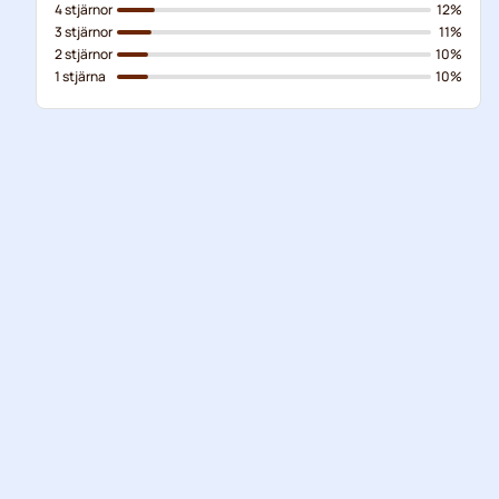
4 stjärnor
12%
3 stjärnor
11%
2 stjärnor
10%
1 stjärna
10%