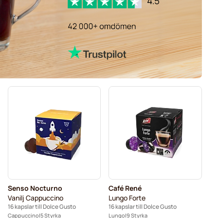
Senso Nocturno
Café René
Vanilj Cappuccino
Lungo Forte
16 kapslar till Dolce Gusto
16 kapslar till Dolce Gusto
Cappuccino
5 Styrka
Lungo
9 Styrka