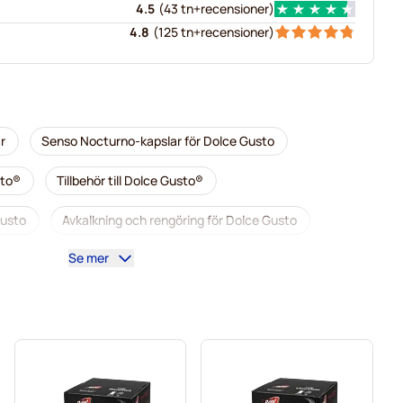
4.5
(
43 tn+
recensioner
)
4.8
(
125 tn+
recensioner
)
r
Senso Nocturno-kapslar för Dolce Gusto
sto®
Tillbehör till Dolce Gusto®
Gusto
Avkalkning och rengöring för Dolce Gusto
Se mer
 Dolce Gusto
Café René-kaffekapslar för Dolce Gusto
sto
Dolce Vita-kapslar för Dolce Gusto
Gimoka-kapslar för Dolce Gusto
Till Dolce Gusto®
lce Gusto
Kaffekapslen-kaffekapslar för Dolce Gusto