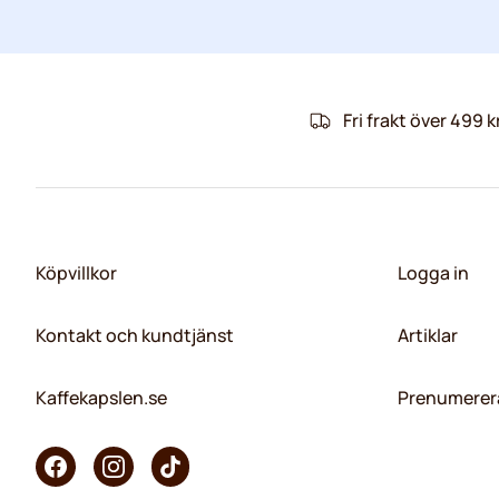
Fri frakt över 499 k
Köpvillkor
Logga in
Kontakt och kundtjänst
Artiklar
Kaffekapslen.se
Prenumerera