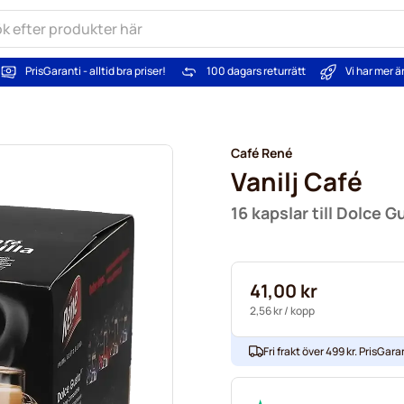
PrisGaranti - alltid bra priser!
100 dagars returrätt
Vi har mer 
Café René
Vanilj Café
16 kapslar till Dolce G
41,00 kr
2,56 kr
/ kopp
Fri frakt över 499 kr. PrisGaran