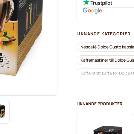
LIKNANDE KATEGORIER
Nescafé Dolce Gusto kapsla
Kaffemaskiner till Dolce Gu
Koffeinfritt kaffe för Dolce 
Segafredo-kaffekapslar för
Caffè Borbone för Dolce Gu
LIKNANDE PRODUKTER
Kapslar till Dolce Gusto®
Starbucks® -kapslar för Do