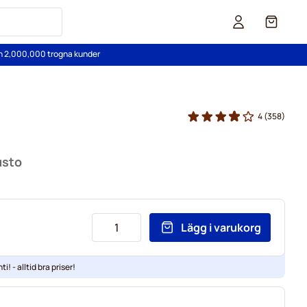
Cart
än 2,000,000 trogna kunder
4
(358)
usto
Lägg i varukorg
ti! - alltid bra priser!