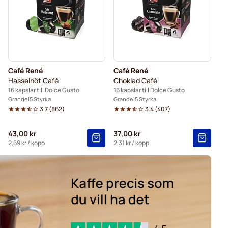
slar för Dolce Gusto
Café René
Café René
Hasselnöt Café
Choklad Café
16 kapslar till Dolce Gusto
16 kapslar till Dolce Gusto
Grande
5 Styrka
Grande
5 Styrka
3.7
(
862
)
3.4
(
407
)
43,00 kr
37,00 kr
2,69 kr
/ kopp
2,31 kr
/ kopp