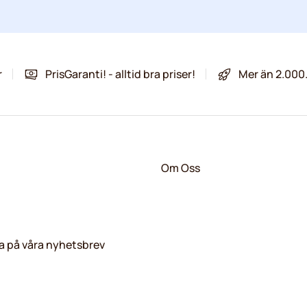
r
PrisGaranti! - alltid bra priser!
Mer än 2.000
Om Oss
 på våra nyhetsbrev