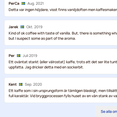
PerCa
Aug. 2021
Detta var ingen höjdare, visst finns vaniljdoften men kaffesmaken
Jarek
Okt. 2019
Kind of ok coffee with taste of vanilla. But, there is something w
but I suspect some as part of the aroma.
Per
Juli 2019
Ett oväntat starkt (eller välrostat) kaffe, trots att det ser lite t
uppfatta. Jag dricker detta med en sockerbit.
Kent
Sep. 2020
Ett kaffe som i sin ursprungsform är tämligen blaskigt, men tills
full karaktär. Vid bryggprocessen fylls huset av en vän stank av van
Se alla 