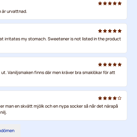
 är urvattnad.
hat irritates my stomach. Sweetener is not listed in the product
unt ut. Vaniljsmaken finns där men kräver bra smaklökar för att
ätter man en skvätt mjölk och en nypa socker så når det närapå
ilj.
omdömen