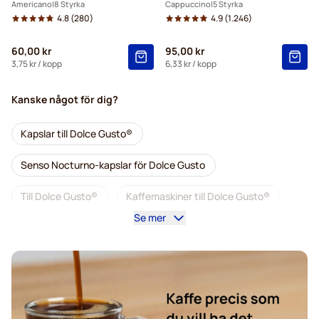
Americano
8 Styrka
Cappuccino
5 Styrka
4.8
(280)
4.9
(1.246)
60,00 kr
95,00 kr
3,75 kr
/ kopp
6,33 kr
/ kopp
Kanske något för dig?
Kapslar till Dolce Gusto®
Senso Nocturno-kapslar för Dolce Gusto
Till Dolce Gusto®
Kaffemaskiner till Dolce Gusto®
Se mer
Tillbehör till Dolce Gusto®
Koffeinfritt kaffe för Dolce Gusto
Avkalkning och rengöring för Dolce Gusto