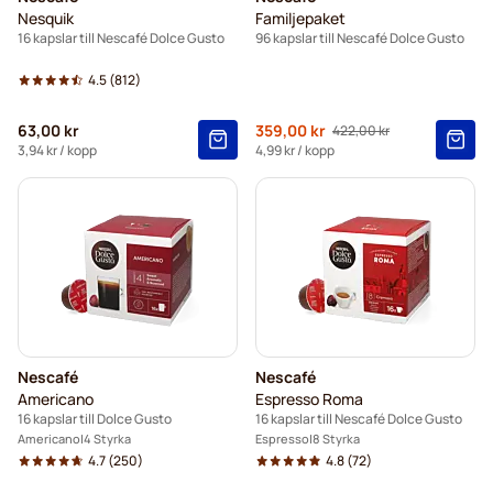
Nesquik
Familjepaket
16 kapslar till Nescafé Dolce Gusto
96 kapslar till Nescafé Dolce Gusto
4.5
(812)
Ordinarie pris
63,00 kr
359,00 kr
422,00 kr
Så lågt som
3,94 kr
/ kopp
4,99 kr
/ kopp
Nescafé
Nescafé
Americano
Espresso Roma
16 kapslar till Dolce Gusto
16 kapslar till Nescafé Dolce Gusto
Americano
4 Styrka
Espresso
8 Styrka
4.7
(250)
4.8
(72)