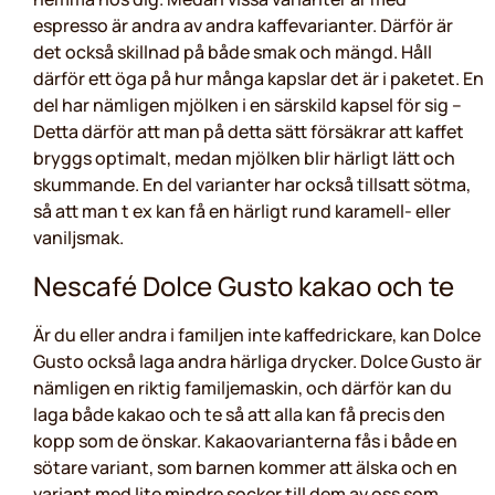
espresso är andra av andra kaffevarianter. Därför är
det också skillnad på både smak och mängd. Håll
därför ett öga på hur många kapslar det är i paketet. En
del har nämligen mjölken i en särskild kapsel för sig –
Detta därför att man på detta sätt försäkrar att kaffet
bryggs optimalt, medan mjölken blir härligt lätt och
skummande. En del varianter har också tillsatt sötma,
så att man t ex kan få en härligt rund karamell- eller
vaniljsmak.
Nescafé Dolce Gusto kakao och te
Är du eller andra i familjen inte kaffedrickare, kan Dolce
Gusto också laga andra härliga drycker. Dolce Gusto är
nämligen en riktig familjemaskin, och därför kan du
laga både kakao och te så att alla kan få precis den
kopp som de önskar. Kakaovarianterna fås i både en
sötare variant, som barnen kommer att älska och en
variant med lite mindre socker till dem av oss som