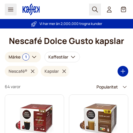
Sök
Cart
Vi har mer än 2,000,000 trogna kunder
PrisGaranti - alltid bra priser!
Hoppa till innehållet
Nescafé Dolce Gusto kapslar
Märke
Kaffestilar
1
Nescafé®
Kapslar
64 varor