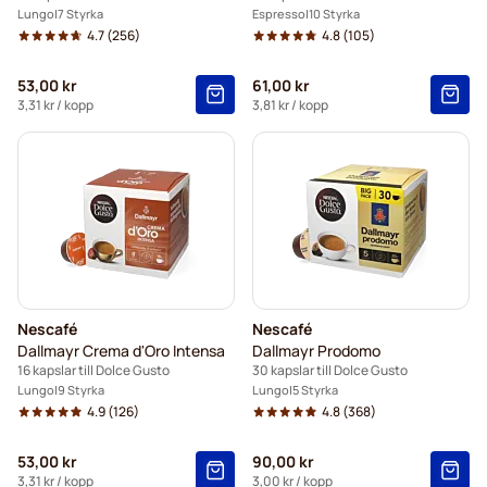
Lungo
7 Styrka
Espresso
10 Styrka
4.7
(256)
4.8
(105)
53,00 kr
61,00 kr
3,31 kr
/ kopp
3,81 kr
/ kopp
Nescafé
Nescafé
Dallmayr Crema d'Oro Intensa
Dallmayr Prodomo
16 kapslar till Dolce Gusto
30 kapslar till Dolce Gusto
Lungo
9 Styrka
Lungo
5 Styrka
4.9
(126)
4.8
(368)
53,00 kr
90,00 kr
3,31 kr
/ kopp
3,00 kr
/ kopp