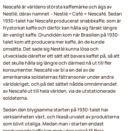
Nescafé är världens största kaffemärke och ägs av
Nestlé, därav namnet – Nestlé + Café = Nescafé. Sedan
1930-talet har Nescafé producerat snabbkaffe, som är
frystorkat kaffe och därför kan hålla sig färskt längre
än vanligt kaffe. Grundidén kom när Brasilien på 1930-
talet kom att producera mer kaffe, än de kunde
omsätta. Det sade sig Nestlé kunna lösa och
utvecklade därefter ett sätt att bevara kaffet på, så att
det skulle hålla sig längre och därmed nå ut till fler
konsumenter. Nescafé var bl a en del av de
amerikanska soldaternas fältransoner under andra
världskriget, och på det sättet nådde omnämnandet
av Nescafé ut till hela världen, via de utstationerade
soldaterna.
Sedan den blygsamma starten på 1930-talet har
verksamheten växt, och likaså urvalet av produkterna
som blivit otaliga. Medan man i starten endast
producerade kaffe kan man i dag också få flera