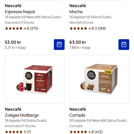
Nescafé
Nescafé
Espresso Napoli
Mocha
16 kapslar till Nescafé Dolce Gusto
16 kapslar till Dolce Gusto
Espresso
13 Styrka
Mocha
5 Styrka
4.8
(275)
4.8
(1.069)
53,00 kr
63,00 kr
3,31 kr
/ kopp
7,88 kr
/ kopp
Nescafé
Nescafé
Zoégas Mollbergs
Cortado
16 kapslar till Dolce Gusto
30 kapslar till Nescafé Dolce Gusto
Americano
7 Styrka
Cortado
5
(1)
4.8
(412)