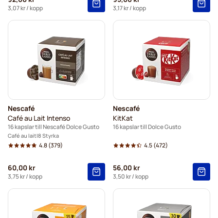
3,07 kr
/ kopp
3,17 kr
/ kopp
Nescafé
Nescafé
Café au Lait Intenso
KitKat
16 kapslar till Nescafé Dolce Gusto
16 kapslar till Dolce Gusto
Café au lait
8 Styrka
4.8
(379)
4.5
(472)
60,00 kr
56,00 kr
3,75 kr
/ kopp
3,50 kr
/ kopp