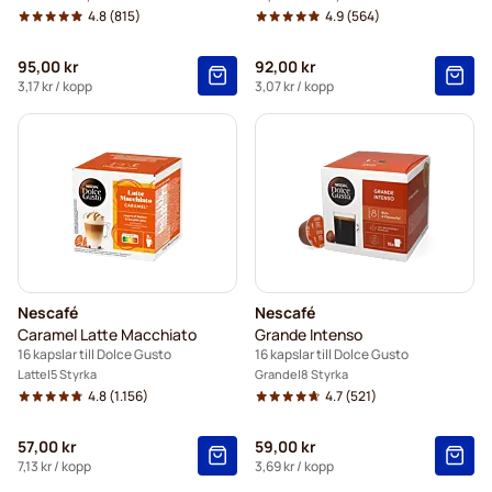
4.8
(815)
4.9
(564)
95,00 kr
92,00 kr
3,17 kr
/ kopp
3,07 kr
/ kopp
Nescafé
Nescafé
Caramel Latte Macchiato
Grande Intenso
16 kapslar till Dolce Gusto
16 kapslar till Dolce Gusto
Latte
5 Styrka
Grande
8 Styrka
4.8
(1.156)
4.7
(521)
57,00 kr
59,00 kr
7,13 kr
/ kopp
3,69 kr
/ kopp