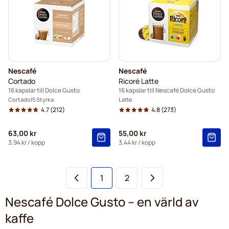
Nescafé
Nescafé
Cortado
Ricoré Latte
16 kapslar till Dolce Gusto
16 kapslar till Nescafé Dolce Gusto
Cortado
5 Styrka
Latte
4.7
(212)
4.8
(273)
63,00 kr
55,00 kr
3,94 kr
/ kopp
3,44 kr
/ kopp
You're currently reading page
Sida
1
2
Nescafé Dolce Gusto – en värld av
kaffe