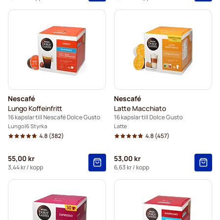
Nescafé
Nescafé
Lungo Koffeinfritt
Latte Macchiato
16 kapslar till Nescafé Dolce Gusto
16 kapslar till Dolce Gusto
Lungo
6 Styrka
Latte
4.8
(382)
4.8
(457)
55,00 kr
53,00 kr
3,44 kr
/ kopp
6,63 kr
/ kopp