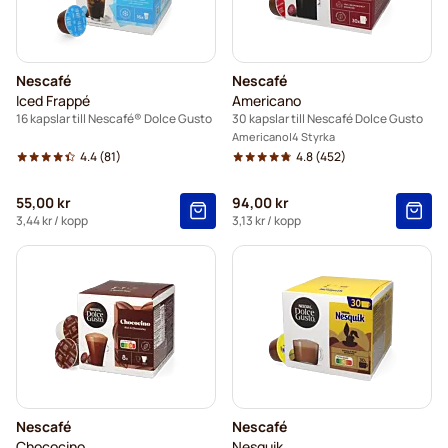
Nescafé
Nescafé
Iced Frappé
Americano
16 kapslar till Nescafé® Dolce Gusto
30 kapslar till Nescafé Dolce Gusto
Americano
4 Styrka
4.4
(81)
4.8
(452)
55,00 kr
94,00 kr
3,44 kr
/ kopp
3,13 kr
/ kopp
Nescafé
Nescafé
Chococino
Nesquik