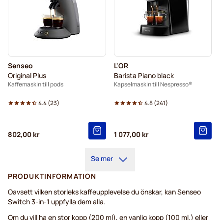
Senseo
L'OR
Original Plus
Barista Piano black
Kaffemaskin till pods
Kapselmaskin till Nespresso®
4.4
(
23
)
4.8
(
241
)
802,00 kr
1 077,00 kr
Se mer
PRODUKTINFORMATION
Oavsett vilken storleks kaffeupplevelse du önskar, kan Senseo
Switch 3-in-1 uppfylla dem alla.
Om du vill ha en stor kopp (200 ml), en vanlig kopp (100 ml.) eller