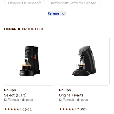
Tillbehör till Senseo®
Koffeinfritt kaffe för Senseo
Se mer
Avkalkning och rengöring för Senseo
Segafredo-kaffepads för Senseo
LIKNANDE PRODUKTER
Café René-kaffepads för Senseo
Pads till Senseo®
Merrild-kaffekapslar för Senseo
Friele-kaffepads för Senseo
Marcilla-kaffepads för Senseo
Gimoka-pads för Senseo
Pads för Senseo
Philips
Philips
Kaffemaskiner till Senseo®
Till Senseo®
Select (svart)
Original (svart)
Kaffemaskin till pods
Kaffemaskin till pods
Kaffekapslen till Senseo®
Senseo-pads för Senseo
4.6
(
455
)
4.7
(
757
)