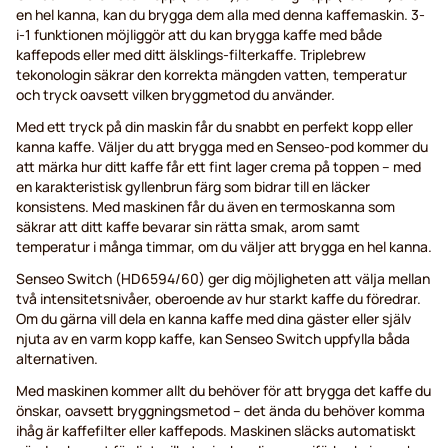
en hel kanna, kan du brygga dem alla med denna kaffemaskin. 3-
i-1 funktionen möjliggör att du kan brygga kaffe med både
kaffepods eller med ditt älsklings-filterkaffe. Triplebrew
tekonologin säkrar den korrekta mängden vatten, temperatur
och tryck oavsett vilken bryggmetod du använder.
Med ett tryck på din maskin får du snabbt en perfekt kopp eller
kanna kaffe. Väljer du att brygga med en Senseo-pod kommer du
att märka hur ditt kaffe får ett fint lager crema på toppen – med
en karakteristisk gyllenbrun färg som bidrar till en läcker
konsistens. Med maskinen får du även en termoskanna som
säkrar att ditt kaffe bevarar sin rätta smak, arom samt
temperatur i många timmar, om du väljer att brygga en hel kanna.
Senseo Switch (HD6594/60) ger dig möjligheten att välja mellan
två intensitetsnivåer, oberoende av hur starkt kaffe du föredrar.
Om du gärna vill dela en kanna kaffe med dina gäster eller själv
njuta av en varm kopp kaffe, kan Senseo Switch uppfylla båda
alternativen.
Med maskinen kommer allt du behöver för att brygga det kaffe du
önskar, oavsett bryggningsmetod – det ända du behöver komma
ihåg är kaffefilter eller kaffepods. Maskinen släcks automatiskt