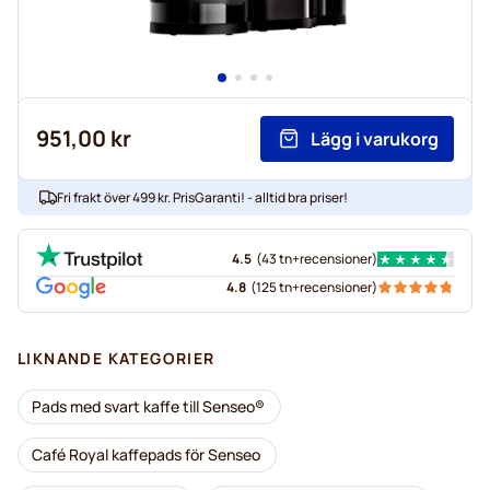
951,00 kr
Lägg i varukorg
Fri frakt över 499 kr. PrisGaranti! - alltid bra priser!
4.5
(
43 tn+
recensioner
)
4.8
(
125 tn+
recensioner
)
LIKNANDE KATEGORIER
Pads med svart kaffe till Senseo®
Café Royal kaffepads för Senseo