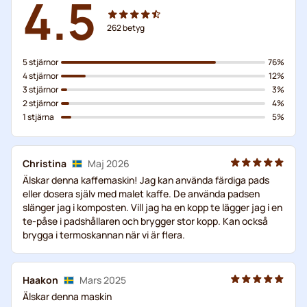
4.5
262
betyg
5 stjärnor
76%
4 stjärnor
12%
3 stjärnor
3%
2 stjärnor
4%
1 stjärna
5%
Christina
Maj 2026
Älskar denna kaffemaskin! Jag kan använda färdiga pads
eller dosera själv med malet kaffe. De använda padsen
slänger jag i komposten. Vill jag ha en kopp te lägger jag i en
te-påse i padshållaren och brygger stor kopp. Kan också
brygga i termoskannan när vi är flera.
Haakon
Mars 2025
Älskar denna maskin