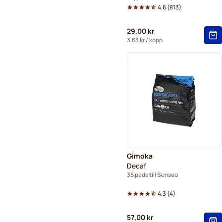
4.6
(
813
)
29,00 kr
3,63 kr
/ kopp
Gimoka
Decaf
36 pads till Senseo
4.3
(
4
)
57,00 kr