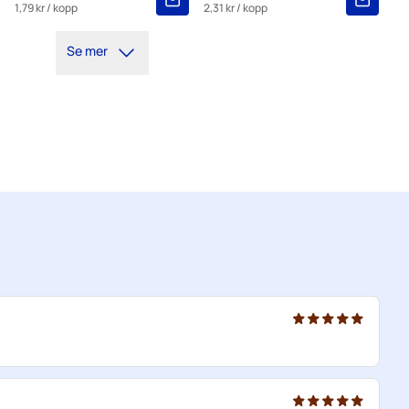
1,79 kr
/ kopp
2,31 kr
/ kopp
Se mer