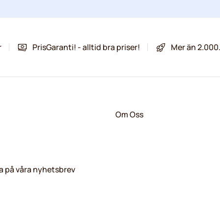
r
PrisGaranti! - alltid bra priser!
Mer än 2.000
Om Oss
 på våra nyhetsbrev