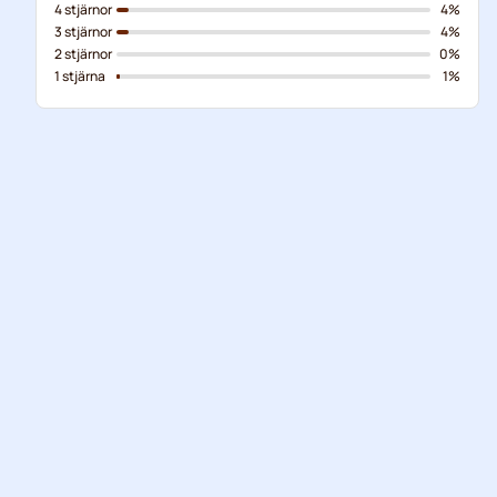
4 stjärnor
4%
3 stjärnor
4%
2 stjärnor
0%
1 stjärna
1%