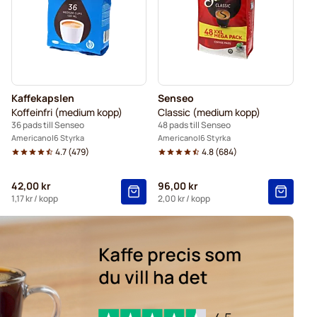
Kaffekapslen
Senseo
Koffeinfri (medium kopp)
Classic (medium kopp)
36 pads till Senseo
48 pads till Senseo
Americano
6 Styrka
Americano
6 Styrka
4.7
(
479
)
4.8
(
684
)
42,00 kr
96,00 kr
1,17 kr
/ kopp
2,00 kr
/ kopp