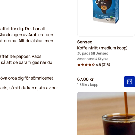
fet för dig. Det har all
. Blandningen av Arabica- och
t crema. Allt du älskar, men
Senseo
Koffeinfritt (medium kopp)
36 pads till Senseo
affefilterpapper. Pads
Americano
4 Styrka
å att de bara friges när du
4.8
(
318
)
öva oroa dig för sömnlöshet.
67,00 kr
1,86 kr
/ kopp
ads, så att du kan njuta av hur