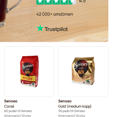
Senseo
Senseo
Corsé
Gold (medium kopp)
60 puder til Senseo
36 pads till Senseo
Americano
7 Styrka
Americano
7 Styrka