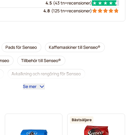
4.5
(
43 tn+
recensioner
)
4.8
(
125 tn+
recensioner
)
Pads för Senseo
Kaffemaskiner till Senseo®
enseo
Tillbehör till Senseo®
Avkalkning och rengöring för Senseo
Se mer
enseo
Café René-kaffepads för Senseo
ild-kaffekapslar för Senseo
Friele-kaffepads för Senseo
eo
Gimoka-pads för Senseo
Bästsäljare
enseo®
Till Senseo®
Kaffekapslen till Senseo®