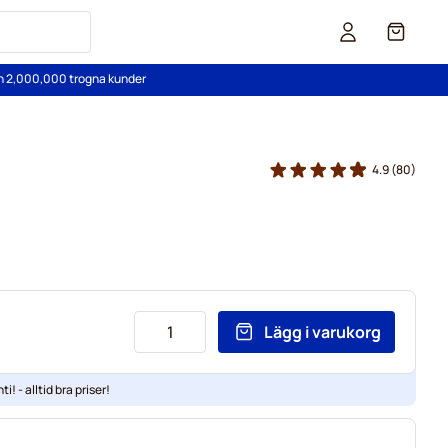
Cart
än 2,000,000 trogna kunder
4.9
(80)
Lägg i varukorg
ti! - alltid bra priser!