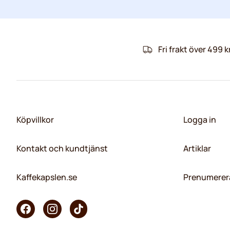
Fri frakt över 499 k
Köpvillkor
Logga in
Kontakt och kundtjänst
Artiklar
Kaffekapslen.se
Prenumerera