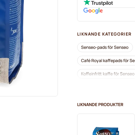
LIKNANDE KATEGORIER
Senseo-pads för Senseo
Café Royal kaffepads för S
Koffeinfritt kaffe för Senseo
Segafredo-kaffepads för S
Pads till Senseo®
Merr
LIKNANDE PRODUKTER
Marcilla-kaffepads för Sens
Pads med svart kaffe till S