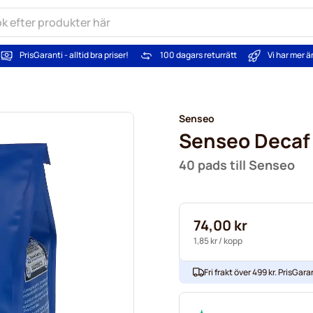
PrisGaranti - alltid bra priser!
100 dagars returrätt
Vi har mer 
Senseo
Senseo Decaf
40 pads till Senseo
74,00 kr
1,85 kr
/ kopp
Fri frakt över 499 kr. PrisGaran