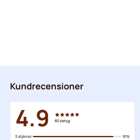
Kundrecensioner
4.9
80
betyg
5 stjärnor
91%