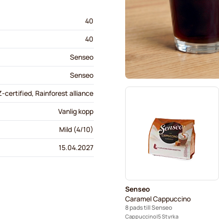
40
40
Senseo
Senseo
-certified, Rainforest alliance
Vanlig kopp
Mild (4/10)
15.04.2027
Senseo
Caramel Cappuccino
8 pads till Senseo
Cappuccino
5 Styrka