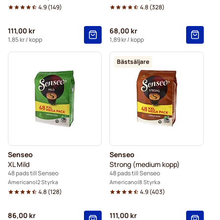
4.9
(
149
)
4.8
(
328
)
111,00 kr
68,00 kr
1,85 kr
/ kopp
1,89 kr
/ kopp
Bästsäljare
Senseo
Senseo
XL Mild
Strong (medium kopp)
48 pads till Senseo
48 pads till Senseo
Americano
2 Styrka
Americano
8 Styrka
4.8
(
128
)
4.9
(
403
)
86,00 kr
111,00 kr