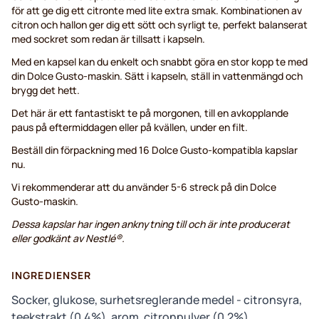
för att ge dig ett citronte med lite extra smak. Kombinationen av
citron och hallon ger dig ett sött och syrligt te, perfekt balanserat
med sockret som redan är tillsatt i kapseln.
Med en kapsel kan du enkelt och snabbt göra en stor kopp te med
din Dolce Gusto-maskin. Sätt i kapseln, ställ in vattenmängd och
brygg det hett.
Det här är ett fantastiskt te på morgonen, till en avkopplande
paus på eftermiddagen eller på kvällen, under en filt.
Beställ din förpackning med 16 Dolce Gusto-kompatibla kapslar
nu.
Vi rekommenderar att du använder 5-6 streck på din Dolce
Gusto-maskin.
Dessa kapslar har ingen anknytning till och är inte producerat
eller godkänt av Nestlé®.
INGREDIENSER
Socker, glukose, surhetsreglerande medel - citronsyra,
teekstrakt (0,4%), arom, citronpulver (0,2%),