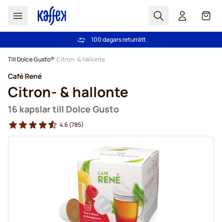
Sök
Cart
100 dagars returrätt
Fri frakt över 499 kr
Hoppa till innehållet
Till Dolce Gusto®
Citron- & hallonte
Café René
Citron- & hallonte
16 kapslar till Dolce Gusto
4.6
(785)