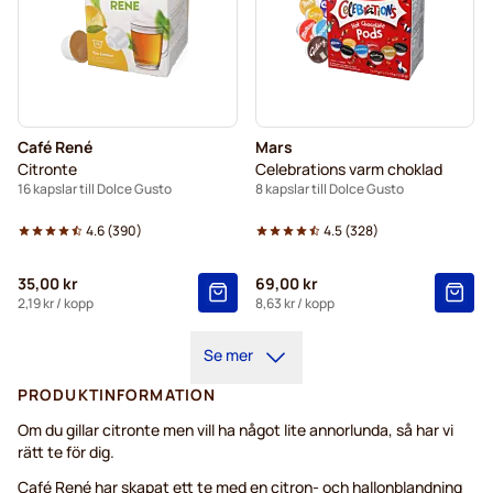
Café René
Mars
Citronte
Celebrations varm choklad
16 kapslar till Dolce Gusto
8 kapslar till Dolce Gusto
4.6
(
390
)
4.5
(
328
)
35,00 kr
69,00 kr
2,19 kr
/ kopp
8,63 kr
/ kopp
Se mer
PRODUKTINFORMATION
Om du gillar citronte men vill ha något lite annorlunda, så har vi
rätt te för dig.
Café René har skapat ett te med en citron- och hallonblandning