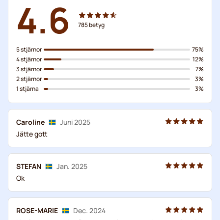
4.6
785
betyg
5 stjärnor
75%
4 stjärnor
12%
3 stjärnor
7%
2 stjärnor
3%
1 stjärna
3%
Caroline
Juni 2025
Jätte gott
STEFAN
Jan. 2025
Ok
ROSE-MARIE
Dec. 2024