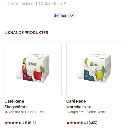
Kaffemaskiner till Dolce Gusto®
Se mer
Tillbehör till Dolce Gusto®
Koffeinfritt kaffe för Dolce Gusto
LIKNANDE PRODUKTER
Avkalkning och rengöring för Dolce Gusto
Segafredo-kaffekapslar för Dolce Gusto
Café René-kaffekapslar för Dolce Gusto
Caffè Borbone för Dolce Gusto
Dolce Vita-kapslar för Dolce Gusto
Café René
Café René
Kapslar till Dolce Gusto®
Skogsbärste
Marrakesh-te
16 kapslar till Dolce Gusto
16 kapslar till Dolce Gusto
Gimoka-kapslar för Dolce Gusto
Till Dolce Gusto®
4.5
(
612
)
4.1
(
453
)