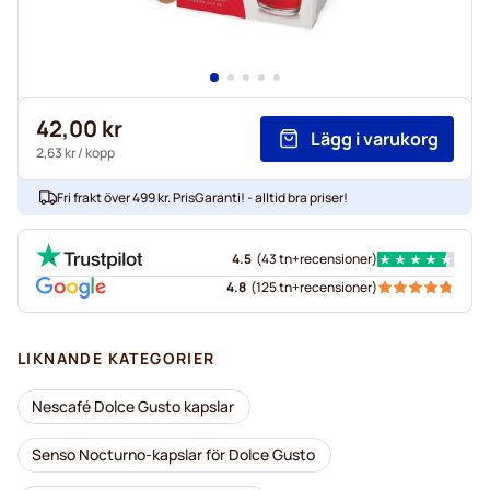
42,00 kr
Lägg i varukorg
2,63 kr
/ kopp
Fri frakt över 499 kr. PrisGaranti! - alltid bra priser!
4.5
(
43 tn+
recensioner
)
4.8
(
125 tn+
recensioner
)
LIKNANDE KATEGORIER
Nescafé Dolce Gusto kapslar
Senso Nocturno-kapslar för Dolce Gusto