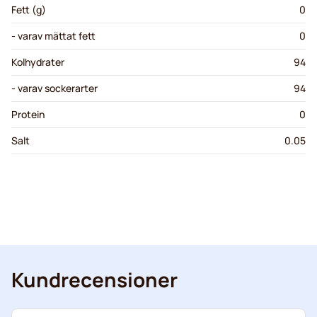
Fett (g)
0
- varav mättat fett
0
Kolhydrater
94
- varav sockerarter
94
Protein
0
Salt
0.05
Kundrecensioner