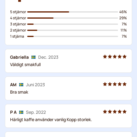
5 stjärnor
46%
4 stjärnor
29%
3 stjärnor
7%
2 stjärnor
11%
1 stjärna
7%
Gabriella
Dec. 2023
Väldigt smakfull
AM
Juni 2023
Bra smak
P A
Sep. 2022
Härligt kaffe använder vanlig Kopp storlek.