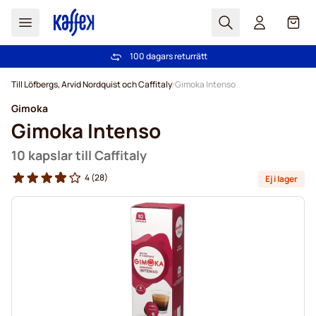
Sök
Cart
100 dagars returrätt
Fri frakt över 499 kr
Hoppa till innehållet
Till Löfbergs, Arvid Nordquist och Caffitaly
Gimoka Intenso
Gimoka
Gimoka Intenso
10 kapslar till Caffitaly
4
(28)
Ej i lager