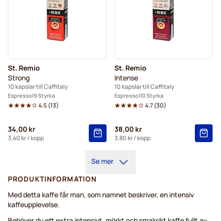
St. Remio
St. Remio
Strong
Intense
10 kapslar till Caffitaly
10 kapslar till Caffitaly
Espresso
9 Styrka
Espresso
10 Styrka
4.5
(
13
)
4.7
(
30
)
34,00 kr
38,00 kr
3,40 kr
/ kopp
3,80 kr
/ kopp
Se mer
PRODUKTINFORMATION
Med detta kaffe får man, som namnet beskriver, en intensiv
kaffeupplevelse.
Behöver du ett extra intensivt, mörkt och smakrikt kaffe fullt av