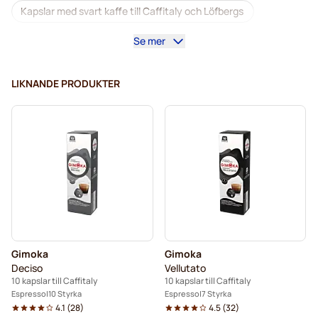
Kapslar med svart kaffe till Caffitaly och Löfbergs
Se mer
Avkalkning och rengöring för Caffitaly
Gimoka-kapslar för Caffitaly
LIKNANDE PRODUKTER
Kapslar till Löfbergs, Arvid Nordquist och Caffitaly
Gimoka
Gimoka
Deciso
Vellutato
10 kapslar till Caffitaly
10 kapslar till Caffitaly
Espresso
10 Styrka
Espresso
7 Styrka
4.1
(
28
)
4.5
(
32
)