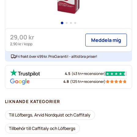
29,00 kr
Meddela mig
2,90 kr
/ kopp
Fri frakt över 499 kr. PrisGaranti! - alltid bra priser!
4.5
(
43 tn+
recensioner
)
4.8
(
125 tn+
recensioner
)
LIKNANDE KATEGORIER
Till Löfbergs, Arvid Nordquist och Caffitaly
Tillbehör till Caffitaly och Löfbergs