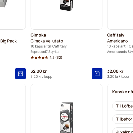
Gimoka
Caffitaly
 Big Pack
Gimoka Vellutato
Americano
10 kapslar till Caffitaly
10 kapslar till Ca
Espresso
7 Styrka
Americano
4 Sty
4.5
(32)
32,00 kr
32,00 kr
3,20 kr
/ kopp
3,20 kr
/ kopp
Kanske nå
Till Löfb
Tillbehör
Avkalknin