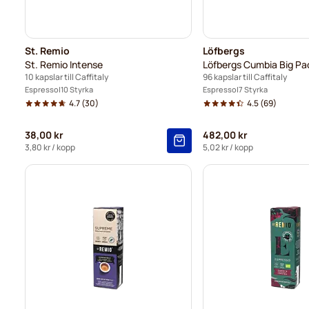
St. Remio
Löfbergs
St. Remio Intense
Löfbergs Cumbia Big Pa
10 kapslar till Caffitaly
96 kapslar till Caffitaly
Espresso
10 Styrka
Espresso
7 Styrka
4.7
(30)
4.5
(69)
38,00 kr
482,00 kr
3,80 kr
/ kopp
5,02 kr
/ kopp