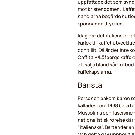
uppfattade det som syndi
mot kristendomen. Kaffet
handlarna begärde hutlösa
spännande drycken.
Idag har det italienska ka
kärlek till kaffet utveckla
och tillit. Då är det inte k
Caffitaly/Löfbergs kaffek
att välja bland vårt utbud
kaffekapslarna.
Barista
Personen bakom baren so
kallades före 1938 bara f
Mussolinis och fascisme
nationalistisk rörelse där
"italienska". Bartender an
Och detta gav upphov till