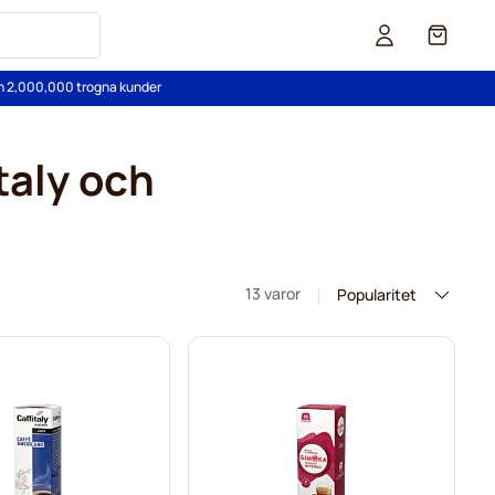
Cart
än 2,000,000 trogna kunder
italy och
13 varor