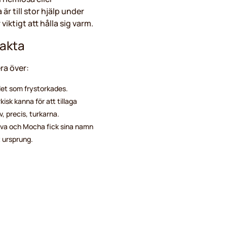
r till stor hjälp under
iktigt att hålla sig varm.
fakta
ra över:
dlet som frystorkades.
kisk kanna för att tillaga
, precis, turkarna.
ava och Mocha fick sina namn
t ursprung.