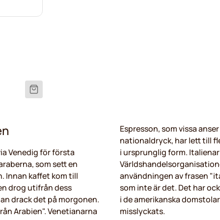
en
Espresson, som vissa anser 
nationaldryck, har lett till 
 via Venedig för första
i ursprunglig form. Italienar
araberna, som sett en
Världshandelsorganisatione
 Innan kaffet kom till
användningen av frasen "it
en drog utifrån dess
som inte är det. Det har oc
man drack det på morgonen.
i de amerikanska domstolarn
från Arabien". Venetianarna
misslyckats.