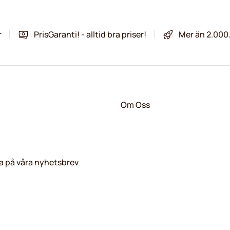
r
PrisGaranti! - alltid bra priser!
Mer än 2.000
Om Oss
 på våra nyhetsbrev