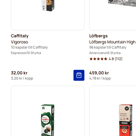
Caffitaly
Löfbergs
Vigoroso
Löfbergs Mountain High
10 kapslar till Caffitaly
96 kapslar till Caffitaly
Espresso
10 Styrka
Americano
6 Styrka
4.8
(112)
32,00 kr
459,00 kr
3,20 kr
/ kopp
4,78 kr
/ kopp