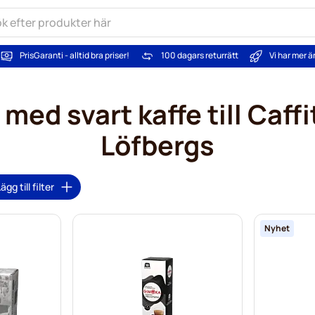
PrisGaranti - alltid bra priser!
100 dagars returrätt
Vi har mer 
med svart kaffe till Caff
Löfbergs
ägg till filter
Nyhet