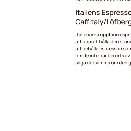
Italiens Espresso
Caffitaly/Löfber
Italienarna uppfann espr
att upprätthålla den stan
att behålla espresson som
om de inte har berörts av 
säga detsamma om den glo