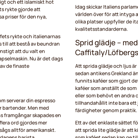
gt och ett islamiskt hot
Idag skickar Italiens parla
s rykte gjorde att
världen över för att intyga a
 priser för den nya,
olika platser uppfyller de it
kvalitetsstandarderna.
ffets rykte och italienarnas
Sprid glädje – med
ts till att bestå av beundran
Caffitaly/Löfberg
onstigt att du valt en
apselmaskin. Nu är det dags
 av de finaste
Att sprida glädje och ljus ä
sedan antikens Grekland änd
funnits kaféer som gjort det
kaféer som anställt de so
eller som behövt en andra c
m serverar din espresso
tillhandahållit inte bara ett
ör bartender. Men med
färdigheter genom praktik. 
ns framgångar skapades en
 flera ord gjordes mer
Ett av det enklaste sättet f
sågs alltför amerikanskt.
att sprida lite glädje är att
 dagens barista.
som kaféet sedan kan ge til