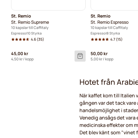
St. Remio
St. Remio
St. Remio Supreme
St. Remio Espresso
10 kapslar till Caffitaly
10 kapslar till Caffitaly
Espresso
10 Styrka
Espresso
8 Styrka
4.6
(35)
4.7
(15)
45,00 kr
50,00 kr
4,50 kr
/ kopp
5,00 kr
/ kopp
Hotet från Arabi
När kaffet kom till Italien
gången var det tack vare 
handelsmöjlighet i staden.
Venedig ansågs det vara 
medicinska effekter om 
Det blev känt som "vinet 