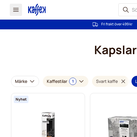
Fri frakt över 499 kr
Hoppa till innehållet
Kapslar 
Märke
Kaffestilar
Svart kaffe
L
1
Nyhet