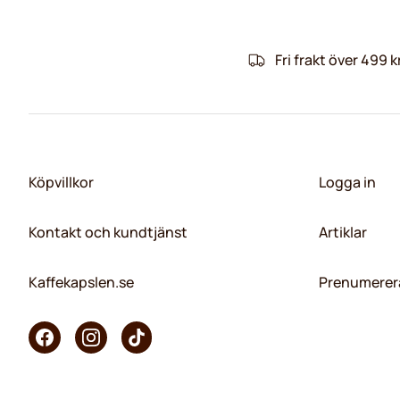
Fri frakt över 499 k
Köpvillkor
Logga in
Kontakt och kundtjänst
Artiklar
Kaffekapslen.se
Prenumerera