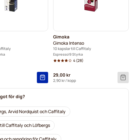
Gimoka
Gimoka Intenso
ffitaly
10 kapslar till Caffitaly
rka
Espresso
9 Styrka
4
(28)
29,00 kr
2,90 kr
/ kopp
got för dig?
ergs, Arvid Nordquist och Caffitaly
 till Caffitaly och Löfbergs
g och rengöring för Caffitaly