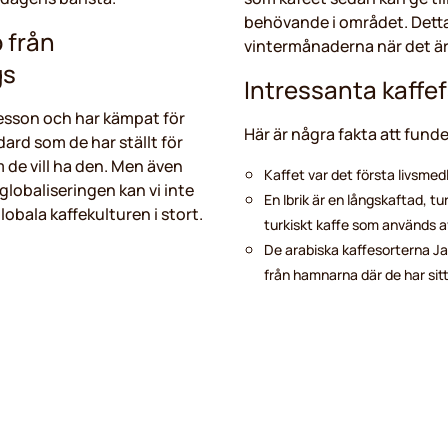
behövande i området. Detta ä
 från
vintermånaderna när det är v
gs
Intressanta kaffe
esson och har kämpat för
Här är några fakta att funde
dard som de har ställt för
 de vill ha den. Men även
Kaffet var det första livsme
globaliseringen kan vi inte
En Ibrik är en långskaftad, tur
bala kaffekulturen i stort.
turkiskt kaffe som används av
De arabiska kaffesorterna J
från hamnarna där de har sit