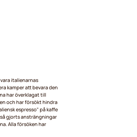
vara italienarnas
flera kamper att bevara den
na har överklagat till
n och har försökt hindra
aliensk espresso" på kaffe
kså gjorts ansträngningar
a. Alla försöken har