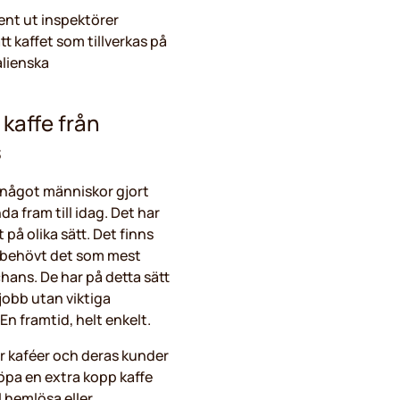
ment ut inspektörer
tt kaffet som tillverkas på
alienska
 kaffe från
s
r något människor gjort
a fram till idag. Det har
 på olika sätt. Det finns
m behövt det som mest
hans. De har på detta sätt
 jobb utan viktiga
En framtid, helt enkelt.
ör kaféer och deras kunder
 köpa en extra kopp kaffe
l hemlösa eller