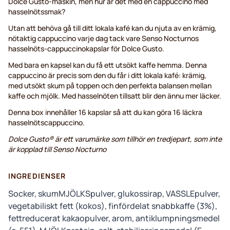
Dolce Gusto-maskin, men hur är det med en cappuccino med
hasselnötssmak?
Utan att behöva gå till ditt lokala kafé kan du njuta av en krämig,
nötaktig cappuccino varje dag tack vare Senso Nocturnos
hasselnöts-cappuccinokapslar för Dolce Gusto.
Med bara en kapsel kan du få ett utsökt kaffe hemma. Denna
cappuccino är precis som den du får i ditt lokala kafé: krämig,
med utsökt skum på toppen och den perfekta balansen mellan
kaffe och mjölk. Med hasselnöten tillsatt blir den ännu mer läcker.
Denna box innehåller 16 kapslar så att du kan göra 16 läckra
hasselnötscappuccino.
Dolce Gusto® är ett varumärke som tillhör en tredjepart, som inte
är kopplad till Senso Nocturno
INGREDIENSER
Socker, skumMJÖLKSpulver, glukossirap, VASSLEpulver,
vegetabiliskt fett (kokos), finfördelat snabbkaffe (3%),
fettreducerat kakaopulver, arom, antiklumpningsmedel