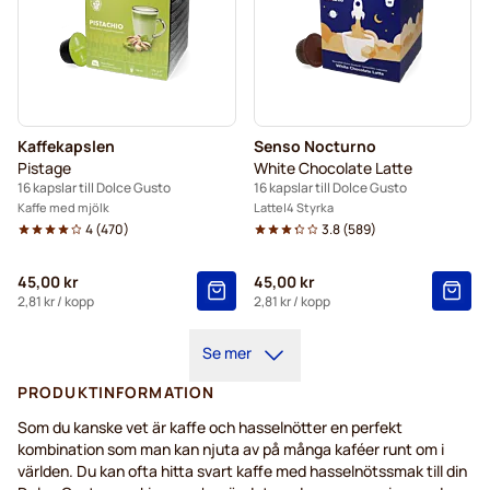
Kaffekapslen
Senso Nocturno
Pistage
White Chocolate Latte
16 kapslar till Dolce Gusto
16 kapslar till Dolce Gusto
Kaffe med mjölk
Latte
4 Styrka
4
(
470
)
3.8
(
589
)
45,00 kr
45,00 kr
2,81 kr
/ kopp
2,81 kr
/ kopp
Se mer
PRODUKTINFORMATION
Som du kanske vet är kaffe och hasselnötter en perfekt
kombination som man kan njuta av på många kaféer runt om i
världen. Du kan ofta hitta svart kaffe med hasselnötssmak till din