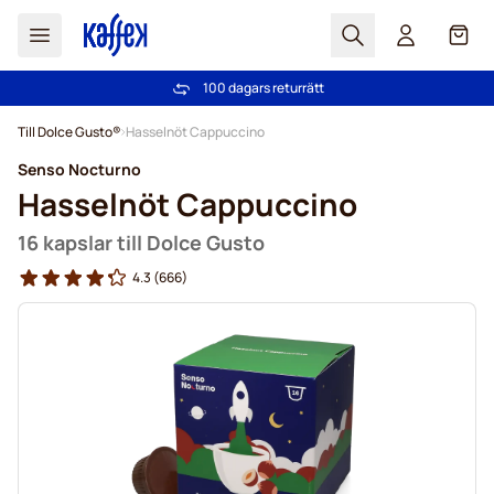
Sök
Cart
100 dagars returrätt
Fri frakt över 499 kr
Hoppa till innehållet
Till Dolce Gusto®
Hasselnöt Cappuccino
Senso Nocturno
Hasselnöt Cappuccino
16 kapslar till Dolce Gusto
4.3
(666)