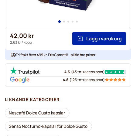
42,00 kr
Lägg i varukorg
2,63 kr
/ kopp
Fri frakt över 499 kr. PrisGaranti! - alltid bra priser!
4.5
(
43 tn+
recensioner
)
4.8
(
125 tn+
recensioner
)
LIKNANDE KATEGORIER
Nescafé Dolce Gusto kapslar
Senso Nocturno-kapslar för Dolce Gusto