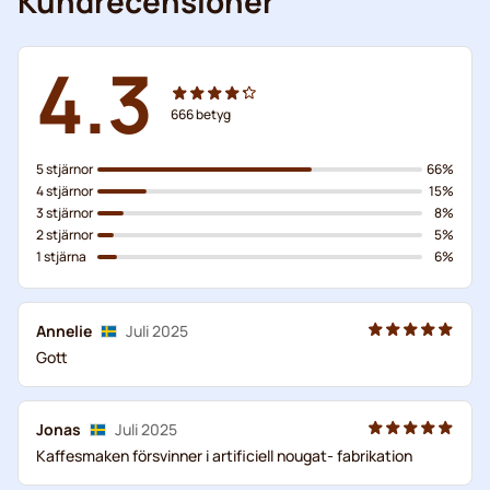
Kundrecensioner
4.3
666
betyg
5 stjärnor
66%
4 stjärnor
15%
3 stjärnor
8%
2 stjärnor
5%
1 stjärna
6%
Annelie
Juli 2025
Gott
Jonas
Juli 2025
Kaffesmaken försvinner i artificiell nougat- fabrikation