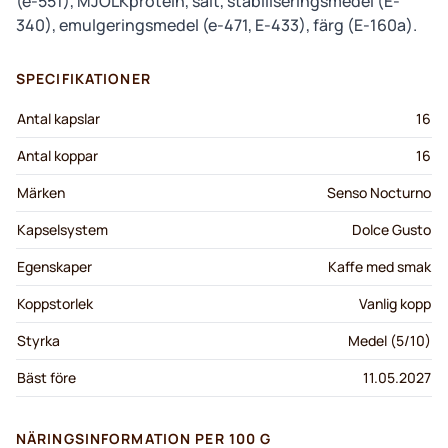
(e-551), MJÖLKprotein, salt, stabiliseringsmedel (E-
340), emulgeringsmedel (e-471, E-433), färg (E-160a).
SPECIFIKATIONER
Antal kapslar
16
Antal koppar
16
Märken
Senso Nocturno
Kapselsystem
Dolce Gusto
Egenskaper
Kaffe med smak
Koppstorlek
Vanlig kopp
Styrka
Medel (5/10)
Bäst före
11.05.2027
NÄRINGSINFORMATION PER 100 G