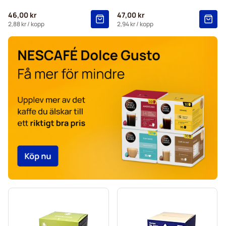
Starbucks® -kapslar för Dolce Gusto
46,00 kr
47,00 kr
Kaffekapslen-kaffekapslar för Dolce Gusto
2,88 kr
/ kopp
2,94 kr
/ kopp
Starbucks® grande-kaffekapslar för Dolce Gusto