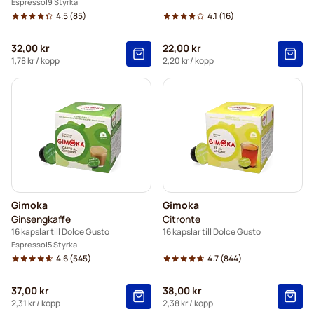
Espresso
9 Styrka
4.5
(85)
4.1
(16)
32,00 kr
22,00 kr
1,78 kr
/ kopp
2,20 kr
/ kopp
Gimoka
Gimoka
Ginsengkaffe
Citronte
16 kapslar till Dolce Gusto
16 kapslar till Dolce Gusto
Espresso
5 Styrka
4.6
(545)
4.7
(844)
37,00 kr
38,00 kr
2,31 kr
/ kopp
2,38 kr
/ kopp