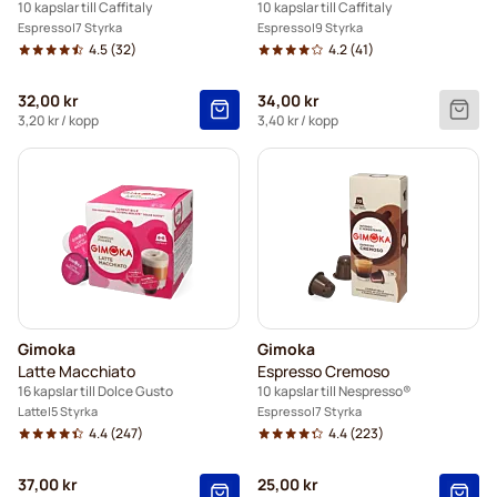
10 kapslar till Caffitaly
10 kapslar till Caffitaly
Espresso
7 Styrka
Espresso
9 Styrka
4.5
(32)
4.2
(41)
32,00 kr
34,00 kr
3,20 kr
/ kopp
3,40 kr
/ kopp
Gimoka
Gimoka
Latte Macchiato
Espresso Cremoso
16 kapslar till Dolce Gusto
10 kapslar till Nespresso®
Latte
5 Styrka
Espresso
7 Styrka
4.4
(247)
4.4
(223)
37,00 kr
25,00 kr