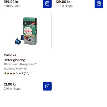
159,00 kr
129,00 kr
3,18 kr
/ kopp
2,58 kr
/ kopp
Gimoka
Bitter ginseng
10 kapslar till Nespresso®
Espresso
6 Styrka
4.2
(55)
21,00 kr
2,10 kr
/ kopp