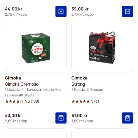
44,00 kr
39,00 kr
2,75 kr
/ kopp
2,44 kr
/ kopp
Gimoka
Gimoka
Gimoka Cremoso
Strong
16 kapslar till Lavazza a Modo Mio
36 pads till Senseo
Espresso
8 Styrka
4.5
(188)
5
(3)
43,00 kr
61,00 kr
2,69 kr
/ kopp
1,69 kr
/ kopp