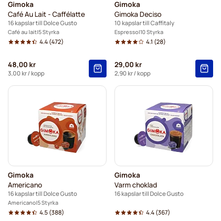
Gimoka
Gimoka
Café Au Lait - Caffélatte
Gimoka Deciso
16 kapslar till Dolce Gusto
10 kapslar till Caffitaly
Café au lait
5 Styrka
Espresso
10 Styrka
4.4
(472)
4.1
(28)
48,00 kr
29,00 kr
3,00 kr
/ kopp
2,90 kr
/ kopp
Gimoka
Gimoka
Americano
Varm choklad
16 kapslar till Dolce Gusto
16 kapslar till Dolce Gusto
Americano
5 Styrka
4.5
(388)
4.4
(367)