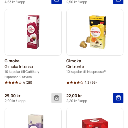
4,63 kr
/ kopp
2,50 kr
/ kopp
Gimoka
Gimoka
Gimoka Intenso
Cintronté
10 kapslar till Caffitaly
10 kapslar till Nespresso®
Espresso
9 Styrka
4
(28)
4.3
(96)
29,00 kr
22,00 kr
2,90 kr
/ kopp
2,20 kr
/ kopp