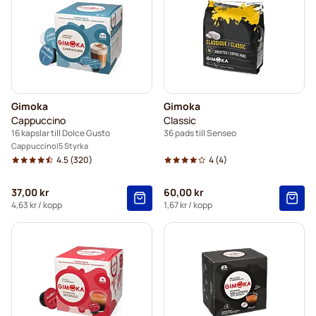
Gimoka
Gimoka
Cappuccino
Classic
16 kapslar till Dolce Gusto
36 pads till Senseo
Cappuccino
5 Styrka
4.5
(320)
4
(4)
37,00 kr
60,00 kr
4,63 kr
/ kopp
1,67 kr
/ kopp