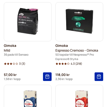
Gimoka
Gimoka
Mild
Espresso Cremoso - Gimoka
36 pads till Senseo
50 kapslar till Nespresso® Pro
Espresso
8 Styrka
3
(3)
4.3
(218)
57,00 kr
118,00 kr
1,58 kr
/ kopp
2,36 kr
/ kopp