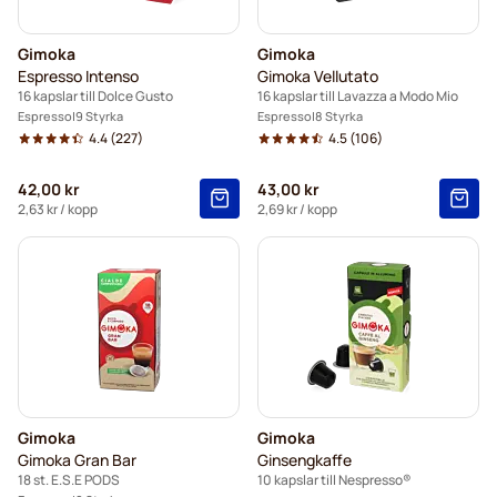
Gimoka
Gimoka
Espresso Intenso
Gimoka Vellutato
16 kapslar till Dolce Gusto
16 kapslar till Lavazza a Modo Mio
Espresso
9 Styrka
Espresso
8 Styrka
4.4
(227)
4.5
(106)
42,00 kr
43,00 kr
2,63 kr
/ kopp
2,69 kr
/ kopp
Gimoka
Gimoka
Gimoka Gran Bar
Ginsengkaffe
18 st. E.S.E PODS
10 kapslar till Nespresso®