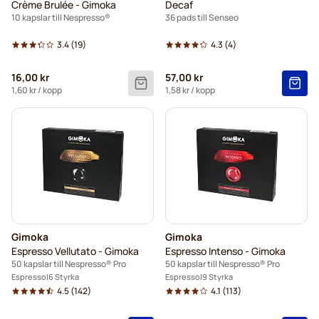
Crème Brulée - Gimoka
Decaf
10 kapslar till Nespresso®
36 pads till Senseo
3.4
(19)
4.3
(4)
16,00 kr
57,00 kr
1,60 kr
/ kopp
1,58 kr
/ kopp
Gimoka
Gimoka
Espresso Vellutato - Gimoka
Espresso Intenso - Gimoka
50 kapslar till Nespresso® Pro
50 kapslar till Nespresso® Pro
Espresso
6 Styrka
Espresso
9 Styrka
4.5
(142)
4.1
(113)