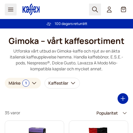
Sök
Cart
Vi har mer än 2,000,000 trogna kunder
Fri frakt över 499 kr
PrisGaranti - alltid bra priser!
100 dagars returrätt
Hoppa till innehållet
Gimoka – vårt kaffesortiment
Utforska vårt utbud av Gimoka-kaffe och njut av en äkta
italiensk kaffeupplevelse hemma. Handla kaffebönor, E.S.E.-
pods, Nespresso®, Dolce Gusto, Lavazza A Modo Mio-
kompatibla kapslar och mycket annat.
Märke
Kaffestilar
1
35 varor