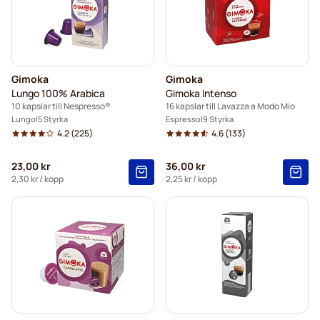
Gimoka
Gimoka
Lungo 100% Arabica
Gimoka Intenso
10 kapslar till Nespresso®
16 kapslar till Lavazza a Modo Mio
Lungo
5 Styrka
Espresso
9 Styrka
4.2
(225)
4.6
(133)
23,00 kr
36,00 kr
2,30 kr
/ kopp
2,25 kr
/ kopp