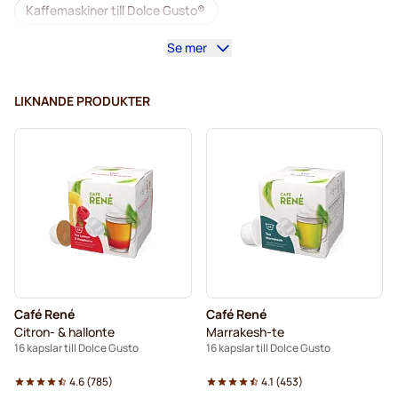
Kaffemaskiner till Dolce Gusto®
Se mer
Tillbehör till Dolce Gusto®
Koffeinfritt kaffe för Dolce Gusto
LIKNANDE PRODUKTER
Avkalkning och rengöring för Dolce Gusto
Segafredo-kaffekapslar för Dolce Gusto
Café René-kaffekapslar för Dolce Gusto
Caffè Borbone för Dolce Gusto
Dolce Vita-kapslar för Dolce Gusto
Café René
Café René
Kapslar till Dolce Gusto®
Citron- & hallonte
Marrakesh-te
16 kapslar till Dolce Gusto
16 kapslar till Dolce Gusto
Gimoka-kapslar för Dolce Gusto
Till Dolce Gusto®
4.6
(
785
)
4.1
(
453
)