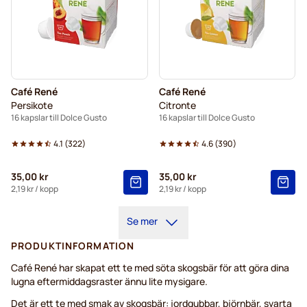
Café René
Café René
Persikote
Citronte
16 kapslar till Dolce Gusto
16 kapslar till Dolce Gusto
4.1
(
322
)
4.6
(
390
)
35,00 kr
35,00 kr
2,19 kr
/ kopp
2,19 kr
/ kopp
Se mer
PRODUKTINFORMATION
Café René har skapat ett te med söta skogsbär för att göra dina
lugna eftermiddagsraster ännu lite mysigare.
Det är ett te med smak av skogsbär: jordgubbar, björnbär, svarta