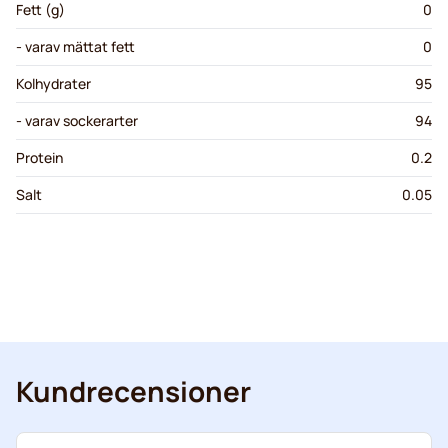
Fett (g)
0
- varav mättat fett
0
Kolhydrater
95
- varav sockerarter
94
Protein
0.2
Salt
0.05
Kundrecensioner