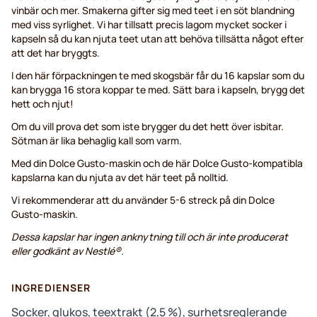
vinbär och mer. Smakerna gifter sig med teet i en söt blandning
med viss syrlighet. Vi har tillsatt precis lagom mycket socker i
kapseln så du kan njuta teet utan att behöva tillsätta något efter
att det har bryggts.
I den här förpackningen te med skogsbär får du 16 kapslar som du
kan brygga 16 stora koppar te med. Sätt bara i kapseln, brygg det
hett och njut!
Om du vill prova det som iste brygger du det hett över isbitar.
Sötman är lika behaglig kall som varm.
Med din Dolce Gusto-maskin och de här Dolce Gusto-kompatibla
kapslarna kan du njuta av det här teet på nolltid.
Vi rekommenderar att du använder 5-6 streck på din Dolce
Gusto-maskin.
Dessa kapslar har ingen anknytning till och är inte producerat
eller godkänt av Nestlé®.
INGREDIENSER
Socker, glukos, teextrakt (2,5 %), surhetsreglerande