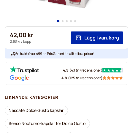
42,00 kr
Lägg i varukorg
2,63 kr
/ kopp
Fri frakt över 499 kr. PrisGaranti! - alltid bra priser!
4.5
(
43 tn+
recensioner
)
4.8
(
125 tn+
recensioner
)
LIKNANDE KATEGORIER
Nescafé Dolce Gusto kapslar
Senso Nocturno-kapslar för Dolce Gusto