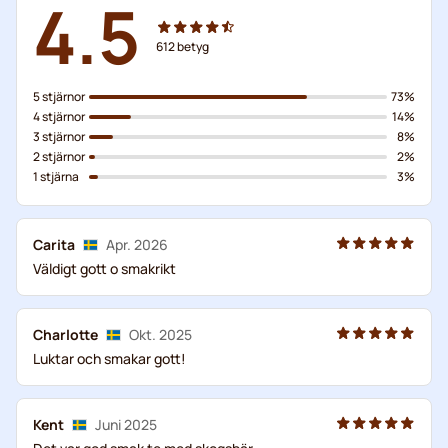
4.5
612
betyg
5 stjärnor
73%
4 stjärnor
14%
3 stjärnor
8%
2 stjärnor
2%
1 stjärna
3%
Carita
Apr. 2026
Väldigt gott o smakrikt
Charlotte
Okt. 2025
Luktar och smakar gott!
Kent
Juni 2025