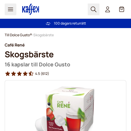
Sök
Cart
100 dagars returrätt
Fri frakt över 499 kr
Hoppa till innehållet
Till Dolce Gusto®
Skogsbärste
Café René
Skogsbärste
16 kapslar till Dolce Gusto
4.5
(612)