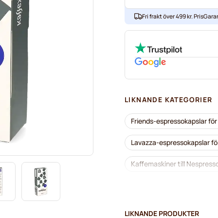
Fri frakt över 499 kr. PrisGaran
LIKNANDE KATEGORIER
Friends-espressokapslar fö
Lavazza-espressokapslar f
Kaffemaskiner till Nespress
Lavazza till Nespresso®
Café Royal-kaffekapslar fö
LIKNANDE PRODUKTER