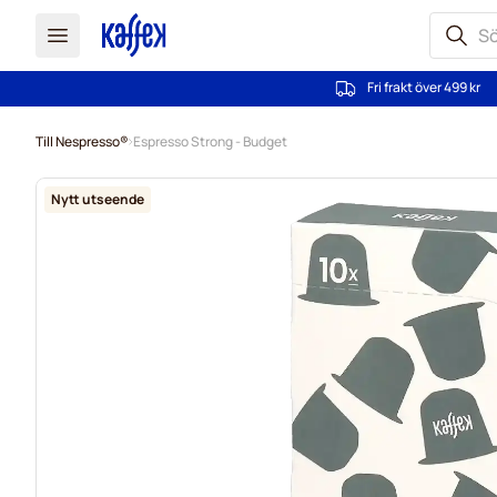
Fri frakt över 499 kr
Hoppa till innehållet
Till Nespresso®
Espresso Strong - Budget
Nytt utseende