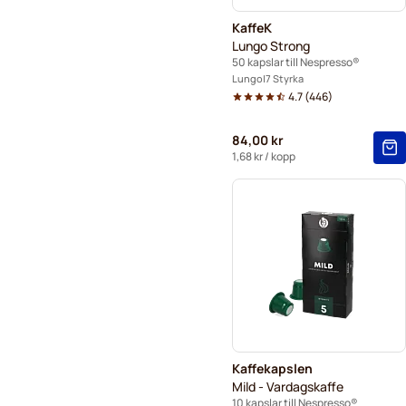
KaffeK
Lungo Strong
50 kapslar till Nespresso®
Lungo
7 Styrka
4.7
(
446
)
84,00 kr
1,68 kr
/ kopp
Kaffekapslen
Mild - Vardagskaffe
10 kapslar till Nespresso®