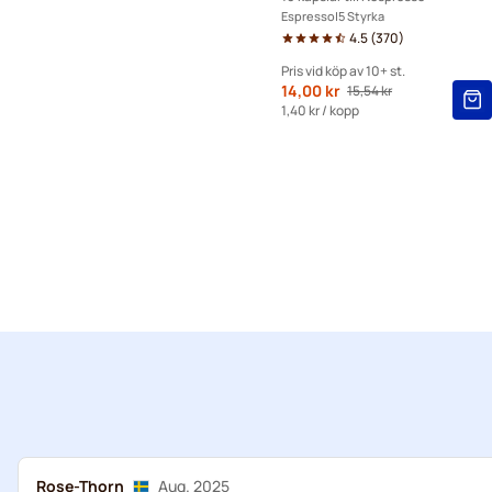
Espresso
5 Styrka
4.5
(
370
)
Pris vid köp av 10+ st.
Från
14,00 kr
15,54 kr
Ordinarie pris
10+
=
14,00 kr
1,40 kr
/ kopp
5+
=
14,70 kr
1
=
15,54 kr
Rose-Thorn
Aug. 2025