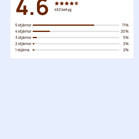
4.6
452
betyg
5 stjärnor
71%
4 stjärnor
20%
3 stjärnor
5%
2 stjärnor
2%
1 stjärna
2%