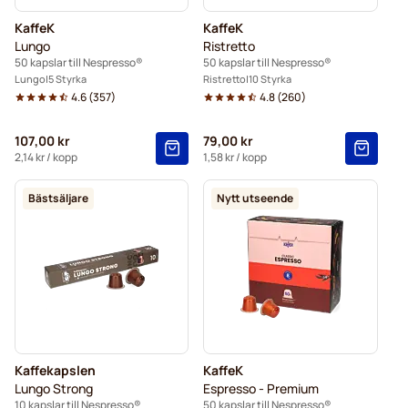
KaffeK
KaffeK
Lungo
Ristretto
50 kapslar till Nespresso®
50 kapslar till Nespresso®
Lungo
5 Styrka
Ristretto
10 Styrka
4.6
(
357
)
4.8
(
260
)
107,00 kr
79,00 kr
2,14 kr
/ kopp
1,58 kr
/ kopp
Bästsäljare
Nytt utseende
Kaffekapslen
KaffeK
Lungo Strong
Espresso - Premium
10 kapslar till Nespresso®
50 kapslar till Nespresso®