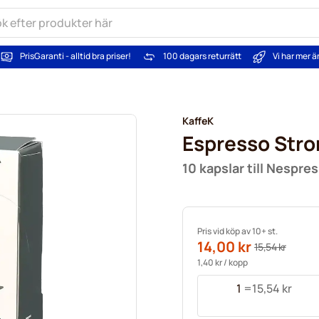
PrisGaranti - alltid bra priser!
100 dagars returrätt
Vi har mer 
KaffeK
Espresso Stro
10 kapslar till Nespre
Pris vid köp av 10+ st.
14,00 kr
15,54 kr
1,40 kr
/ kopp
1
=
15,54 kr