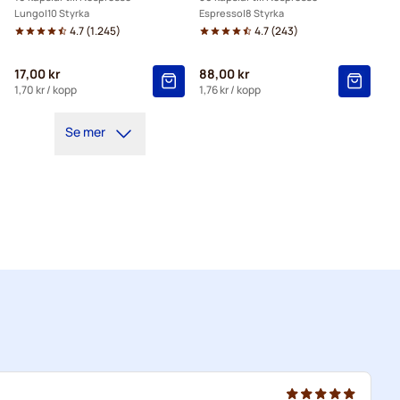
Lungo
10 Styrka
Espresso
8 Styrka
4.7
(
1.245
)
4.7
(
243
)
17,00 kr
88,00 kr
1,70 kr
/ kopp
1,76 kr
/ kopp
Se mer