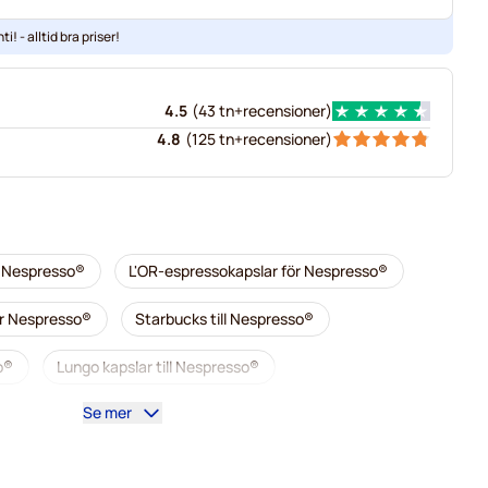
ti! - alltid bra priser!
4.5
(
43 tn+
recensioner
)
4.8
(
125 tn+
recensioner
)
r Nespresso®
L'OR-espressokapslar för Nespresso®
ör Nespresso®
Starbucks till Nespresso®
o®
Lungo kapslar till Nespresso®
Se mer
illy-kaffekapslar för Nespresso®
r Nespresso®
Tillbehör till Nespresso®