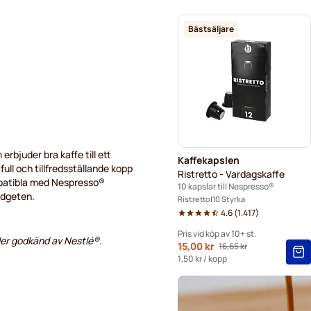
Allt till kaffet för Nespresso
Bästsäljare
L'OR-kaffekapslar för Nesp
Café René-kaffekapslar för
Kapslar till Nespresso®
Gevalia-kaffekapslar för N
rbjuder bra kaffe till ett
Kaffekapslen
full och tillfredsställande kopp
Ristretto - Vardagskaffe
mpatibla med Nespresso®
10 kapslar till Nespresso®
udgeten.
Ristretto
10 Styrka
4.6
(
1.417
)
Pris vid köp av 10+ st.
ler godkänd av Nestlé®.
Från
15,00 kr
16,65 kr
Ordinarie pris
10+
=
15,00 kr
1,50 kr
/ kopp
5+
=
15,75 kr
1
=
16,65 kr