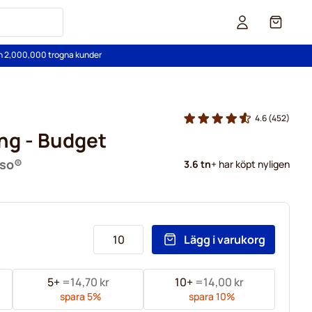
Cart
än 2,000,000 trogna kunder
4.6
(452)
ng - Budget
sso®
3.6 tn
+ har köpt nyligen
Lägg i varukorg
5+
=
14,70 kr
10+
=
14,00 kr
spara
5
%
spara
10
%