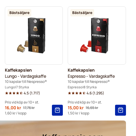
®
Avkalkning och rengöring för Nespresso®
Bästsäljare
Bästsäljare
resso®
Segafredo-kaffekapslar för Nespresso®
 Nespresso®
Caffè Borbone för Nespresso®
Merrild-kaffekapslar för Nespresso®
espresso®
Belmio-kaffekapslar för Nespresso®
Kaffekapslen
Kaffekapslen
Lungo - Vardagskaffe
Espresso - Vardagskaffe
10 kapslar till Nespresso®
10 kapslar till Nespresso®
Lungo
7 Styrka
Espresso
8 Styrka
4.5
(
1.717
)
4.6
(
1.295
)
Pris vid köp av 10+ st.
Pris vid köp av 10+ st.
Från
16,00 kr
Från
15,00 kr
17,76 kr
16,65 kr
Ordinarie pris
Ordinarie pris
10+
=
16,00 kr
10+
=
15,00 kr
1,60 kr
/ kopp
1,50 kr
/ kopp
5+
=
16,80 kr
5+
=
15,75 kr
1
=
17,76 kr
1
=
16,65 kr