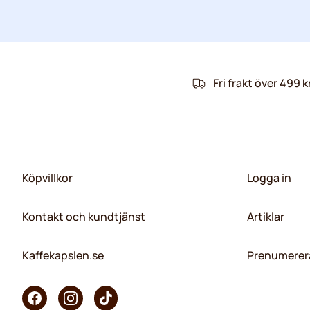
Fri frakt över 499 k
Köpvillkor
Logga in
Kontakt och kundtjänst
Artiklar
Kaffekapslen.se
Prenumerera