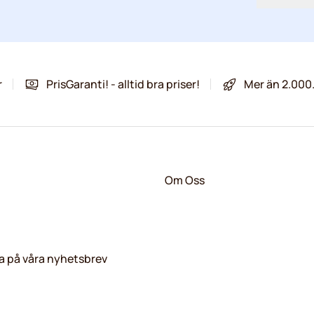
r
PrisGaranti! - alltid bra priser!
Mer än 2.000
Om Oss
 på våra nyhetsbrev