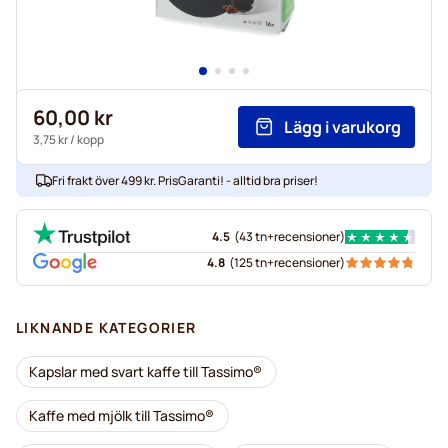
60,00 kr
Lägg i varukorg
3,75 kr
/ kopp
Fri frakt över 499 kr. PrisGaranti! - alltid bra priser!
4.5
(
43 tn+
recensioner
)
4.8
(
125 tn+
recensioner
)
LIKNANDE KATEGORIER
Kapslar med svart kaffe till Tassimo®
Kaffe med mjölk till Tassimo®