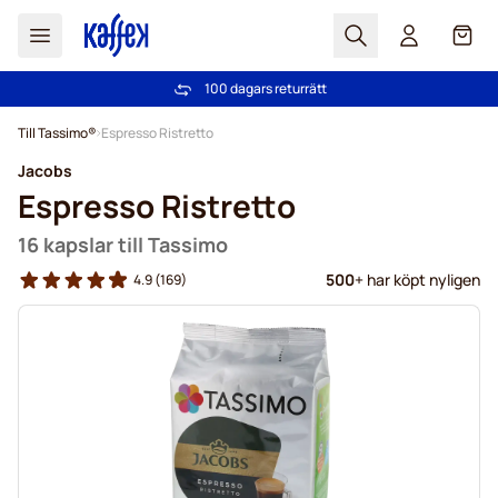
Sök
Cart
100 dagars returrätt
Fri frakt över 499 kr
Hoppa till innehållet
Till Tassimo®
Espresso Ristretto
Jacobs
Espresso Ristretto
16 kapslar till Tassimo
500
+ har köpt nyligen
4.9
(169)