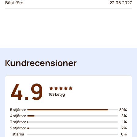
Bäst före
22.08.2027
Kundrecensioner
4.9
169
betyg
5 stjärnor
89%
4 stjärnor
8%
3 stjärnor
1%
2 stjärnor
2%
1 stjärna
0%