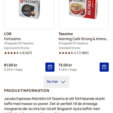
L'OR
Tassimo
Fortissimo
Morning Café Strong & Intense XL
16 kapslar till Tassimo
21 kapslar till Tassimo
Espresso
10 Styrka
Grande
8 Styrka
4.9
(
457
)
4.7
(
1.950
)
81,00 kr
73,00 kr
5,06 kr
/ kopp
3,48 kr
/ kopp
Se mer
PRODUKTINFORMATION
Jacobs Espresso Ristretto till Tassimo är ett förfriskande starkt
kaffe med massor av power. Det är perfekt till de stressiga
morgnarna där du inte har tid att långsamt njuta kaffet men