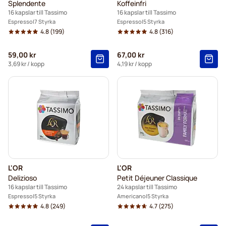
Splendente
Koffeinfri
16 kapslar till Tassimo
16 kapslar till Tassimo
Espresso
7 Styrka
Espresso
5 Styrka
4.8
(199)
4.8
(316)
59,00 kr
67,00 kr
3,69 kr
/ kopp
4,19 kr
/ kopp
L'OR
L'OR
Delizioso
Petit Déjeuner Classique
16 kapslar till Tassimo
24 kapslar till Tassimo
Espresso
5 Styrka
Americano
5 Styrka
4.8
(249)
4.7
(275)