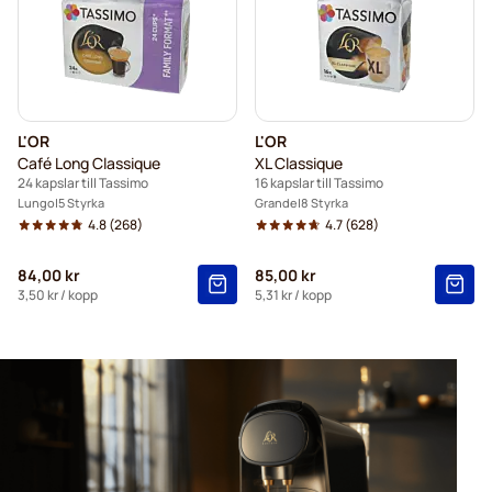
L'OR
L'OR
Café Long Classique
XL Classique
24 kapslar till Tassimo
16 kapslar till Tassimo
Lungo
5 Styrka
Grande
8 Styrka
4.8
(268)
4.7
(628)
84,00 kr
85,00 kr
3,50 kr
/ kopp
5,31 kr
/ kopp