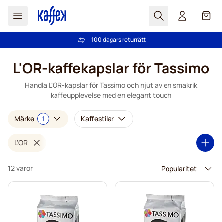
Sök
Cart
100 dagars returrätt
Fri frakt över 499 kr
Hoppa till innehållet
L'OR-kaffekapslar för Tassimo
Handla L'OR-kapslar för Tassimo och njut av en smakrik
kaffeupplevelse med en elegant touch
Märke
Kaffestilar
1
L’OR
12 varor