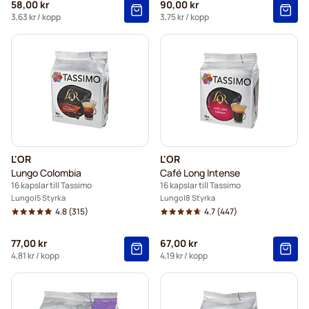
58,00 kr
90,00 kr
3,63 kr
/ kopp
3,75 kr
/ kopp
L'OR
L'OR
Lungo Colombia
Café Long Intense
16 kapslar till Tassimo
16 kapslar till Tassimo
Lungo
5 Styrka
Lungo
8 Styrka
4.8
(315)
4.7
(447)
77,00 kr
67,00 kr
4,81 kr
/ kopp
4,19 kr
/ kopp