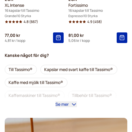
XL Intense
Fortissimo
16 kapslar till Tassimo
16 kapslar till Tassimo
Grande
10 Styrka
Espresso
10 Styrka
4.8
(667)
4.9
(458)
77,00 kr
81,00 kr
4,81 kr
/ kopp
5,06 kr
/ kopp
Kanske något för dig?
Till Tassimo®
Kapslar med svart kaffe till Tassimo®
Kaffe med mjölk till Tassimo®
Kaffemaskiner till Tassimo®
Tillbehör till Tassimo®
Se mer
Koffeinfritt kaffe för Tassimo
Allt till kaffet för Tassimo