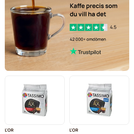
Avkalkning och rengöring för Tassimo
Jacobs-kaffekapslar för Tassimo
Kapslar till Tassimo®
Friele-kaffekapslar för Tassimo
Marcilla-kaffekapslar för Tassimo
Choklad och te till Tassimo®
Gevalia-kaffekapslar för Tassimo
L'OR
L'OR