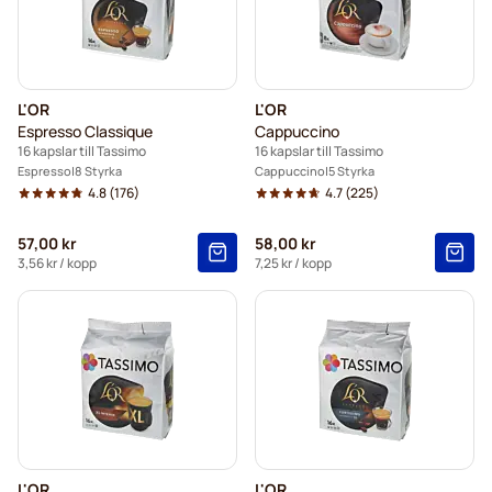
L'OR
L'OR
Espresso Classique
Cappuccino
16 kapslar till Tassimo
16 kapslar till Tassimo
Espresso
8 Styrka
Cappuccino
5 Styrka
4.8
(176)
4.7
(225)
57,00 kr
58,00 kr
3,56 kr
/ kopp
7,25 kr
/ kopp
L'OR
L'OR