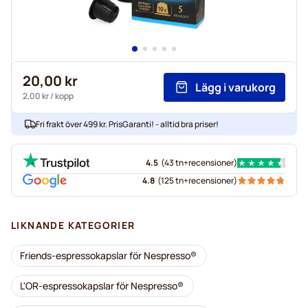
20,00 kr
Lägg i varukorg
2,00 kr
/ kopp
Fri frakt över 499 kr. PrisGaranti! - alltid bra priser!
4.5
(
43 tn+
recensioner
)
4.8
(
125 tn+
recensioner
)
LIKNANDE KATEGORIER
Friends-espressokapslar för Nespresso®
L'OR-espressokapslar för Nespresso®