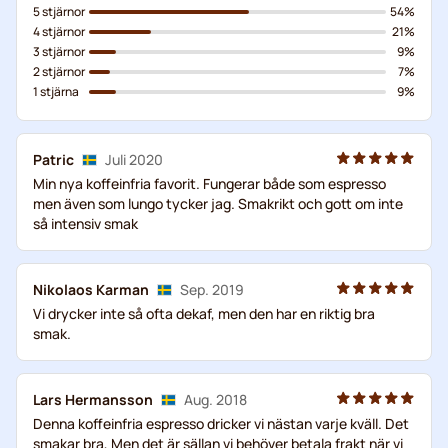
5 stjärnor
54%
4 stjärnor
21%
3 stjärnor
9%
2 stjärnor
7%
1 stjärna
9%
Patric
Juli 2020
Min nya koffeinfria favorit. Fungerar både som espresso
men även som lungo tycker jag. Smakrikt och gott om inte
så intensiv smak
Nikolaos Karman
Sep. 2019
Vi drycker inte så ofta dekaf, men den har en riktig bra
smak.
Lars Hermansson
Aug. 2018
Denna koffeinfria espresso dricker vi nästan varje kväll. Det
smakar bra, Men det är sällan vi behöver betala frakt när vi