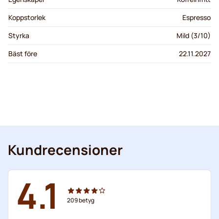
Koppstorlek
Espresso
Styrka
Mild (3/10)
Bäst före
22.11.2027
Kundrecensioner
4.1
209
betyg