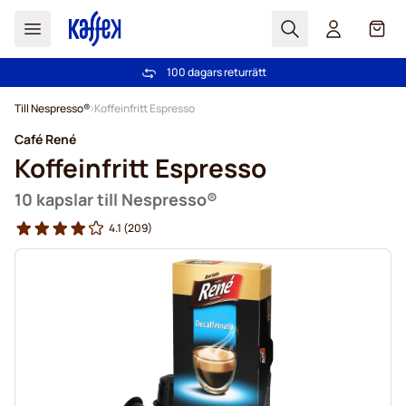
Sök
Cart
100 dagars returrätt
Fri frakt över 499 kr
Hoppa till innehållet
Till Nespresso®
Koffeinfritt Espresso
Café René
Koffeinfritt Espresso
10 kapslar till Nespresso®
4.1
(209)