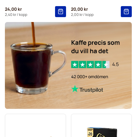
Caffè Borbone för Nespresso®
24,00 kr
20,00 kr
Kapslar till Nespresso®
2,40 kr
/ kopp
2,00 kr
/ kopp
Merrild-kaffekapslar för Nespresso®
Gevalia-kaffekapslar för Nespresso®
Belmio-kaffekapslar för Nespresso®
Friele-kaffekapslar för Nespresso®