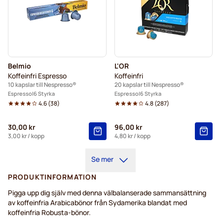
Belmio
L'OR
Koffeinfri Espresso
Koffeinfri
10 kapslar till Nespresso®
20 kapslar till Nespresso®
Espresso
6 Styrka
Espresso
6 Styrka
4.6
(
38
)
4.8
(
287
)
30,00 kr
96,00 kr
3,00 kr
/ kopp
4,80 kr
/ kopp
Se mer
PRODUKTINFORMATION
Pigga upp dig själv med denna välbalanserade sammansättning
av koffeinfria Arabicabönor från Sydamerika blandat med
koffeinfria Robusta-bönor.