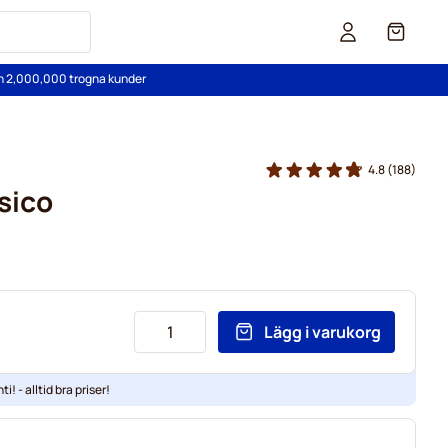
Cart
än 2,000,000 trogna kunder
4.8
(188)
sico
Lägg i varukorg
ti! - alltid bra priser!