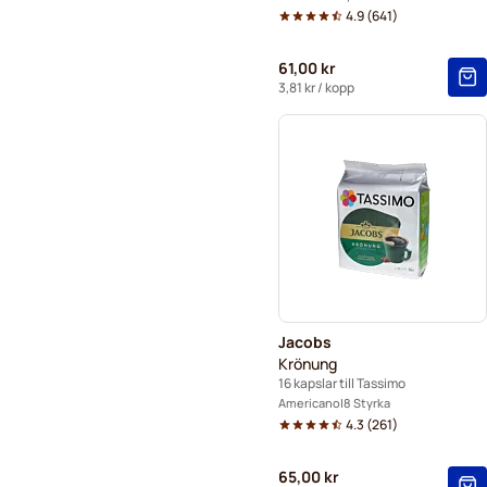
4.9
(
641
)
61,00 kr
3,81 kr
/ kopp
Jacobs
Krönung
16 kapslar till Tassimo
Americano
8 Styrka
4.3
(
261
)
65,00 kr