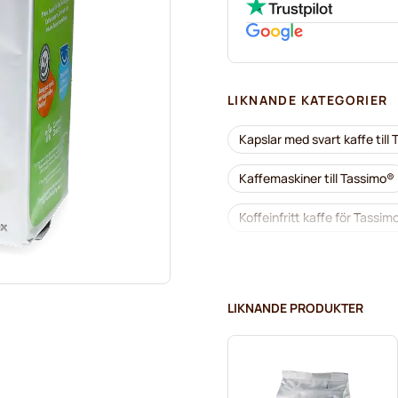
LIKNANDE KATEGORIER
Kapslar med svart kaffe till
Kaffemaskiner till Tassimo®
Koffeinfritt kaffe för Tassim
Avkalkning och rengöring fö
Jacobs-kaffekapslar för Ta
LIKNANDE PRODUKTER
Friele-kaffekapslar för Tass
Choklad och te till Tassimo®