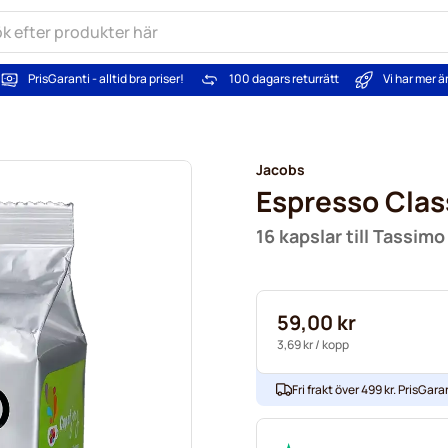
PrisGaranti - alltid bra priser!
100 dagars returrätt
Vi har mer 
Jacobs
Espresso Clas
16 kapslar till Tassimo
59,00 kr
3,69 kr
/ kopp
Fri frakt över 499 kr. PrisGaran