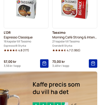
L'OR
Tassimo
Espresso Classique
Morning Café Strong & Intense XL
16 kapslar till Tassimo
21 kapslar till Tassimo
Espresso
8 Styrka
Grande
8 Styrka
4.8
(
177
)
4.7
(
1.950
)
57,00 kr
73,00 kr
3,56 kr
/ kopp
3,48 kr
/ kopp