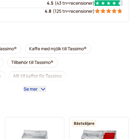
4.5
(
43 tn+
recensioner
)
4.8
(
125 tn+
recensioner
)
 Tassimo®
Kaffe med mjölk till Tassimo®
Tillbehör till Tassimo®
o
Allt till kaffet för Tassimo
Se mer
r Tassimo
L'OR-kaffekapslar för Tassimo
ssimo
Kapslar till Tassimo®
imo
Marcilla-kaffekapslar för Tassimo
Till Tassimo®
Bästsäljare
Gevalia-kaffekapslar för Tassimo