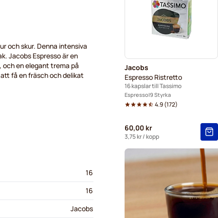
ur och skur. Denna intensiva
ak. Jacobs Espresso är en
, och en elegant trema på
Jacobs
 att få en fräsch och delikat
Espresso Ristretto
16 kapslar till Tassimo
Espresso
9 Styrka
4.9
(
172
)
60,00 kr
3,75 kr
/ kopp
16
16
Jacobs