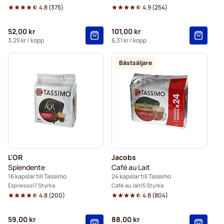
4.8
(
375
)
4.9
(
254
)
52,00 kr
101,00 kr
3,25 kr
/ kopp
6,31 kr
/ kopp
Bästsäljare
L'OR
Jacobs
Splendente
Café au Lait
16 kapslar till Tassimo
24 kapslar till Tassimo
Espresso
7 Styrka
Café au lait
5 Styrka
4.8
(
200
)
4.8
(
804
)
59,00 kr
88,00 kr