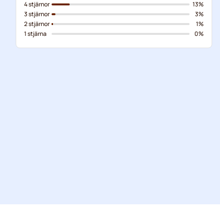
4 stjärnor
13%
3 stjärnor
3%
2 stjärnor
1%
1 stjärna
0%