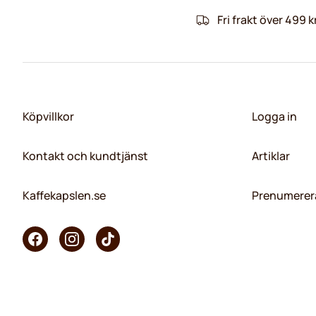
Fri frakt över 499 k
Köpvillkor
Logga in
Kontakt och kundtjänst
Artiklar
Kaffekapslen.se
Prenumerera