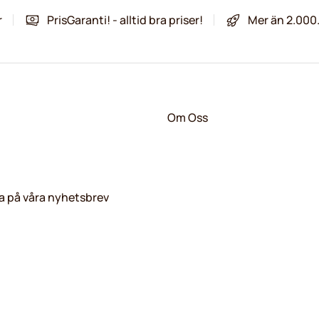
r
PrisGaranti! - alltid bra priser!
Mer än 2.000
Om Oss
 på våra nyhetsbrev