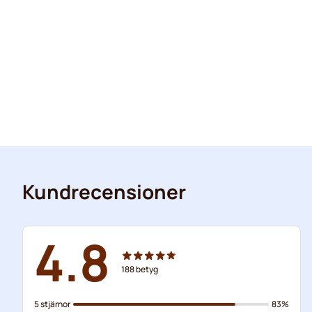
Kundrecensioner
4.8
188
betyg
5 stjärnor
83%