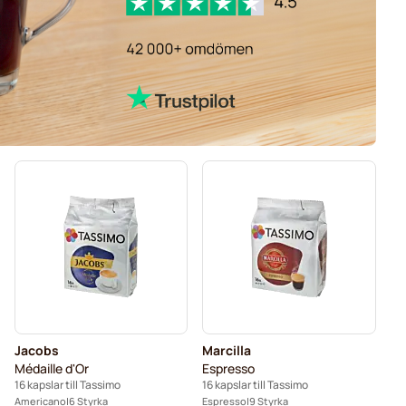
Jacobs
Marcilla
Médaille d'Or
Espresso
16 kapslar till Tassimo
16 kapslar till Tassimo
Americano
6 Styrka
Espresso
9 Styrka