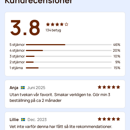
3.8
134
betyg
5 stjärnor
46%
4 stjärnor
20%
3 stjärnor
10%
2 stjärnor
9%
1 stjärna
15%
Anja
Juni 2025
Utan tvekan vår favorit. Smakar verkligen te. Gör min 3
beställning på ca 2 månader
Lillie
Dec. 2023
Vet inte varför denna har fått så lite rekommendationer.