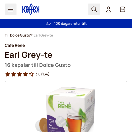
Sök
Cart
100 dagars returrätt
Fri frakt över 499 kr
Hoppa till innehållet
Till Dolce Gusto®
Earl Grey-te
Café René
Earl Grey-te
16 kapslar till Dolce Gusto
3.8
(134)