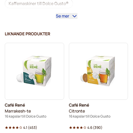
Kaffemaskiner till Dolce Gusto®
Se mer
Tillbehör till Dolce Gusto®
Koffeinfritt kaffe för Dolce Gusto
LIKNANDE PRODUKTER
Avkalkning och rengöring för Dolce Gusto
Segafredo-kaffekapslar för Dolce Gusto
Café René-kaffekapslar för Dolce Gusto
Caffè Borbone för Dolce Gusto
Dolce Vita-kapslar för Dolce Gusto
Café René
Café René
Kapslar till Dolce Gusto®
Marrakesh-te
Citronte
16 kapslar till Dolce Gusto
16 kapslar till Dolce Gusto
Gimoka-kapslar för Dolce Gusto
Till Dolce Gusto®
4.1
(
453
)
4.6
(
390
)