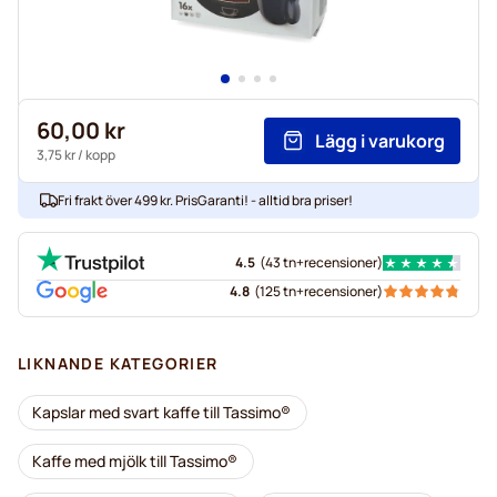
60,00 kr
Lägg i varukorg
3,75 kr
/ kopp
Fri frakt över 499 kr. PrisGaranti! - alltid bra priser!
4.5
(
43 tn+
recensioner
)
4.8
(
125 tn+
recensioner
)
LIKNANDE KATEGORIER
Kapslar med svart kaffe till Tassimo®
Kaffe med mjölk till Tassimo®