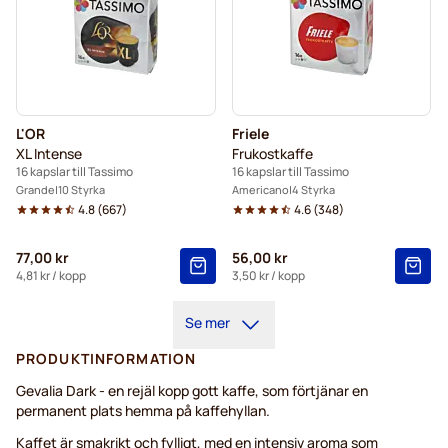
L'OR
Friele
XL Intense
Frukostkaffe
16 kapslar till Tassimo
16 kapslar till Tassimo
Grande
10 Styrka
Americano
4 Styrka
4.8
(
667
)
4.6
(
348
)
77,00 kr
56,00 kr
4,81 kr
/ kopp
3,50 kr
/ kopp
Se mer
PRODUKTINFORMATION
Gevalia Dark - en rejäl kopp gott kaffe, som förtjänar en
permanent plats hemma på kaffehyllan.
Kaffet är smakrikt och fylligt, med en intensiv aroma som