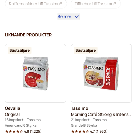
Kaffemaskiner till Tassimo®
Tillbehör till Tassimo®
Se mer
Koffeinfritt kaffe för Tassimo
Allt till kaffet för Tassimo
LIKNANDE PRODUKTER
Avkalkning och rengöring för Tassimo
Bästsäljare
Bästsäljare
L'OR-kaffekapslar för Tassimo
Jacobs-kaffekapslar för Tassimo
Kapslar till Tassimo®
Friele-kaffekapslar för Tassimo
Marcilla-kaffekapslar för Tassimo
Till Tassimo®
Gevalia
Tassimo
Choklad och te till Tassimo®
Original
Morning Café Strong & Intense XL
16 kapslar till Tassimo
21 kapslar till Tassimo
Gevalia-kaffekapslar för Tassimo
Americano
6 Styrka
Grande
8 Styrka
4.8
(
1.225
)
4.7
(
1.950
)