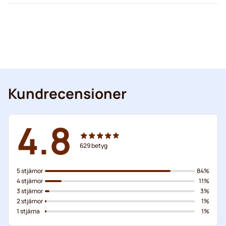
Kundrecensioner
4.8
629
betyg
5 stjärnor
84%
4 stjärnor
11%
3 stjärnor
3%
2 stjärnor
1%
1 stjärna
1%