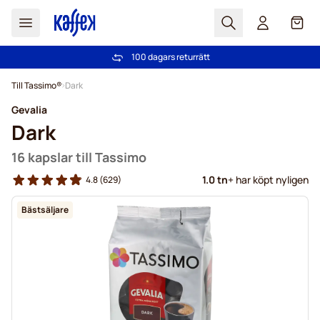
Sök
Cart
100 dagars returrätt
Fri frakt över 499 kr
Hoppa till innehållet
Till Tassimo®
Dark
Gevalia
Dark
16 kapslar till Tassimo
1.0 tn
+ har köpt nyligen
4.8
(629)
Bästsäljare