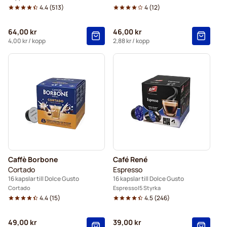
4.4
(
513
)
4
(
12
)
64,00 kr
46,00 kr
4,00 kr
/ kopp
2,88 kr
/ kopp
Caffè Borbone
Café René
Cortado
Espresso
16 kapslar till Dolce Gusto
16 kapslar till Dolce Gusto
Cortado
Espresso
5 Styrka
4.4
(
15
)
4.5
(
246
)
49,00 kr
39,00 kr