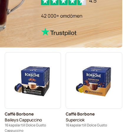
Caffè Borbone
Caffè Borbone
Baileys Cappuccino
Superciok
16 kapslar till Dolce Gusto
16 kapslar till Dolce Gusto
Cappuccino