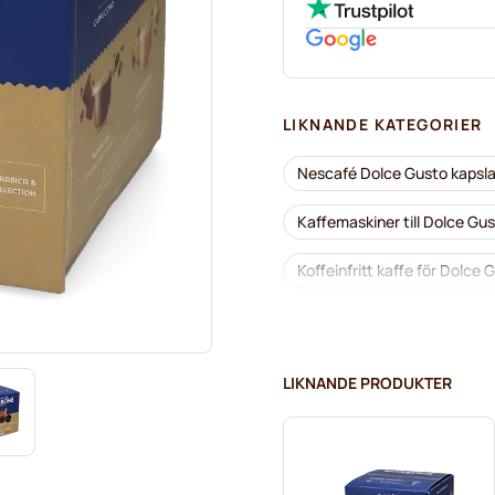
LIKNANDE KATEGORIER
Nescafé Dolce Gusto kapsla
Kaffemaskiner till Dolce Gu
Koffeinfritt kaffe för Dolce 
Segafredo-kaffekapslar för
Caffè Borbone för Dolce Gu
LIKNANDE PRODUKTER
Kapslar till Dolce Gusto®
Starbucks® -kapslar för Do