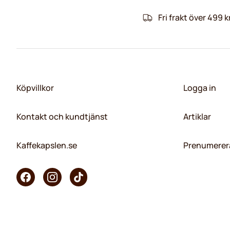
Fri frakt över 499 k
Köpvillkor
Logga in
Kontakt och kundtjänst
Artiklar
Kaffekapslen.se
Prenumerera