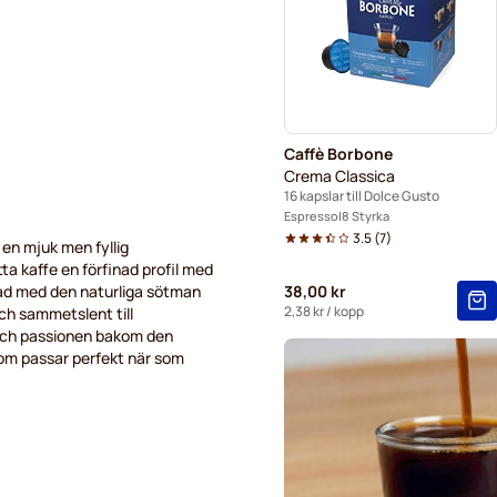
Starbucks® grande-kaffekap
Caffè Borbone
Crema Classica
16 kapslar till Dolce Gusto
Espresso
8 Styrka
3.5
(
7
)
en mjuk men fyllig
a kaffe en förfinad profil med
lad med den naturliga sötman
38,00 kr
2,38 kr
/ kopp
och sammetslent till
 och passionen bakom den
som passar perfekt när som