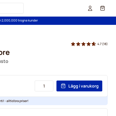
Cart
än 2,000,000 trogna kunder
4.7
(18)
ore
usto
Lägg i varukorg
ti! - alltid bra priser!