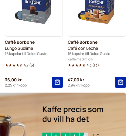
slar för Dolce Gusto
Caffè Borbone
Caffè Borbone
Lungo Sublime
Café con Leche
16 kapslar till Dolce Gusto
16 kapslar till Dolce Gusto
Kaffe med mjölk
4.7
(
6
)
4.3
(
13
)
36,00 kr
47,00 kr
2,25 kr
/ kopp
2,94 kr
/ kopp