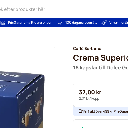
PrisGaranti - alltid bra priser!
100 dagars returrätt
Vi har mer 
Caffè Borbone
Crema Superi
16 kapslar till Dolce G
37,00 kr
2,31 kr
/ kopp
Fri frakt över 499 kr. PrisGaran