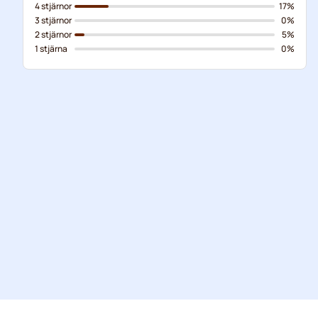
4 stjärnor
17%
3 stjärnor
0%
2 stjärnor
5%
1 stjärna
0%