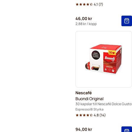
4.1
(
7
)
46,00 kr
2,88 kr
/ kopp
Nescafé
Buondi Original
30 kapslar till Nescafé Dolce Gusto
Espresso
8 Styrka
4.8
(
14
)
94,00 kr