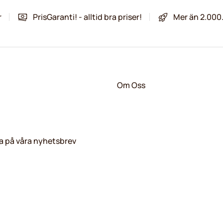
r
PrisGaranti! - alltid bra priser!
Mer än 2.000
Om Oss
 på våra nyhetsbrev