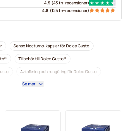
4.5
(
43 tn+
recensioner
)
4.8
(
125 tn+
recensioner
)
r
Senso Nocturno-kapslar för Dolce Gusto
sto®
Tillbehör till Dolce Gusto®
Gusto
Avkalkning och rengöring för Dolce Gusto
Se mer
 Dolce Gusto
Café René-kaffekapslar för Dolce Gusto
sto
Dolce Vita-kapslar för Dolce Gusto
Gimoka-kapslar för Dolce Gusto
Till Dolce Gusto®
lce Gusto
Kaffekapslen-kaffekapslar för Dolce Gusto