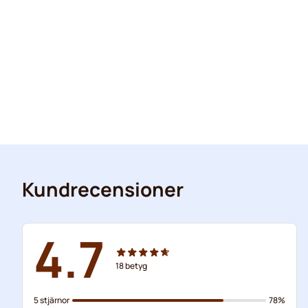
Kundrecensioner
4.7
18
betyg
5 stjärnor
78%