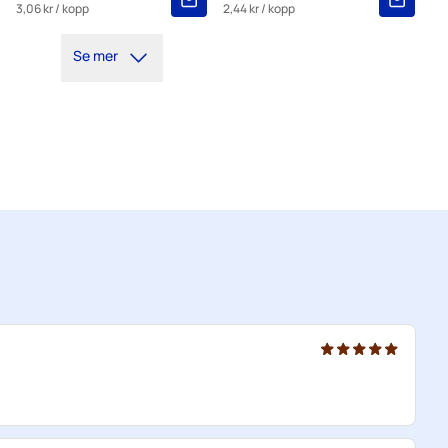
3,06 kr
/ kopp
2,44 kr
/ kopp
Se mer