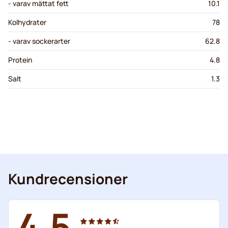
- varav mättat fett
10.1
Kolhydrater
78
- varav sockerarter
62.8
Protein
4.8
Salt
1.3
Kundrecensioner
4.5