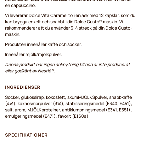
en cappuccino.
Vi levererar Dolce Vita Caramelito i en ask med 12 kapslar, som du
kan brygga enkelt och snabbt i din Dolce Gusto® maskin. Vi
rekommenderar att du använder 3-4 streck på din Dolce Gusto-
maskin.
Produkten innehåller kaffe och socker.
Innehåller mjölk/mjölkpulver.
Denna produkt har ingen anknytning till och är inte producerat
eller godkänt av Nestlé®.
INGREDIENSER
Socker, glukossirap, kokosfett, skumMJÖLKSpulver, snabbkaffe
(4%), kakaosmörpulver (3%), stabiliseringsmedel (E340, E451),
salt, arom, MJÖLKproteiner, antiklumpningsmedel (E341, E551) ,
emulgeringsmedel (E471), favorit (E160a)
SPECIFIKATIONER