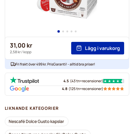
31,00 kr
Lägg i varukorg
2,58 kr
/ kopp
Fri frakt över 499 kr. PrisGaranti! - alltid bra priser!
4.5
(
43 tn+
recensioner
)
4.8
(
125 tn+
recensioner
)
LIKNANDE KATEGORIER
Nescafé Dolce Gusto kapslar