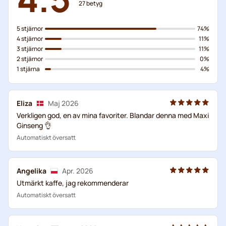
27
betyg
5 stjärnor
74%
4 stjärnor
11%
3 stjärnor
11%
2 stjärnor
0%
1 stjärna
4%
Eliza
Maj 2026
Verkligen god, en av mina favoriter. Blandar denna med Maxi
Ginseng 👌
Automatiskt översatt
Angelika
Apr. 2026
Utmärkt kaffe, jag rekommenderar
Automatiskt översatt