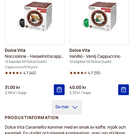
Dolce Vita
Dolce Vita
Nocciolone - Hasselnötscappuccino
Vanillio - Vanilj Cappuccino
12 kapslar till Dolce Gusto
12 kapslar till Dolce Gusto
Cappuccino
5 Styrka
4.7
(
40
)
4.7
(
33
)
31,00 kr
40,00 kr
2,58 kr
/ kopp
3,33 kr
/ kopp
Se mer
PRODUKTINFORMATION
Dolce Vita Caramelito kommer med en smak av kaffe, mjölk och
karamell. En utsökt och klassisk kombination, som i sin stil liknar