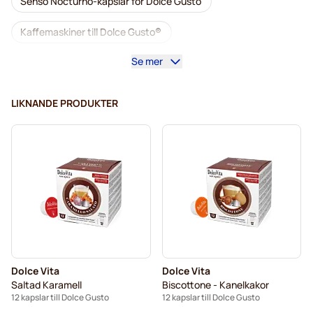
Senso Nocturno-kapslar för Dolce Gusto
Kaffemaskiner till Dolce Gusto®
Se mer
Tillbehör till Dolce Gusto®
Koffeinfritt kaffe för Dolce Gusto
LIKNANDE PRODUKTER
Avkalkning och rengöring för Dolce Gusto
Segafredo-kaffekapslar för Dolce Gusto
Café René-kaffekapslar för Dolce Gusto
Caffè Borbone för Dolce Gusto
Dolce Vita-kapslar för Dolce Gusto
Dolce Vita
Dolce Vita
Kapslar till Dolce Gusto®
Saltad Karamell
Biscottone - Kanelkakor
12 kapslar till Dolce Gusto
12 kapslar till Dolce Gusto
Gimoka-kapslar för Dolce Gusto
Till Dolce Gusto®