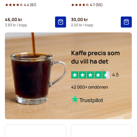
4.4
(
61
)
4.7
(
55
)
Starbucks® -kapslar för Dolce Gusto
46,00 kr
30,00 kr
Kaffekapslen-kaffekapslar för Dolce Gusto
3,83 kr
/ kopp
2,50 kr
/ kopp
Starbucks® grande-kaffekapslar för Dolce Gusto