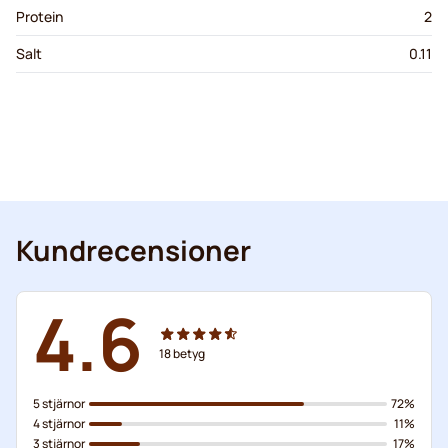
Protein
2
Salt
0.11
Kundrecensioner
4.6
18
betyg
5 stjärnor
72%
4 stjärnor
11%
3 stjärnor
17%