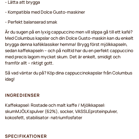
- Lätta att brygga
- Kompatibla med Dolce Gusto-maskiner
- Perfekt balanserad smak
Är du sugen på en lyxig cappuccino men vill slippa gå till ett kafé?
Med Columbus kapslar och din Dolce Gusto-maskin kan du enkelt
brygga denna kaféklassiker hemma! Brygg först mjölkkapseln,
sedan kaffekapseln – och på nolltid har du en perfekt cappuccino
med precis lagom mycket skum. Det är enkelt, smidigt och
framför allt – riktigt gott.
Så vad väntar du på? Köp dina cappuccinokapslar från Columbus
idag!
INGREDIENSER
Kaffekapsel: Rostade och malt kaffe / Mjölkkapsel:
skumMJÖLKspulver (62%), socker, VASSLEproteinpulver,
kokosfett, stabilisator: natriumfosfater
SPECIFIKATIONER