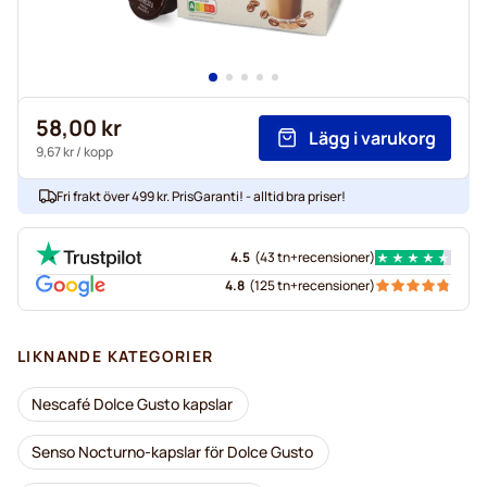
58,00 kr
Lägg i varukorg
9,67 kr
/ kopp
Fri frakt över 499 kr. PrisGaranti! - alltid bra priser!
4.5
(
43 tn+
recensioner
)
4.8
(
125 tn+
recensioner
)
LIKNANDE KATEGORIER
Nescafé Dolce Gusto kapslar
Senso Nocturno-kapslar för Dolce Gusto