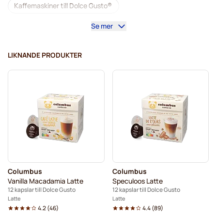
Kaffemaskiner till Dolce Gusto®
Se mer
Tillbehör till Dolce Gusto®
Koffeinfritt kaffe för Dolce Gusto
LIKNANDE PRODUKTER
Avkalkning och rengöring för Dolce Gusto
Segafredo-kaffekapslar för Dolce Gusto
Café René-kaffekapslar för Dolce Gusto
Caffè Borbone för Dolce Gusto
Dolce Vita-kapslar för Dolce Gusto
Columbus
Columbus
Kapslar till Dolce Gusto®
Vanilla Macadamia Latte
Speculoos Latte
12 kapslar till Dolce Gusto
12 kapslar till Dolce Gusto
Gimoka-kapslar för Dolce Gusto
Till Dolce Gusto®
Latte
Latte
4.2
(
46
)
4.4
(
89
)