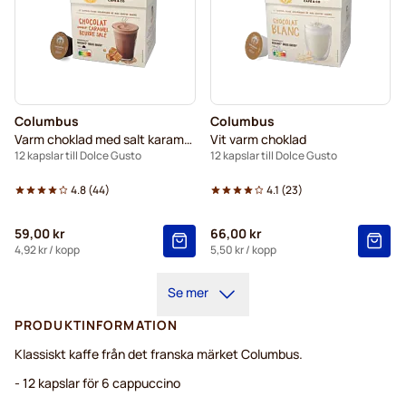
Columbus
Columbus
Varm choklad med salt karamell
Vit varm choklad
12 kapslar till Dolce Gusto
12 kapslar till Dolce Gusto
4.8
(
44
)
4.1
(
23
)
59,00 kr
66,00 kr
4,92 kr
/ kopp
5,50 kr
/ kopp
Se mer
PRODUKTINFORMATION
Klassiskt kaffe från det franska märket Columbus.
- 12 kapslar för 6 cappuccino