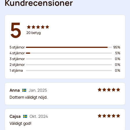
Kundrecensioner
5
20
betyg
5 stjärnor
95%
4 stjärnor
5%
3 stjärnor
0%
2 stjärnor
0%
1 stjärna
0%
Anna
Jan. 2025
Dottern väldigt nöjd.
Cajsa
Okt. 2024
Väldigt god!