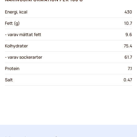
Energi, kcal
430
Fett (g)
10.7
- varav mättat fett
9.6
Kolhydrater
75.4
- varav sockerarter
61.7
Protein
7.1
Salt
0.47