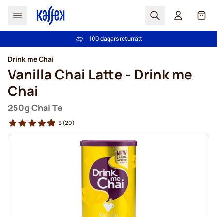
Sök
Cart
100 dagars returrätt
Fri frakt över 499 kr
Hoppa till innehållet
Drink me Chai
Vanilla Chai Latte - Drink me
Chai
250g Chai Te
5
(20)