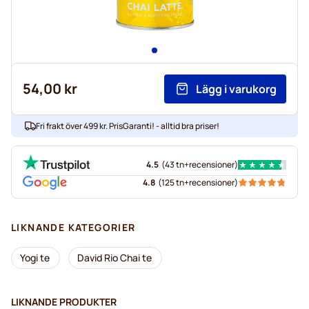
54,00 kr
Lägg i varukorg
Fri frakt över 499 kr. PrisGaranti! - alltid bra priser!
4.5
(
43 tn+
recensioner
)
4.8
(
125 tn+
recensioner
)
LIKNANDE KATEGORIER
Yogi te
David Rio Chai te
LIKNANDE PRODUKTER