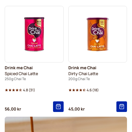
Drink me Chai
Drink me Chai
Spiced Chai Latte
Dirty Chai Latte
250g Chai Te
200g Chai Te
4.8
(
31
)
4.6
(
18
)
56,00 kr
45,00 kr