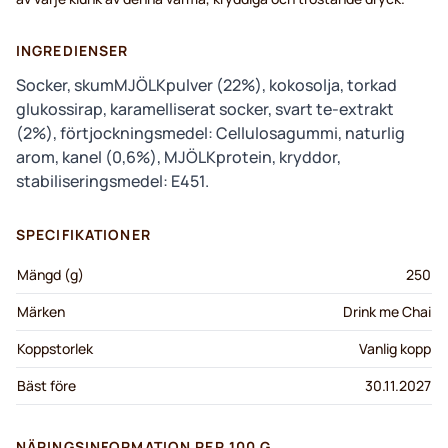
INGREDIENSER
Socker, skumMJÖLKpulver (22%), kokosolja, torkad
glukossirap, karamelliserat socker, svart te-extrakt
(2%), förtjockningsmedel: Cellulosagummi, naturlig
arom, kanel (0,6%), MJÖLKprotein, kryddor,
stabiliseringsmedel: E451.
SPECIFIKATIONER
Mängd (g)
250
Märken
Drink me Chai
Koppstorlek
Vanlig kopp
Bäst före
30.11.2027
NÄRINGSINFORMATION PER 100 G