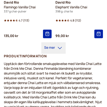
David Rio
David Rio
Flamingo Vanilla Chai
Elephant Vanilla Chai
337 g chai-pulver
398 g. chai te
4.7
(
113
)
4.8
(
112
)
135,00 kr
99,00 kr
Se mer
PRODUKTINFORMATION
Upptäck
den
förtrollande
smakupplevelse
med Vanilla Chai Latte
från
Drink Me Chai. Denna
Finmalda
blandning
kombinerar
skummjölk
och
sötat
svart
te
med
en
rik
bukett
av
kryddor
,
inklusive
vanilj
,
muskot
och
kanel
.
Perfekt
för
vegetarianer
,
erbjuder
denna
Chai Latte
en
mjuk
och
välbalanserad
smakresa
.
Varje
kopp
är
en
inbjudan
till
ett
ögonblick
av
lugn
och
njutning
,
oavsett
om det
är
till
morgonkaffet
eller
som
en
avkopplande
kvällsdryck
. Med Vanilla Chai Latte
från
Drink Me Chai
kan
du
skapa
din
egen
lilla
kaféupplevelse
i
hemmets
bekvämlighet
.
Njut
av
varje
klunk
av
denna
varma
,
kryddiga
och
tröstande
dryck
.