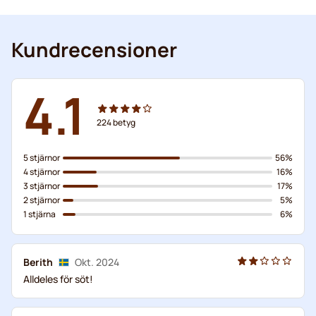
Kundrecensioner
4.1
224
betyg
5 stjärnor
56%
4 stjärnor
16%
3 stjärnor
17%
2 stjärnor
5%
1 stjärna
6%
Berith
Okt. 2024
Alldeles för söt!