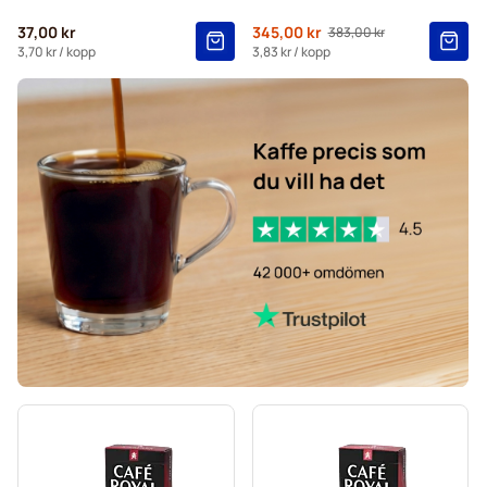
Gevalia-kaffekapslar för Nespresso®
37,00 kr
Från
345,00 kr
383,00 kr
Ordinarie pris
Belmio-kaffekapslar för Nespresso®
3,70 kr
/ kopp
3,83 kr
/ kopp
Friele-kaffekapslar för Nespresso®
Garibaldi-kaffekapslar för Nespresso®
Tonino Lamborghini kaffekapslar för Nespresso®
Café Royal-kaffekapslar för Nespresso®