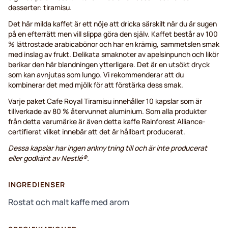
desserter: tiramisu.
Det här milda kaffet är ett nöje att dricka särskilt när du är sugen
på en efterrätt men vill slippa göra den själv. Kaffet består av 100
% lättrostade arabicabönor och har en krämig, sammetslen smak
med inslag av frukt. Delikata smaknoter av apelsinpunch och likör
berikar den här blandningen ytterligare. Det är en utsökt dryck
som kan avnjutas som lungo. Vi rekommenderar att du
kombinerar det med mjölk för att förstärka dess smak.
Varje paket Cafe Royal Tiramisu innehåller 10 kapslar som är
tillverkade av 80 % återvunnet aluminium. Som alla produkter
från detta varumärke är även detta kaffe Rainforest Alliance-
certifierat vilket innebär att det är hållbart producerat.
Dessa kapslar har ingen anknytning till och är inte producerat
eller godkänt av Nestlé®.
INGREDIENSER
Rostat och malt kaffe med arom