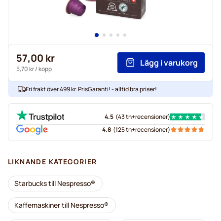
57,00 kr
Lägg i varukorg
5,70 kr
/ kopp
Fri frakt över 499 kr. PrisGaranti! - alltid bra priser!
4.5
(
43 tn+
recensioner
)
4.8
(
125 tn+
recensioner
)
LIKNANDE KATEGORIER
Starbucks till Nespresso®
Kaffemaskiner till Nespresso®