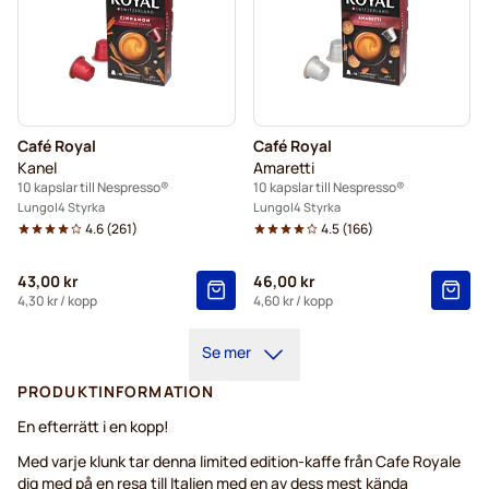
Café Royal
Café Royal
Kanel
Amaretti
10 kapslar till Nespresso®
10 kapslar till Nespresso®
Lungo
4 Styrka
Lungo
4 Styrka
4.6
(
261
)
4.5
(
166
)
43,00 kr
46,00 kr
4,30 kr
/ kopp
4,60 kr
/ kopp
Se mer
PRODUKTINFORMATION
En efterrätt i en kopp!
Med varje klunk tar denna limited edition-kaffe från Cafe Royale
dig med på en resa till Italien med en av dess mest kända