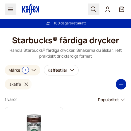
Sök
Cart
100 dagars returrätt
Fri frakt över 499 kr
Hoppa till innehållet
Starbucks® färdiga drycker
Handla Starbucks® färdiga drycker. Smakerna du älskar, i ett
praktiskt drickfärdigt format
Märke
Kaffestilar
1
Iskaffe
1 varor