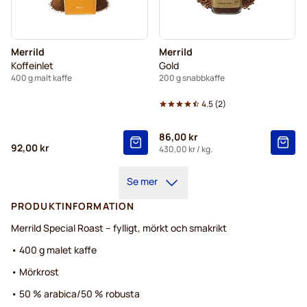
Merrild
Merrild
Koffeinlet
Gold
400 g malt kaffe
200 g snabbkaffe
4.5
(
2
)
86,00 kr
92,00 kr
430,00 kr
/ kg.
Se mer
PRODUKTINFORMATION
Merrild Special Roast – fylligt, mörkt och smakrikt
• 400 g malet kaffe
• Mörkrost
• 50 % arabica/50 % robusta