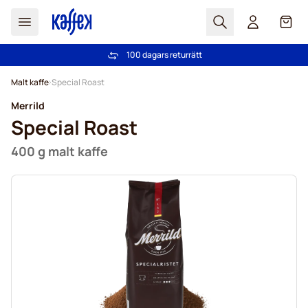
Sök
Cart
100 dagars returrätt
Fri frakt över 499 kr
Hoppa till innehållet
Malt kaffe
Special Roast
Merrild
Special Roast
400 g malt kaffe