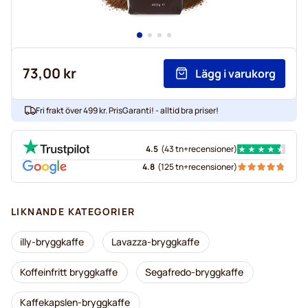
73,00 kr
Lägg i varukorg
Fri frakt över 499 kr. PrisGaranti! - alltid bra priser!
4.5
(
43 tn+
recensioner
)
4.8
(
125 tn+
recensioner
)
LIKNANDE KATEGORIER
illy-bryggkaffe
Lavazza-bryggkaffe
Koffeinfritt bryggkaffe
Segafredo-bryggkaffe
Kaffekapslen-bryggkaffe