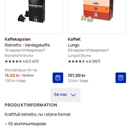
Kaffekapslen
KaffeK
Ristretto - Vardagskaffe
Lungo
10 kapslar till Nespresso®
50 kapslar till Nespresso®
Ristretto
10 Styrka
Lungo
5 Styrka
4.6
(
1.417
)
4.6
(
357
)
Pris vid köp av 10+ st.
Från
15,00 kr
107,00 kr
16,65 kr
Ordinarie pris
10+
=
15,00 kr
1,50 kr
/ kopp
2,14 kr
/ kopp
5+
=
15,75 kr
Se mer
1
=
16,65 kr
PRODUKTINFORMATION
Kraftfull ristretto, nu i större format
• 50 aluminiumkapslar