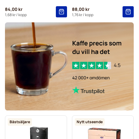
Merrild-kaffekapslar för Nespresso®
84,00 kr
88,00 kr
Gevalia-kaffekapslar för Nespresso®
1,68 kr
/ kopp
1,76 kr
/ kopp
Belmio-kaffekapslar för Nespresso®
Friele-kaffekapslar för Nespresso®
Garibaldi-kaffekapslar för Nespresso®
Tonino Lamborghini kaffekapslar för Nespresso®
Bästsäljare
Nytt utseende