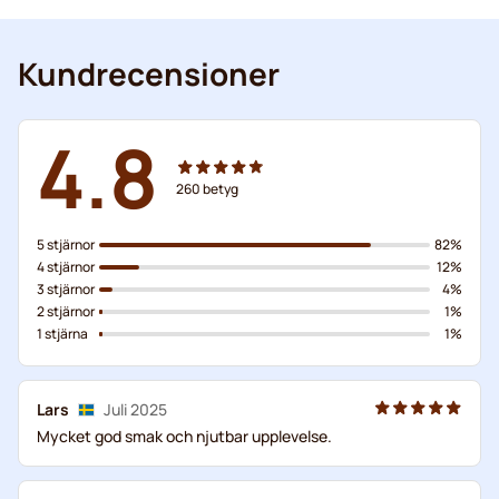
Kundrecensioner
4.8
260
betyg
5 stjärnor
82%
4 stjärnor
12%
3 stjärnor
4%
2 stjärnor
1%
1 stjärna
1%
Lars
Juli 2025
Mycket god smak och njutbar upplevelse.