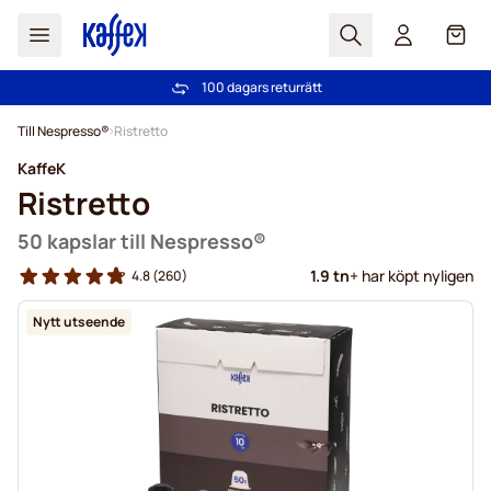
Sök
Cart
Vi har mer än 2,000,000 trogna kunder
100 dagars returrätt
Fri frakt över 499 kr
PrisGaranti - alltid bra priser!
Hoppa till innehållet
Till Nespresso®
Ristretto
KaffeK
Ristretto
50 kapslar till Nespresso®
1.9 tn
+ har köpt nyligen
4.8
(260)
Nytt utseende