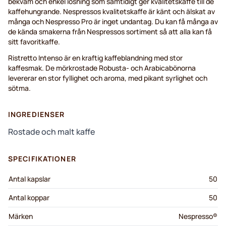
bekväm och enkel lösning som samtidigt ger kvalitetskaffe till de
kaffehungrande. Nespressos kvalitetskaffe är känt och älskat av
många och Nespresso Pro är inget undantag. Du kan få många av
de kända smakerna från Nespressos sortiment så att alla kan få
sitt favoritkaffe.
Ristretto Intenso är en kraftig kaffeblandning med stor
kaffesmak. De mörkrostade Robusta- och Arabicabönorna
levererar en stor fyllighet och aroma, med pikant syrlighet och
sötma.
INGREDIENSER
Rostade och malt kaffe
SPECIFIKATIONER
Antal kapslar
50
Antal koppar
50
Märken
Nespresso®