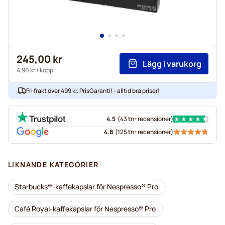
245,00 kr
Lägg i varukorg
4,90 kr
/ kopp
Fri frakt över 499 kr. PrisGaranti! - alltid bra priser!
4.5
(
43 tn+
recensioner
)
4.8
(
125 tn+
recensioner
)
LIKNANDE KATEGORIER
Starbucks®-kaffekapslar för Nespresso® Pro
Café Royal-kaffekapslar för Nespresso® Pro