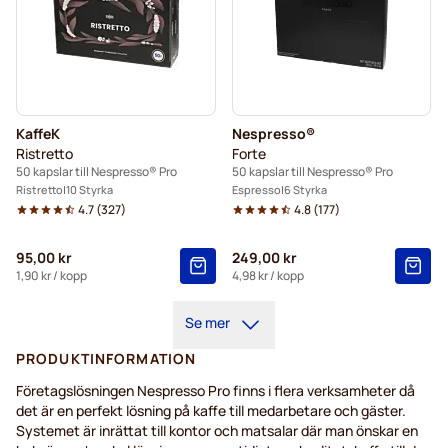
KaffeK
Nespresso®
Ristretto
Forte
50 kapslar till Nespresso® Pro
50 kapslar till Nespresso® Pro
Ristretto
10 Styrka
Espresso
6 Styrka
4.7
(
327
)
4.8
(
177
)
95,00 kr
249,00 kr
1,90 kr
/ kopp
4,98 kr
/ kopp
Se mer
PRODUKTINFORMATION
Företagslösningen Nespresso Pro finns i flera verksamheter då
det är en perfekt lösning på kaffe till medarbetare och gäster.
Systemet är inrättat till kontor och matsalar där man önskar en