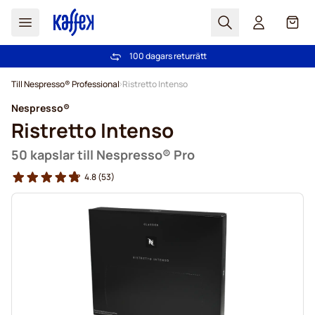
Sök
Cart
100 dagars returrätt
Fri frakt över 499 kr
Hoppa till innehållet
Till Nespresso® Professional
Ristretto Intenso
Nespresso®
Ristretto Intenso
50 kapslar till Nespresso® Pro
4.8
(53)