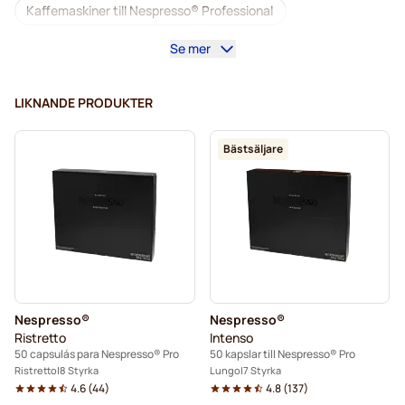
Kaffemaskiner till Nespresso® Professional
Se mer
Tillbehör till Nespresso® Professional
Koffeinfritt kaffe för Nespresso® Pro
LIKNANDE PRODUKTER
Avkalkning och rengöring för Nespresso® Pro
Bästsäljare
Kapsler till Nespresso® Pro
Gimoka-kapslar för Nespresso® Pro
Kaffekapslar för Nespresso® Pro
Till Nespresso® Professional
Nespresso®
Nespresso®
Kaffekapslen till Nespresso® Professional
Ristretto
Intenso
50 capsulás para Nespresso® Pro
50 kapslar till Nespresso® Pro
Ristretto
8 Styrka
Lungo
7 Styrka
4.6
(
44
)
4.8
(
137
)