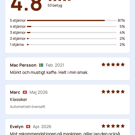
4.8
53
betyg
5 stjärnor
87%
4 stjärnor
5%
3 stjärnor
4%
2 stjärnor
2%
1 stjärna
2%
Mac Persson
Feb. 2021
Mörkt och mustigt kaffe. Helt i min smak.
Marc
Maj 2026
Klassiker
Automatiskt översatt
Evelyn
Apr. 2026
Mot rekommendationen på maskinen, gillar jag den också