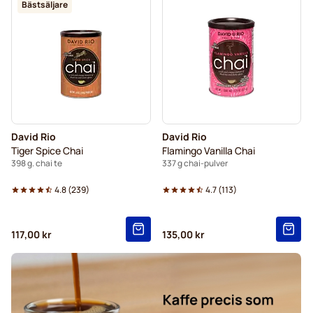
Bästsäljare
David Rio
David Rio
Tiger Spice Chai
Flamingo Vanilla Chai
398 g. chai te
337 g chai-pulver
4.8
(
239
)
4.7
(
113
)
117,00 kr
135,00 kr