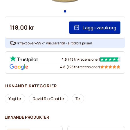
118,00 kr
Lägg i varukorg
Fri frakt över 499 kr. PrisGaranti! - alltid bra priser!
4.5
(
43 tn+
recensioner
)
4.8
(
125 tn+
recensioner
)
LIKNANDE KATEGORIER
Yogi te
David Rio Chai te
Te
LIKNANDE PRODUKTER