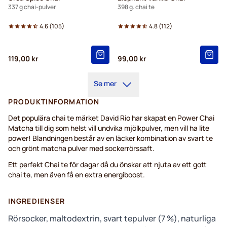
337 g chai-pulver
398 g. chai te
4.6
(
105
)
4.8
(
112
)
119,00 kr
99,00 kr
Se mer
PRODUKTINFORMATION
Det populära chai te märket David Rio har skapat en Power Chai
Matcha till dig som helst vill undvika mjölkpulver, men vill ha lite
power! Blandningen består av en läcker kombination av svart te
och grönt matcha pulver med sockerrörssaft.
Ett perfekt Chai te för dagar då du önskar att njuta av ett gott
chai te, men även få en extra energiboost.
INGREDIENSER
Rörsocker, maltodextrin, svart tepulver (7 %), naturliga