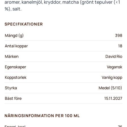
aromer, kanelmjöl, kryddor, matcha (grönt tepulver (<1
%), salt.
SPECIFIKATIONER
Mängd (g)
398
Antal koppar
18
Märken
David Rio
Egenskaper
Vegansk
Koppstorlek
Vanlig kopp
Styrka
Medel (5/10)
Bäst före
15.11.2027
NÄRINGSINFORMATION PER 100 ML
Energi, kcal
76