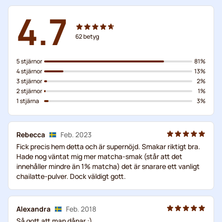
4.7
62
betyg
5 stjärnor
81%
4 stjärnor
13%
3 stjärnor
2%
2 stjärnor
1%
1 stjärna
3%
Rebecca
Feb. 2023
Fick precis hem detta och är supernöjd. Smakar riktigt bra.
Hade nog väntat mig mer matcha-smak (står att det
innehåller mindre än 1% matcha) det är snarare ett vanligt
chailatte-pulver. Dock väldigt gott.
Alexandra
Feb. 2018
Så gott att man dånar :)