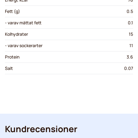
Fett (g)
0.5
- varav mättat fett
0.1
Kolhydrater
15
- varav sockerarter
11
Protein
3.6
Salt
0.07
Kundrecensioner