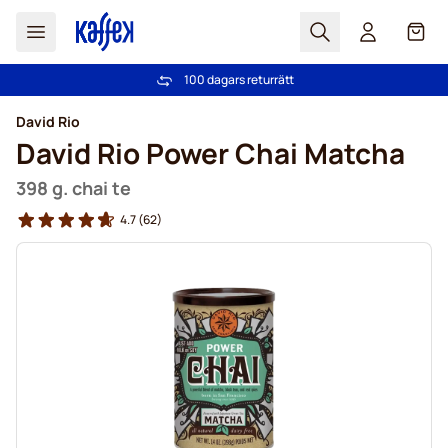
Sök
Cart
100 dagars returrätt
Fri frakt över 499 kr
Hoppa till innehållet
David Rio
David Rio Power Chai Matcha
398 g. chai te
4.7
(62)