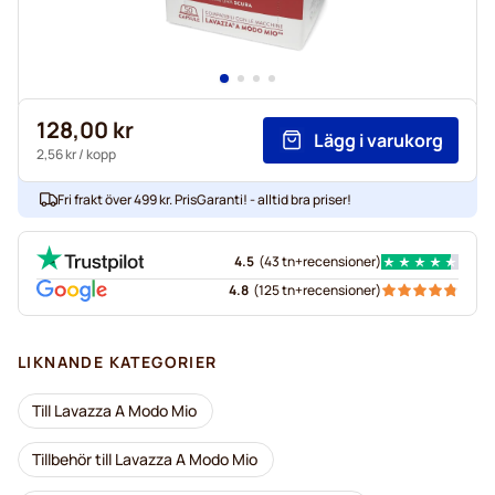
128,00 kr
Lägg i varukorg
2,56 kr
/ kopp
Fri frakt över 499 kr. PrisGaranti! - alltid bra priser!
4.5
(
43 tn+
recensioner
)
4.8
(
125 tn+
recensioner
)
LIKNANDE KATEGORIER
Till Lavazza A Modo Mio
Tillbehör till Lavazza A Modo Mio