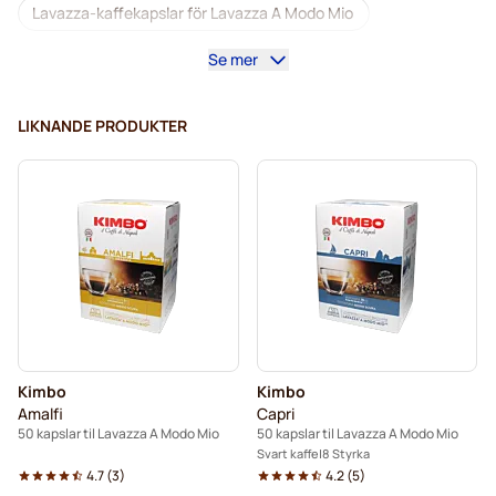
Lavazza-kaffekapslar för Lavazza A Modo Mio
Se mer
Koffeinfritt kaffe för Lavazza A Modo Mio
Avkalkning och rengöring för Lavazza A Modo Mio
LIKNANDE PRODUKTER
Caffè Borbone för Lavazza A Modo Mio
Dolce Vita-kapslar för Lavazza A Modo Mio
Gimoka-kapslar för Lavazza A Modo Mio
Kapslar till Lavazza A Modo Mio
Kimbo
Kimbo
Amalfi
Capri
50 kapslar til Lavazza A Modo Mio
50 kapslar til Lavazza A Modo Mio
Svart kaffe
8 Styrka
4.7
(
3
)
4.2
(
5
)