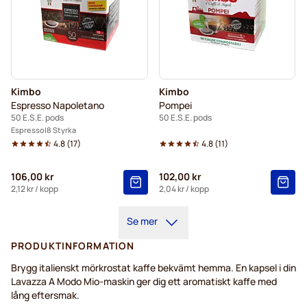
Kimbo
Kimbo
Espresso Napoletano
Pompei
50 E.S.E. pods
50 E.S.E. pods
Espresso
8 Styrka
4.8
(
17
)
4.8
(
11
)
106,00 kr
102,00 kr
2,12 kr
/ kopp
2,04 kr
/ kopp
Se mer
PRODUKTINFORMATION
Brygg italienskt mörkrostat kaffe bekvämt hemma. En kapsel i din
Lavazza A Modo Mio-maskin ger dig ett aromatiskt kaffe med
lång eftersmak.