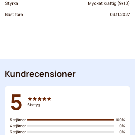
Styrka
Mycket kraftig (9/10)
Bäst före
03.11.2027
Kundrecensioner
5
6
betyg
5 stjärnor
100%
4 stjärnor
0%
3 stjärnor
0%