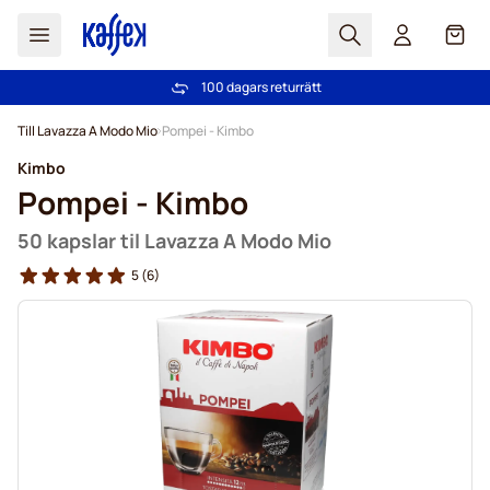
Sök
Cart
100 dagars returrätt
Fri frakt över 499 kr
Hoppa till innehållet
Till Lavazza A Modo Mio
Pompei - Kimbo
Kimbo
Pompei - Kimbo
50 kapslar til Lavazza A Modo Mio
5
(6)