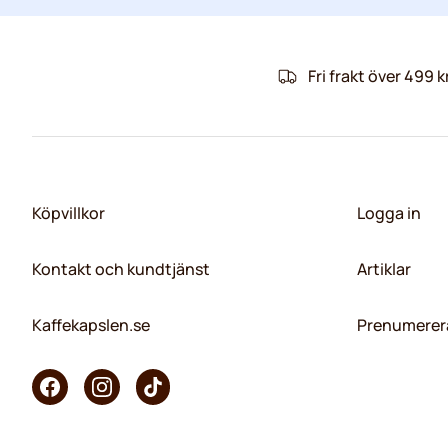
Fri frakt över 499 k
Köpvillkor
Logga in
Kontakt och kundtjänst
Artiklar
Kaffekapslen.se
Prenumerera