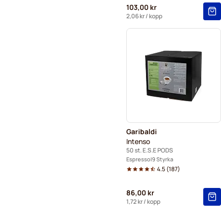
103,00 kr
2,06 kr
/ kopp
Garibaldi
Intenso
50 st. E.S.E PODS
Espresso
9 Styrka
4.5
(
187
)
86,00 kr
1,72 kr
/ kopp