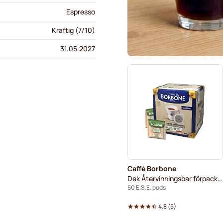
Espresso
Kraftig (7/10)
31.05.2027
Caffè Borbone
Dek Återvinningsbar förpackning
50 E.S.E. pods
4.8
(
5
)