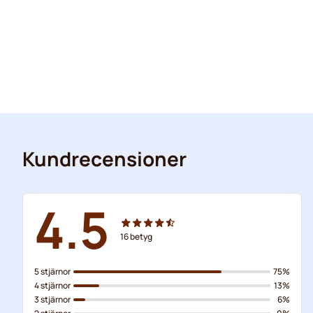
Kundrecensioner
4.5
16
betyg
5 stjärnor
75%
4 stjärnor
13%
3 stjärnor
6%