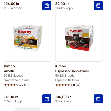
104,00 kr
82,00 kr
2,08 kr
/ kopp
1,64 kr
/ kopp
Kimbo
Kimbo
Amalfi
Espresso Napoletano
50 E.S.E. pods
50 E.S.E. pods
Svart kaffe
7 Styrka
Espresso
8 Styrka
4.7
(
11
)
4.8
(
17
)
117,00 kr
106,00 kr
2,34 kr
/ kopp
2,12 kr
/ kopp