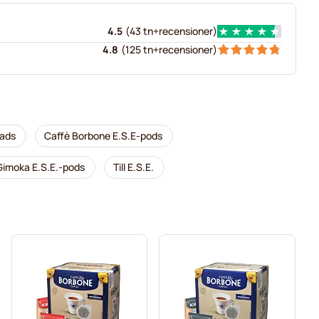
4.5
(
43 tn+
recensioner
)
4.8
(
125 tn+
recensioner
)
pads
Caffè Borbone E.S.E-pods
Gimoka E.S.E.-pods
Till E.S.E.