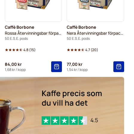
Caffè Borbone
Caffè Borbone
Rossa Återvinningsbar förpackning
Nera Återvinningsbar förpackning
50 E.S.E. pods
50 E.S.E. pods
4.8
(
15
)
4.7
(
20
)
84,00 kr
77,00 kr
1,68 kr
/ kopp
1,54 kr
/ kopp