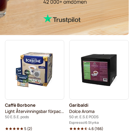
Caffè Borbone
Garibaldi
Light Återvinningsbar förpackning
Dolce Aroma
50 E.S.E. pods
50 st. E.S.E PODS
Espresso
6 Styrka
5
(
2
)
4.6
(
166
)