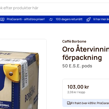
PrisGaranti - alltid bra priser!
100 dagars returrätt
Vi har mer 
Caffè Borbone
Oro Återvinni
förpackning
50 E.S.E. pods
103,00 kr
2,06 kr
/ kopp
Fri frakt över 499 kr. PrisGaran