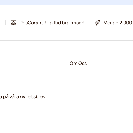
r
PrisGaranti! - alltid bra priser!
Mer än 2.000
Om Oss
 på våra nyhetsbrev