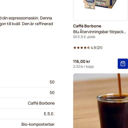
ed din espressomaskin. Denna
n till kväll. Den är raffinerad
Caffè Borbone
Blu Återvinningsbar förpackning
50 E.S.E. pods
4.9
(
21
)
116,00 kr
2,32 kr
/ kopp
50
50
Caffè Borbone
E.S.E.
Bio-komposterbar