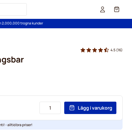
Cart
än 2,000,000 trogna kunder
4.5
(16)
ngsbar
Lägg i varukorg
ti! - alltid bra priser!