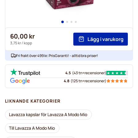
60,00 kr
Lägg i varukorg
3,75 kr
/ kopp
Fri frakt över 499 kr. PrisGaranti! - alltid bra priser!
4.5
(
43 tn+
recensioner
)
4.8
(
125 tn+
recensioner
)
LIKNANDE KATEGORIER
Lavazza kapslar för Lavazza A Modo Mio
Till Lavazza A Modo Mio