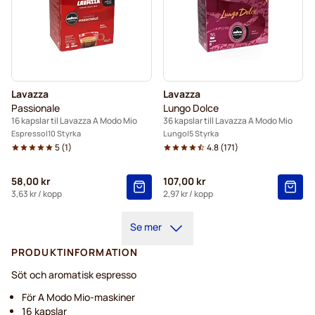
Lavazza
Lavazza
Passionale
Lungo Dolce
16 kapslar til Lavazza A Modo Mio
36 kapslar till Lavazza A Modo Mio
Espresso
10 Styrka
Lungo
5 Styrka
5
(
1
)
4.8
(
171
)
58,00 kr
107,00 kr
3,63 kr
/ kopp
2,97 kr
/ kopp
Se mer
PRODUKTINFORMATION
Söt och aromatisk espresso
För A Modo Mio-maskiner
16 kapslar