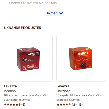
Tillbehör till Lavazza A Modo Mio
Se mer
Lavazza-kaffekapslar för Lavazza A Modo Mio
Koffeinfritt kaffe för Lavazza A Modo Mio
LIKNANDE PRODUKTER
Avkalkning och rengöring för Lavazza A Modo Mio
Caffè Borbone för Lavazza A Modo Mio
Dolce Vita-kapslar för Lavazza A Modo Mio
Gimoka-kapslar för Lavazza A Modo Mio
Kapslar till Lavazza A Modo Mio
Lavazza
Lavazza
Intenso
Delizioso
16 kapslar til Lavazza A Modo Mio
16 kapslar till Lavazza a Modo Mio
Svart kaffe
10 Styrka
Espresso
6 Styrka
5
(
6
)
4.8
(
115
)