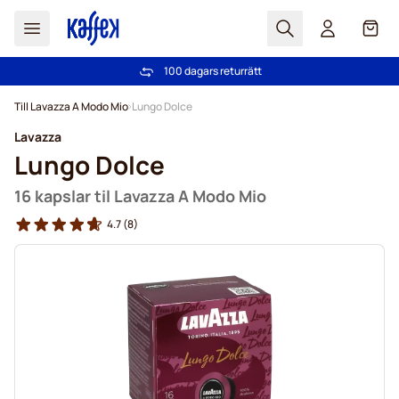
Sök
Cart
100 dagars returrätt
Fri frakt över 499 kr
Hoppa till innehållet
Till Lavazza A Modo Mio
Lungo Dolce
Lavazza
Lungo Dolce
16 kapslar til Lavazza A Modo Mio
4.7
(8)