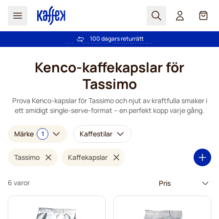
Sök
Cart
100 dagars returrätt
Fri frakt över 499 kr
Hoppa till innehållet
Kenco-kaffekapslar för
Tassimo
Prova Kenco-kapslar för Tassimo och njut av kraftfulla smaker i
ett smidigt single-serve-format – en perfekt kopp varje gång.
Märke
Kaffestilar
1
Tassimo
Kaffekapslar
6 varor