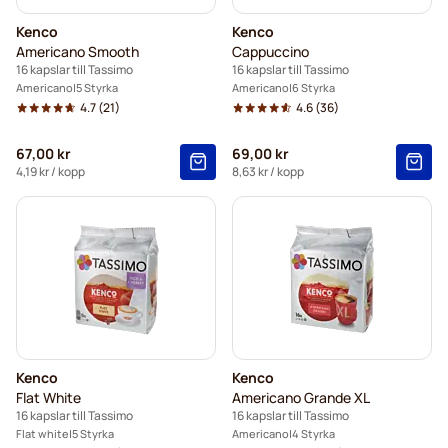
Kenco
Kenco
Americano Smooth
Cappuccino
16 kapslar till Tassimo
16 kapslar till Tassimo
Americano
5 Styrka
Americano
6 Styrka
4.7
(21)
4.6
(36)
67,00 kr
69,00 kr
4,19 kr
/ kopp
8,63 kr
/ kopp
Kenco
Kenco
Flat White
Americano Grande XL
16 kapslar till Tassimo
16 kapslar till Tassimo
Flat white
5 Styrka
Americano
4 Styrka