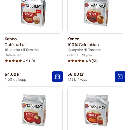
Kenco
Kenco
Café au Lait
100% Colombian
16 kapslar till Tassimo
16 kapslar till Tassimo
Café au lait
Grande
6 Styrka
4.9
(19)
4.8
(51)
64,00 kr
66,00 kr
4,00 kr
/ kopp
4,13 kr
/ kopp