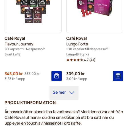
Café Royal
Café Royal
Flavour Journey
Lungo Forte
90 kapslar till Nespresso®
100 kapslar till Nespresso®
Svart kaffe
Lungo
8 Styrka
4.7
(
41
)
Från
345,00 kr
309,00 kr
383,00 kr
Ordinarie pris
3,83 kr
/ kopp
3,09 kr
/ kopp
Se mer
PRODUKTINFORMATION
Är hasselnötter bland dina favoritsnacks? Med denna variant från
Café Royal utmanar du dina smaklökar på ett bra sätt när du
upplever en touch av hasselnöt i ditt kaffe.