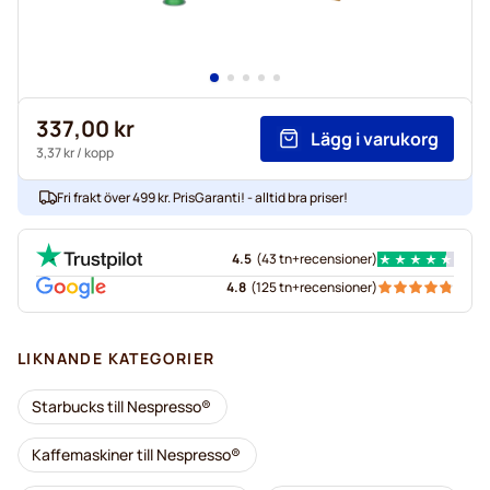
337,00 kr
Lägg i varukorg
3,37 kr
/ kopp
Fri frakt över 499 kr. PrisGaranti! - alltid bra priser!
4.5
(
43 tn+
recensioner
)
4.8
(
125 tn+
recensioner
)
LIKNANDE KATEGORIER
Starbucks till Nespresso®
Kaffemaskiner till Nespresso®