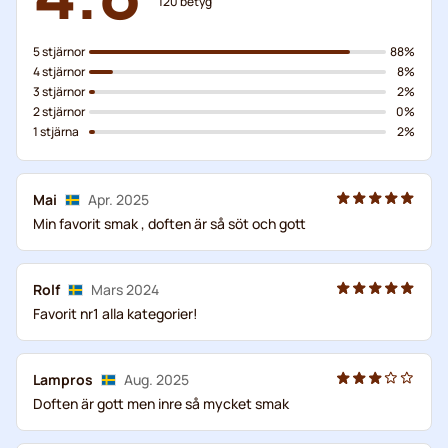
120
betyg
5 stjärnor
88%
4 stjärnor
8%
3 stjärnor
2%
2 stjärnor
0%
1 stjärna
2%
Mai
Apr. 2025
Min favorit smak , doften är så söt och gott
Rolf
Mars 2024
Favorit nr1 alla kategorier!
Lampros
Aug. 2025
Doften är gott men inre så mycket smak