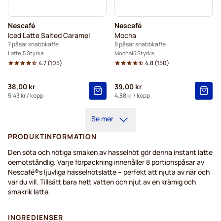
Nescafé
Nescafé
Iced Latte Salted Caramel
Mocha
7 påsar snabbkaffe
8 påsar snabbkaffe
Latte
5 Styrka
Mocha
5 Styrka
4.7
(
105
)
4.8
(
150
)
38,00 kr
39,00 kr
5,43 kr
/ kopp
4,88 kr
/ kopp
Se mer
PRODUKTINFORMATION
Den söta och nötiga smaken av hasselnöt gör denna instant latte
oemotståndlig. Varje förpackning innehåller 8 portionspåsar av
Nescafé®s ljuvliga hasselnötslatte – perfekt att njuta av när och
var du vill. Tillsätt bara hett vatten och njut av en krämig och
smakrik latte.
INGREDIENSER