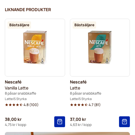
LIKNANDE PRODUKTER
Bästsäljare
Bästsäljare
Nescafé
Nescafé
Vanilla Latte
Latte
8 påsar snabbkaffe
8 påsar snabbkaffe
Latte
5 Styrka
Latte
5 Styrka
4.8
(
100
)
4.7
(
81
)
38,00 kr
37,00 kr
4,75 kr
/ kopp
4,63 kr
/ kopp