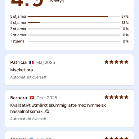
15
betyg
5 stjärnor
87%
4 stjärnor
13%
3 stjärnor
0%
2 stjärnor
0%
1 stjärna
0%
Patricia
Maj 2026
Mycket bra
Automatiskt översatt
Barbara
Dec. 2025
Kvalitativt utmärkt skummig latte med himmelsk
hasselnötssmak..😋
Automatiskt översatt