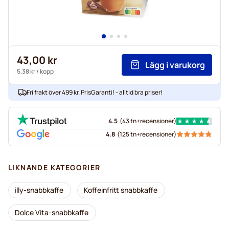
43,00 kr
Lägg i varukorg
5,38 kr
/ kopp
Fri frakt över 499 kr. PrisGaranti! - alltid bra priser!
4.5
(
43 tn+
recensioner
)
4.8
(
125 tn+
recensioner
)
LIKNANDE KATEGORIER
illy-snabbkaffe
Koffeinfritt snabbkaffe
Dolce Vita-snabbkaffe