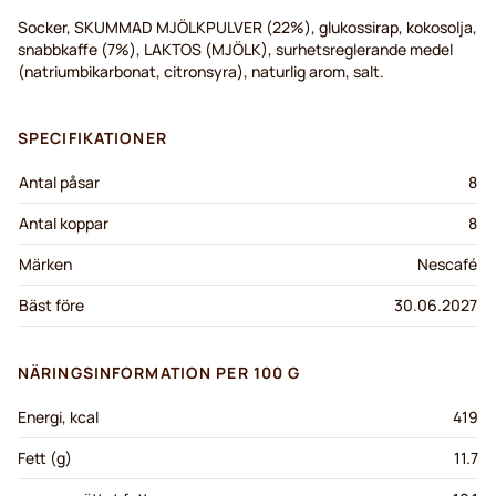
Socker, SKUMMAD MJÖLKPULVER (22%), glukossirap, kokosolja,
snabbkaffe (7%), LAKTOS (MJÖLK), surhetsreglerande medel
(natriumbikarbonat, citronsyra), naturlig arom, salt.
SPECIFIKATIONER
Antal påsar
8
Antal koppar
8
Märken
Nescafé
Bäst före
30.06.2027
NÄRINGSINFORMATION PER 100 G
Energi, kcal
419
Fett (g)
11.7