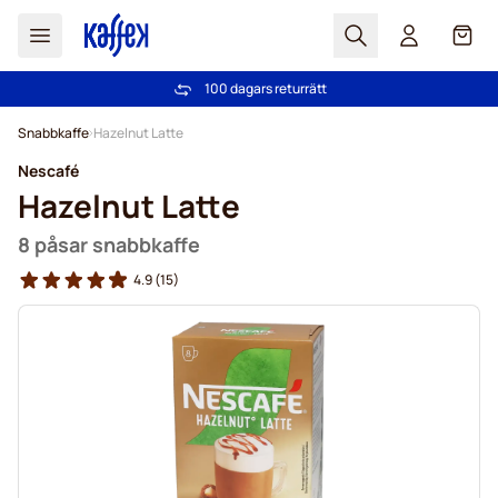
Sök
Cart
100 dagars returrätt
Fri frakt över 499 kr
Hoppa till innehållet
Snabbkaffe
Hazelnut Latte
Nescafé
Hazelnut Latte
8 påsar snabbkaffe
4.9
(15)