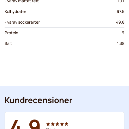
- varav mättat fett
10.1
Kolhydrater
67.5
- varav sockerarter
49.8
Protein
9
Salt
1.38
Kundrecensioner
4.9