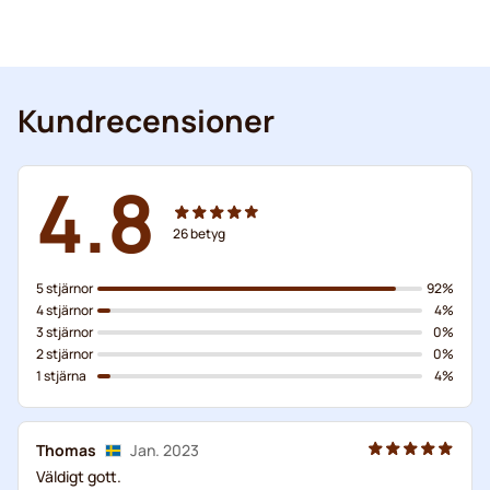
Kundrecensioner
4.8
26
betyg
5 stjärnor
92%
4 stjärnor
4%
3 stjärnor
0%
2 stjärnor
0%
1 stjärna
4%
Thomas
Jan. 2023
Väldigt gott.