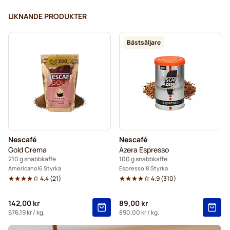
LIKNANDE PRODUKTER
Bästsäljare
Nescafé
Nescafé
Gold Crema
Azera Espresso
210 g snabbkaffe
100 g snabbkaffe
Americano
6 Styrka
Espresso
8 Styrka
4.4
(
21
)
4.9
(
310
)
142,00 kr
89,00 kr
676,19 kr
/ kg.
890,00 kr
/ kg.