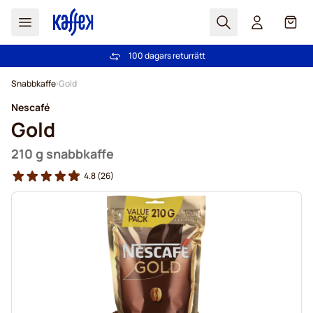
Sök
Cart
100 dagars returrätt
Fri frakt över 499 kr
Hoppa till innehållet
Snabbkaffe
Gold
Nescafé
Gold
210 g snabbkaffe
4.8
(26)