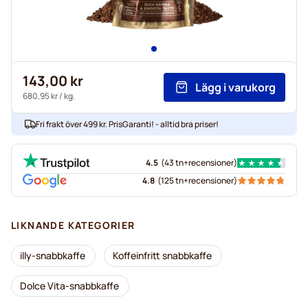
143,00 kr
Lägg i varukorg
680,95 kr
/ kg.
Fri frakt över 499 kr. PrisGaranti! - alltid bra priser!
4.5
(
43 tn+
recensioner
)
4.8
(
125 tn+
recensioner
)
LIKNANDE KATEGORIER
illy-snabbkaffe
Koffeinfritt snabbkaffe
Dolce Vita-snabbkaffe