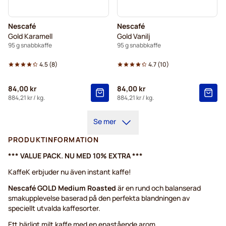
Nescafé
Nescafé
Gold Karamell
Gold Vanilj
95 g snabbkaffe
95 g snabbkaffe
4.5
(
8
)
4.7
(
10
)
84,00 kr
84,00 kr
884,21 kr
/ kg.
884,21 kr
/ kg.
Se mer
PRODUKTINFORMATION
*** VALUE PACK. NU MED 10% EXTRA ***
KaffeK erbjuder nu även instant kaffe!
Nescafé GOLD Medium Roasted
är en rund och balanserad
smakupplevelse baserad på den perfekta blandningen av
speciellt utvalda kaffesorter.
Ett härligt milt kaffe med en enastående arom.