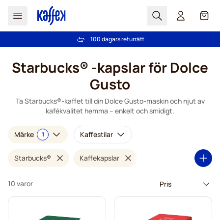
Sök
Cart
100 dagars returrätt
Fri frakt över 499 kr
Hoppa till innehållet
Starbucks® -kapslar för Dolce
Gusto
Ta Starbucks®-kaffet till din Dolce Gusto-maskin och njut av
kafékvalitet hemma – enkelt och smidigt.
Märke
Kaffestilar
1
Starbucks®
Kaffekapslar
10 varor