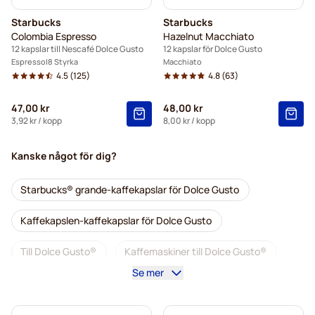
Starbucks
Starbucks
Colombia Espresso
Hazelnut Macchiato
12 kapslar till Nescafé Dolce Gusto
12 kapslar för Dolce Gusto
Espresso
8 Styrka
Macchiato
4.5
(125)
4.8
(63)
47,00 kr
48,00 kr
3,92 kr
/ kopp
8,00 kr
/ kopp
Kanske något för dig?
Starbucks® grande-kaffekapslar för Dolce Gusto
Kaffekapslen-kaffekapslar för Dolce Gusto
Till Dolce Gusto®
Kaffemaskiner till Dolce Gusto®
Se mer
Tillbehör till Dolce Gusto®
Koffeinfritt kaffe för Dolce Gusto