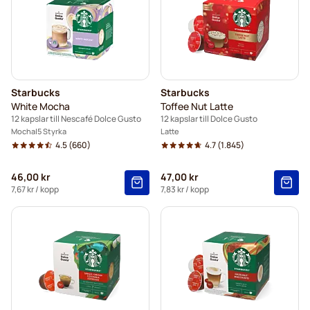
Starbucks
Starbucks
White Mocha
Toffee Nut Latte
12 kapslar till Nescafé Dolce Gusto
12 kapslar till Dolce Gusto
Mocha
5 Styrka
Latte
4.5
(660)
4.7
(1.845)
46,00 kr
47,00 kr
7,67 kr
/ kopp
7,83 kr
/ kopp