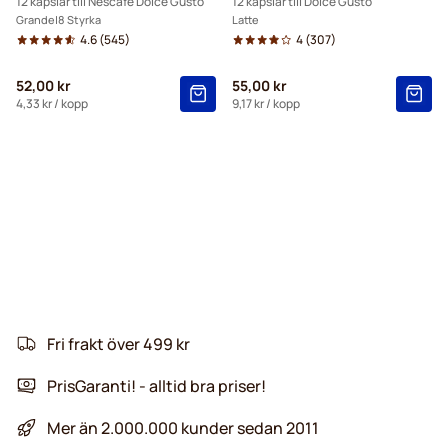
12 kapslar till Nescafé Dolce Gusto
12 kapslar till Dolce Gusto
Grande
8 Styrka
Latte
4.6
(545)
4
(307)
52,00 kr
55,00 kr
4,33 kr
/ kopp
9,17 kr
/ kopp
Fri frakt över 499 kr
PrisGaranti! - alltid bra priser!
Mer än 2.000.000 kunder sedan 2011