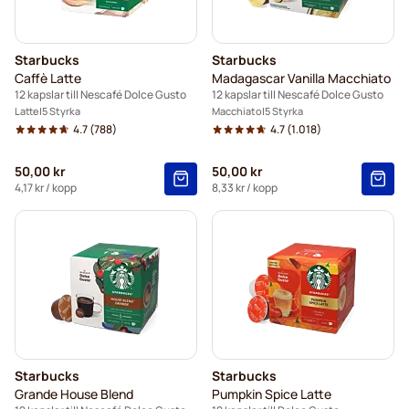
Starbucks
Starbucks
Caffè Latte
Madagascar Vanilla Macchiato
12 kapslar till Nescafé Dolce Gusto
12 kapslar till Nescafé Dolce Gusto
Latte
5 Styrka
Macchiato
5 Styrka
4.7
(788)
4.7
(1.018)
50,00 kr
50,00 kr
4,17 kr
/ kopp
8,33 kr
/ kopp
Starbucks
Starbucks
Grande House Blend
Pumpkin Spice Latte