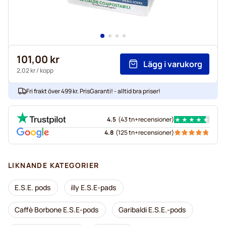
101,00 kr
Lägg i varukorg
2,02 kr
/ kopp
Fri frakt över 499 kr. PrisGaranti! - alltid bra priser!
4.5
(
43 tn+
recensioner
)
4.8
(
125 tn+
recensioner
)
LIKNANDE KATEGORIER
E.S.E. pods
illy E.S.E-pads
Caffè Borbone E.S.E-pods
Garibaldi E.S.E.-pods