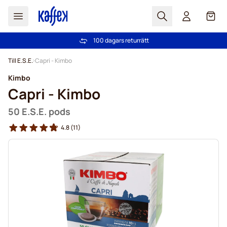
Sök
Cart
100 dagars returrätt
Fri frakt över 499 kr
Hoppa till innehållet
Till E.S.E.
Capri - Kimbo
Kimbo
Capri - Kimbo
50 E.S.E. pods
4.8
(11)