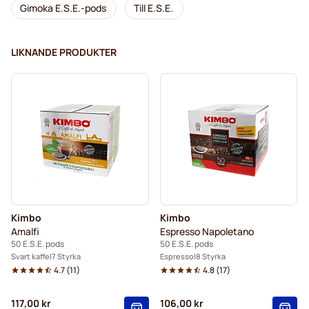
Gimoka E.S.E.-pods
Till E.S.E.
LIKNANDE PRODUKTER
Kimbo
Kimbo
Amalfi
Espresso Napoletano
50 E.S.E. pods
50 E.S.E. pods
Svart kaffe
7 Styrka
Espresso
8 Styrka
4.7
(
11
)
4.8
(
17
)
117,00 kr
106,00 kr