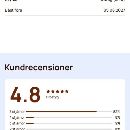
Bäst före
05.08.2027
Kundrecensioner
4.8
11
betyg
5 stjärnor
82%
4 stjärnor
9%
3 stjärnor
9%
2 stjärnor
0%