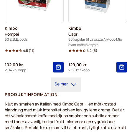
Kimbo
Kimbo
Pompei
Capri
50 E.S.E. pods
50 kapslar til Lavazza A Modo Mio
Svart kaffe
8 Styrka
4.8
(
11
)
4.2
(
5
)
102,00 kr
129,00 kr
2,04 kr
/ kopp
2,58 kr
/ kopp
Se mer
PRODUKTINFORMATION
Njut av smaken av Italien med Kimbo Capri – en mörkrostad
blandning med mjuk intensitet och en len, gyllene crema. Det är
ett välbalanserat kaffe med djupa smaker och subtila aromer,
med toner av vanilj, torkad frukt, blommor och nygräddade
småkakor. Perfekt för dig som vill ha ett runt, fylligt kaffe utan att